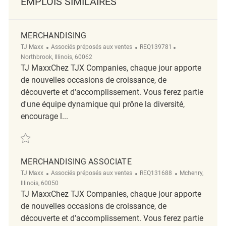
EMPLOIS SIMILAIRES
MERCHANDISING
Catégorie
ReqId
Emplacement
TJ Maxx
Associés préposés aux ventes
REQ139781
Northbrook, Illinois, 60062
TJ MaxxChez TJX Companies, chaque jour apporte
de nouvelles occasions de croissance, de
découverte et d'accomplissement. Vous ferez partie
d'une équipe dynamique qui prône la diversité,
encourage l...
Sauvegarder Merchandising REQ139781
MERCHANDISING ASSOCIATE
Catégorie
ReqId
Emplacement
TJ Maxx
Associés préposés aux ventes
REQ131688
Mchenry,
Illinois, 60050
TJ MaxxChez TJX Companies, chaque jour apporte
de nouvelles occasions de croissance, de
découverte et d'accomplissement. Vous ferez partie