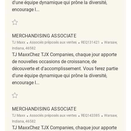
d'une équipe dynamique qui prône la diversité,
encourage l...
Sauvegarder Merchandising Associate REQ131688
MERCHANDISING ASSOCIATE
Catégorie
ReqId
Emplacement
TJ Maxx
Associés préposés aux ventes
REQ131421
Warsaw,
Indiana, 46582
TJ MaxxChez TJX Companies, chaque jour apporte
de nouvelles occasions de croissance, de
découverte et d'accomplissement. Vous ferez partie
d'une équipe dynamique qui prône la diversité,
encourage l...
Sauvegarder Merchandising Associate REQ131421
MERCHANDISING ASSOCIATE
Catégorie
ReqId
Emplacement
TJ Maxx
Associés préposés aux ventes
REQ143385
Warsaw,
Indiana, 46582
TJ MaxxChez TJX Companies, chaque jour apporte