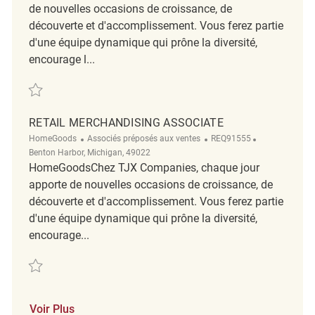
de nouvelles occasions de croissance, de
découverte et d'accomplissement. Vous ferez partie
d'une équipe dynamique qui prône la diversité,
encourage l...
Sauvegarder Merchandising Associate REQ143385
RETAIL MERCHANDISING ASSOCIATE
Catégorie
ReqId
Emplacement
HomeGoods
Associés préposés aux ventes
REQ91555
Benton Harbor, Michigan, 49022
HomeGoodsChez TJX Companies, chaque jour
apporte de nouvelles occasions de croissance, de
découverte et d'accomplissement. Vous ferez partie
d'une équipe dynamique qui prône la diversité,
encourage...
Sauvegarder Retail Merchandising Associate REQ91555
Voir Plus