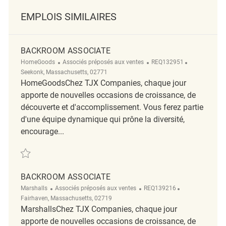
EMPLOIS SIMILAIRES
BACKROOM ASSOCIATE
Catégorie
ReqId
Emplacemen
HomeGoods
Associés préposés aux ventes
REQ132951
Seekonk, Massachusetts, 02771
HomeGoodsChez TJX Companies, chaque jour
apporte de nouvelles occasions de croissance, de
découverte et d'accomplissement. Vous ferez partie
d'une équipe dynamique qui prône la diversité,
encourage...
Sauvegarder Backroom Associate REQ132951
BACKROOM ASSOCIATE
Catégorie
ReqId
Emplacement
Marshalls
Associés préposés aux ventes
REQ139216
Fairhaven, Massachusetts, 02719
MarshallsChez TJX Companies, chaque jour
apporte de nouvelles occasions de croissance, de