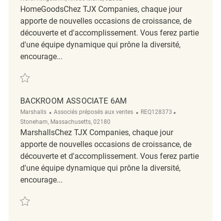
HomeGoodsChez TJX Companies, chaque jour
apporte de nouvelles occasions de croissance, de
découverte et d'accomplissement. Vous ferez partie
d'une équipe dynamique qui prône la diversité,
encourage...
Sauvegarder Backroom Associate REQ141635
BACKROOM ASSOCIATE 6AM
Catégorie
ReqId
Emplacement
Marshalls
Associés préposés aux ventes
REQ128373
Stoneham, Massachusetts, 02180
MarshallsChez TJX Companies, chaque jour
apporte de nouvelles occasions de croissance, de
découverte et d'accomplissement. Vous ferez partie
d'une équipe dynamique qui prône la diversité,
encourage...
Sauvegarder Backroom Associate 6am REQ128373