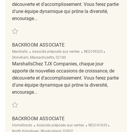
découverte et d'accomplissement. Vous ferez partie
d'une équipe dynamique qui prône la diversité,
encourage...
Sauvegarder Backroom Associate REQ139216
BACKROOM ASSOCIATE
Catégorie
ReqId
Emplacement
Marshalls
Associés préposés aux ventes
REQ109323
Stoneham, Massachusetts, 02180
MarshallsChez TJX Companies, chaque jour
apporte de nouvelles occasions de croissance, de
découverte et d'accomplissement. Vous ferez partie
d'une équipe dynamique qui prône la diversité,
encourage...
Sauvegarder Backroom Associate REQ109323
BACKROOM ASSOCIATE
Catégorie
ReqId
Emplacemen
HomeGoods
Associés préposés aux ventes
REQ141635
North Kingstown, Rhode Island, 02852