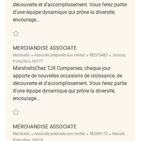
découverte et d'accomplissement. Vous ferez partie
d'une équipe dynamique qui prône la diversité,
encourage...
Sauvegarder Merchandise Associate REQ130782
MERCHANDISE ASSOCIATE
Catégorie
ReqId
Emplacement
Marshalls
Associés préposés aux ventes
REQ73483
Juncos,
Porto Rico, 00777
MarshallsChez TJX Companies, chaque jour
apporte de nouvelles occasions de croissance, de
découverte et d'accomplissement. Vous ferez partie
d'une équipe dynamique qui prône la diversité,
encourage...
Sauvegarder merchandise associate REQ73483
MERCHANDISE ASSOCIATE
Catégorie
ReqId
Emplacement
Marshalls
Associés préposés aux ventes
REQ98173
Manati,
Porto Rico, 00674