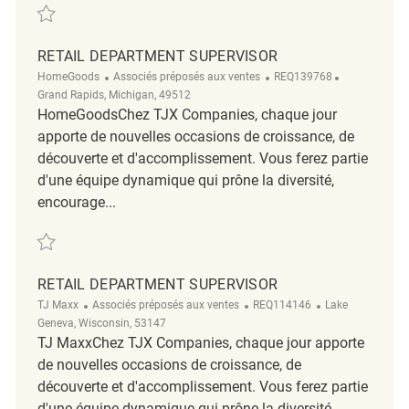
Sauvegarder Retail Department Supervisor - Merchandising (Full Time)
RETAIL DEPARTMENT SUPERVISOR
Catégorie
ReqId
Emplacemen
HomeGoods
Associés préposés aux ventes
REQ139768
Grand Rapids, Michigan, 49512
HomeGoodsChez TJX Companies, chaque jour
apporte de nouvelles occasions de croissance, de
découverte et d'accomplissement. Vous ferez partie
d'une équipe dynamique qui prône la diversité,
encourage...
Sauvegarder Retail Department Supervisor REQ139768
RETAIL DEPARTMENT SUPERVISOR
Catégorie
ReqId
Emplacement
TJ Maxx
Associés préposés aux ventes
REQ114146
Lake
Geneva, Wisconsin, 53147
TJ MaxxChez TJX Companies, chaque jour apporte
de nouvelles occasions de croissance, de
découverte et d'accomplissement. Vous ferez partie
d'une équipe dynamique qui prône la diversité,