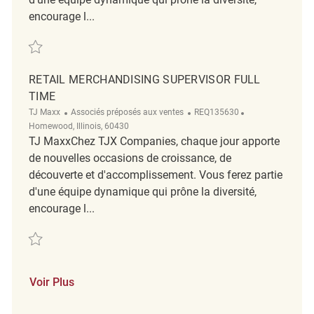
encourage l...
Sauvegarder Retail Department Supervisor REQ114146
RETAIL MERCHANDISING SUPERVISOR FULL
TIME
Catégorie
ReqId
Emplacement
TJ Maxx
Associés préposés aux ventes
REQ135630
Homewood, Illinois, 60430
TJ MaxxChez TJX Companies, chaque jour apporte
de nouvelles occasions de croissance, de
découverte et d'accomplissement. Vous ferez partie
d'une équipe dynamique qui prône la diversité,
encourage l...
Sauvegarder Retail Merchandising Supervisor Full Time REQ135630
Voir Plus