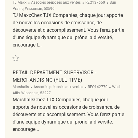
Catégorie
ReqId
Emplacement
TJ Maxx
Associés préposés aux ventes
REQ137650
Sun
Prairie, Wisconsin, 53590
TJ MaxxChez TJX Companies, chaque jour apporte
de nouvelles occasions de croissance, de
découverte et d'accomplissement. Vous ferez partie
d'une équipe dynamique qui prône la diversité,
encourage l...
Sauvegarder Merchandising Department Supervisor REQ137650
RETAIL DEPARTMENT SUPERVISOR -
MERCHANDISING (FULL TIME)
Catégorie
ReqId
Emplacement
Marshalls
Associés préposés aux ventes
REQ142770
West
Allis, Wisconsin, 53227
MarshallsChez TJX Companies, chaque jour
apporte de nouvelles occasions de croissance, de
découverte et d'accomplissement. Vous ferez partie
d'une équipe dynamique qui prône la diversité,
encourage...