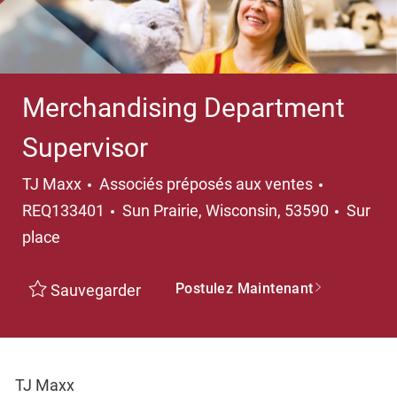
Merchandising Department
Supervisor
Catégorie
TJ Maxx
Associés préposés aux ventes
Emplacement
REQ133401
Sun Prairie, Wisconsin, 53590
Sur
place
Postulez Maintenant
Sauvegarder
TJ Maxx