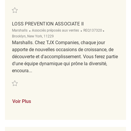
Sauvegarder Retail Loss Prevention Associate II REQ133487
LOSS PREVENTION ASSOCIATE II
Catégorie
ReqId
Emplacement
Marshalls
Associés préposés aux ventes
REQ137320
Brooklyn, New York, 11229
Marshalls. Chez TJX Companies, chaque jour
apporte de nouvelles occasions de croissance, de
découverte et d'accomplissement. Vous ferez partie
d'une équipe dynamique qui prône la diversité,
encoura...
Sauvegarder Loss Prevention Associate II REQ137320
Voir Plus