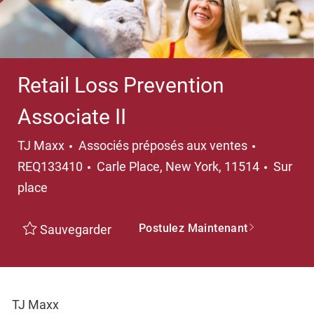
Retail Loss Prevention
Associate II
Catégorie
TJ Maxx
Associés préposés aux ventes
Emplacement
REQ133410
Carle Place, New York, 11514
Sur
place
Postulez Maintenant
Sauvegarder
TJ Maxx