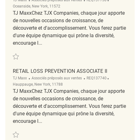
Oceanside, New York, 11572
TJ MaxxChez TJX Companies, chaque jour apporte
de nouvelles occasions de croissance, de
découverte et d'accomplissement. Vous ferez partie
d'une équipe dynamique qui prône la diversité,
encourage l...
Sauvegarder Retail Loss Prevention Associate II REQ137738
RETAIL LOSS PREVENTION ASSOCIATE II
Catégorie
ReqId
Emplacement
TJ Maxx
Associés préposés aux ventes
REQ137740
Hauppauge, New York, 11788
TJ MaxxChez TJX Companies, chaque jour apporte
de nouvelles occasions de croissance, de
découverte et d'accomplissement. Vous ferez partie
d'une équipe dynamique qui prône la diversité,
encourage l...
Sauvegarder Retail Loss Prevention Associate II REQ137740