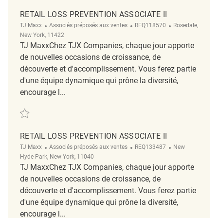
RETAIL LOSS PREVENTION ASSOCIATE II
Catégorie
ReqId
Emplacement
TJ Maxx
Associés préposés aux ventes
REQ118570
Rosedale,
New York, 11422
TJ MaxxChez TJX Companies, chaque jour apporte
de nouvelles occasions de croissance, de
découverte et d'accomplissement. Vous ferez partie
d'une équipe dynamique qui prône la diversité,
encourage l...
Sauvegarder Retail Loss Prevention Associate II REQ118570
RETAIL LOSS PREVENTION ASSOCIATE II
Catégorie
ReqId
Emplacement
TJ Maxx
Associés préposés aux ventes
REQ133487
New
Hyde Park, New York, 11040
TJ MaxxChez TJX Companies, chaque jour apporte
de nouvelles occasions de croissance, de
découverte et d'accomplissement. Vous ferez partie
d'une équipe dynamique qui prône la diversité,
encourage l...