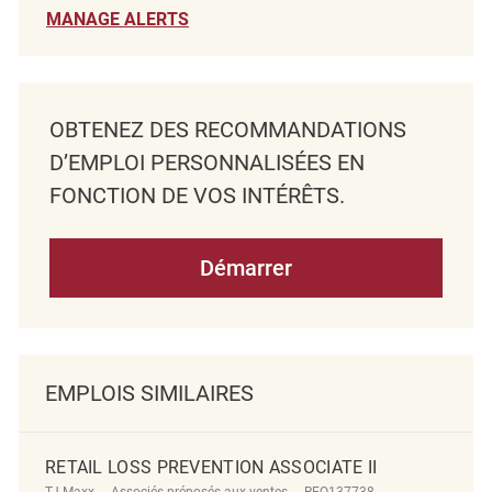
MANAGE ALERTS
OBTENEZ DES RECOMMANDATIONS
D’EMPLOI PERSONNALISÉES EN
FONCTION DE VOS INTÉRÊTS.
Démarrer
EMPLOIS SIMILAIRES
RETAIL LOSS PREVENTION ASSOCIATE II
Catégorie
ReqId
Emplacement
TJ Maxx
Associés préposés aux ventes
REQ137738