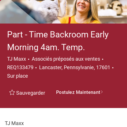
Part - Time Backroom Early
Morning 4am. Temp.
Catégorie
TJ Maxx
Associés préposés aux ventes
Emplacement
REQ133479
Lancaster, Pennsylvanie, 17601
Sur place
Postulez Maintenant
Sauvegarder
TJ Maxx