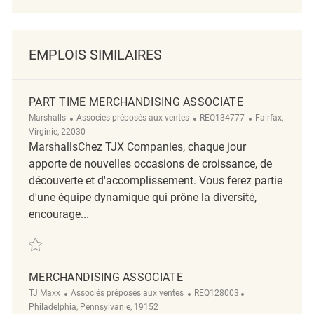
EMPLOIS SIMILAIRES
PART TIME MERCHANDISING ASSOCIATE
Catégorie
ReqId
Emplacement
Marshalls
Associés préposés aux ventes
REQ134777
Fairfax,
Virginie, 22030
MarshallsChez TJX Companies, chaque jour
apporte de nouvelles occasions de croissance, de
découverte et d'accomplissement. Vous ferez partie
d'une équipe dynamique qui prône la diversité,
encourage...
Sauvegarder Part time Merchandising Associate REQ134777
MERCHANDISING ASSOCIATE
Catégorie
ReqId
Emplacement
TJ Maxx
Associés préposés aux ventes
REQ128003
Philadelphia, Pennsylvanie, 19152