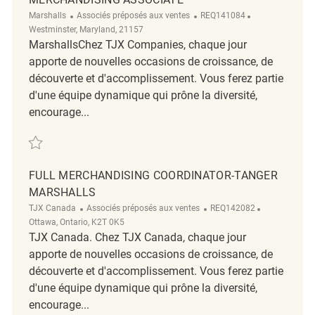
Catégorie
ReqId
Emplacement
Marshalls
Associés préposés aux ventes
REQ141084
Westminster, Maryland, 21157
MarshallsChez TJX Companies, chaque jour
apporte de nouvelles occasions de croissance, de
découverte et d'accomplissement. Vous ferez partie
d'une équipe dynamique qui prône la diversité,
encourage...
Sauvegarder Merchandising Associate REQ141084
FULL MERCHANDISING COORDINATOR-TANGER
MARSHALLS
Catégorie
ReqId
Emplacemen
TJX Canada
Associés préposés aux ventes
REQ142082
Ottawa, Ontario, K2T 0K5
TJX Canada. Chez TJX Canada, chaque jour
apporte de nouvelles occasions de croissance, de
découverte et d'accomplissement. Vous ferez partie
d'une équipe dynamique qui prône la diversité,
encourage...