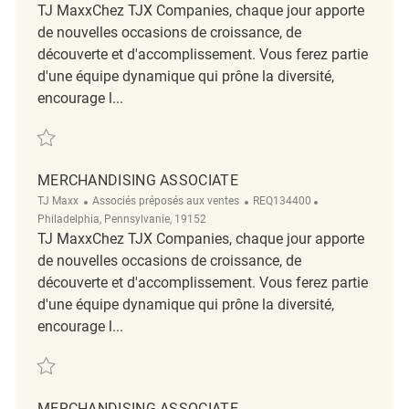
TJ MaxxChez TJX Companies, chaque jour apporte
de nouvelles occasions de croissance, de
découverte et d'accomplissement. Vous ferez partie
d'une équipe dynamique qui prône la diversité,
encourage l...
Sauvegarder Merchandising Associate REQ128003
MERCHANDISING ASSOCIATE
Catégorie
ReqId
Emplacement
TJ Maxx
Associés préposés aux ventes
REQ134400
Philadelphia, Pennsylvanie, 19152
TJ MaxxChez TJX Companies, chaque jour apporte
de nouvelles occasions de croissance, de
découverte et d'accomplissement. Vous ferez partie
d'une équipe dynamique qui prône la diversité,
encourage l...
Sauvegarder Merchandising Associate REQ134400
MERCHANDISING ASSOCIATE