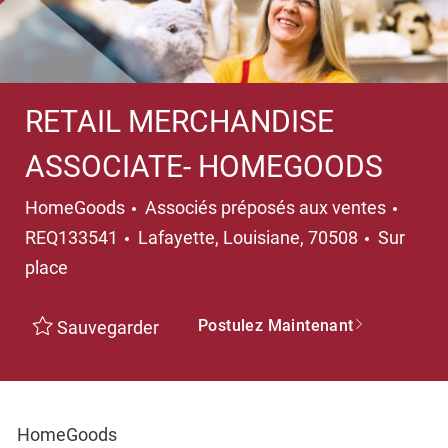
RETAIL MERCHANDISE
ASSOCIATE- HOMEGOODS
Catégorie
HomeGoods
Associés préposés aux ventes
Emplacement
REQ133541
Lafayette, Louisiane, 70508
Sur
place
Postulez Maintenant
Sauvegarder
HomeGoods