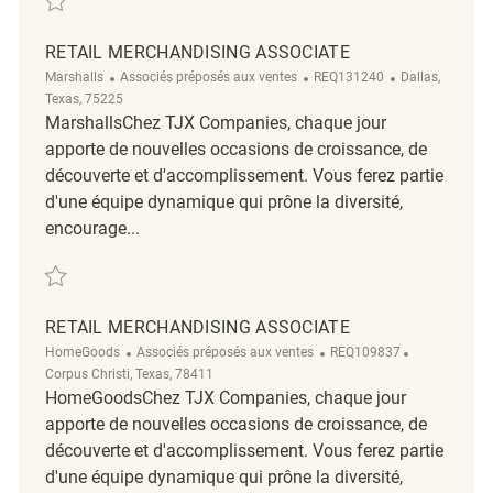
RETAIL MERCHANDISING ASSOCIATE
Catégorie
ReqId
Emplacement
Marshalls
Associés préposés aux ventes
REQ131240
Dallas,
Texas, 75225
MarshallsChez TJX Companies, chaque jour
apporte de nouvelles occasions de croissance, de
découverte et d'accomplissement. Vous ferez partie
d'une équipe dynamique qui prône la diversité,
encourage...
Sauvegarder Retail Merchandising Associate REQ131240
RETAIL MERCHANDISING ASSOCIATE
Catégorie
ReqId
Emplacemen
HomeGoods
Associés préposés aux ventes
REQ109837
Corpus Christi, Texas, 78411
HomeGoodsChez TJX Companies, chaque jour
apporte de nouvelles occasions de croissance, de
découverte et d'accomplissement. Vous ferez partie
d'une équipe dynamique qui prône la diversité,