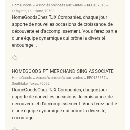
Catégorie
ReqId
Emplacemen
HomeGoods
Associés préposés aux ventes
REQ137316
Lafayette, Louisiane, 70508
HomeGoodsChez TJX Companies, chaque jour
apporte de nouvelles occasions de croissance, de
découverte et d'accomplissement. Vous ferez partie
d'une équipe dynamique qui prône la diversité,
encourage...
Sauvegarder RETAIL MERCHANDISE ASSOCIATE- HOMEGOODS REQ137
HOMEGOODS PT MERCHANDISING ASSOCIATE
Catégorie
ReqId
Emplacemen
HomeGoods
Associés préposés aux ventes
REQ136687
Southlake, Texas, 76092
HomeGoodsChez TJX Companies, chaque jour
apporte de nouvelles occasions de croissance, de
découverte et d'accomplissement. Vous ferez partie
d'une équipe dynamique qui prône la diversité,
encourage...
Sauvegarder HomeGoods PT Merchandising Associate REQ136687