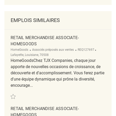
EMPLOIS SIMILAIRES
RETAIL MERCHANDISE ASSOCIATE-
HOMEGOODS
Catégorie
ReqId
Emplacemen
HomeGoods
Associés préposés aux ventes
REQ127697
Lafayette, Louisiane, 70508
HomeGoodsChez TJX Companies, chaque jour
apporte de nouvelles occasions de croissance, de
découverte et d'accomplissement. Vous ferez partie
d'une équipe dynamique qui prône la diversité,
encourage...
Sauvegarder RETAIL MERCHANDISE ASSOCIATE- HOMEGOODS REQ127
RETAIL MERCHANDISE ASSOCIATE-
HOMEGOODS