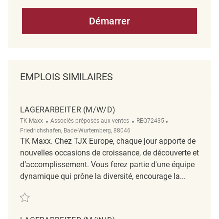
Démarrer
EMPLOIS SIMILAIRES
LAGERARBEITER (M/W/D)
Catégorie
ReqId
Emplacement
TK Maxx
Associés préposés aux ventes
REQ72435
Friedrichshafen, Bade-Wurtemberg, 88046
TK Maxx. Chez TJX Europe, chaque jour apporte de
nouvelles occasions de croissance, de découverte et
d’accomplissement. Vous ferez partie d'une équipe
dynamique qui prône la diversité, encourage la...
Sauvegarder Lagerarbeiter (m/w/d) REQ72435