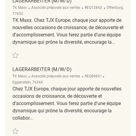
LAGERARBEITER (M/W/D)
Catégorie
ReqId
Emplacement
TK Maxx
Associés préposés aux ventes
REQ12843
Offenburg,
77652
TK Maxx. Chez TJX Europe, chaque jour apporte de
nouvelles occasions de croissance, de découverte et
d’accomplissement. Vous ferez partie d'une équipe
dynamique qui prône la diversité, encourage la...
Sauvegarder Lagerarbeiter (m/w/d) REQ12843
LAGERARBEITER (M/W/D)
Catégorie
ReqId
Emplacement
TK Maxx
Associés préposés aux ventes
REQ89831
Eggenstein, 76344
Chez TJX Europe, chaque jour apporte de nouvelles
occasions de croissance, de découverte et
d’accomplissement. Vous ferez partie d'une équipe
dynamique qui prône la diversité, encourage la
collabor...
Sauvegarder Lagerarbeiter (m/w/d) REQ89831