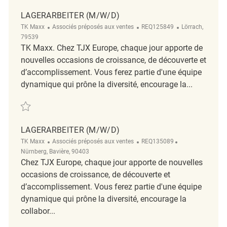
LAGERARBEITER (M/W/D)
Catégorie
ReqId
Emplacement
TK Maxx
Associés préposés aux ventes
REQ125849
Lörrach,
79539
TK Maxx. Chez TJX Europe, chaque jour apporte de
nouvelles occasions de croissance, de découverte et
d’accomplissement. Vous ferez partie d'une équipe
dynamique qui prône la diversité, encourage la...
Sauvegarder Lagerarbeiter (m/w/d) REQ125849
LAGERARBEITER (M/W/D)
Catégorie
ReqId
Emplacement
TK Maxx
Associés préposés aux ventes
REQ135089
Nürnberg, Bavière, 90403
Chez TJX Europe, chaque jour apporte de nouvelles
occasions de croissance, de découverte et
d’accomplissement. Vous ferez partie d'une équipe
dynamique qui prône la diversité, encourage la
collabor...