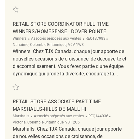
Sauvegarder Retail Store Coordinator Full-Time, Winners - Woodgrove
RETAIL STORE COORDINATOR FULL TIME
WINNERS/HOMESENSE - DOVER POINTE
Catégorie
ReqId
Emplacement
Winners
Associés préposés aux ventes
REQ137983
Nanaimo, Colombie-Britannique, V9V 1W3
Winners. Chez TJX Canada, chaque jour apporte de
nouvelles occasions de croissance, de découverte et
d'accomplissement. Vous ferez partie d'une équipe
dynamique qui prône la diversité, encourage la...
Sauvegarder Retail Store Coordinator Full Time Winners/HomeSense - 
RETAIL STORE ASSOCIATE PART TIME
MARSHALLS-HILLSIDE MALL HI
Catégorie
ReqId
Emplacement
Marshalls
Associés préposés aux ventes
REQ144036
Victoria, Colombie-Britannique, V8T 2C5
Marshalls. Chez TJX Canada, chaque jour apporte
de nouvelles occasions de croissance, de