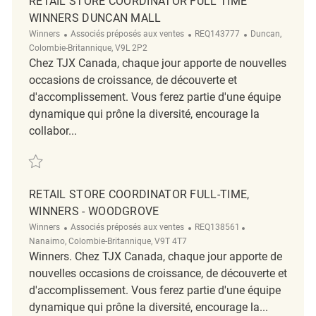
RETAIL STORE COORDINATOR FULL TIME
WINNERS DUNCAN MALL
Catégorie
ReqId
Emplacement
Winners
Associés préposés aux ventes
REQ143777
Duncan,
Colombie-Britannique, V9L 2P2
Chez TJX Canada, chaque jour apporte de nouvelles
occasions de croissance, de découverte et
d'accomplissement. Vous ferez partie d'une équipe
dynamique qui prône la diversité, encourage la
collabor...
Sauvegarder Retail Store Coordinator Full Time Winners Duncan Mall 
RETAIL STORE COORDINATOR FULL-TIME,
WINNERS - WOODGROVE
Catégorie
ReqId
Emplacement
Winners
Associés préposés aux ventes
REQ138561
Nanaimo, Colombie-Britannique, V9T 4T7
Winners. Chez TJX Canada, chaque jour apporte de
nouvelles occasions de croissance, de découverte et
d'accomplissement. Vous ferez partie d'une équipe
dynamique qui prône la diversité, encourage la...