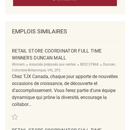
EMPLOIS SIMILAIRES
RETAIL STORE COORDINATOR FULL TIME
WINNERS DUNCAN MALL
Catégorie
ReqId
Emplacement
Winners
Associés préposés aux ventes
REQ137868
Duncan,
Colombie-Britannique, V9L 2P2
Chez TJX Canada, chaque jour apporte de nouvelles
occasions de croissance, de découverte et
d'accomplissement. Vous ferez partie d'une équipe
dynamique qui prône la diversité, encourage la
collabor...
Sauvegarder Retail Store Coordinator Full Time Winners Duncan Mall 