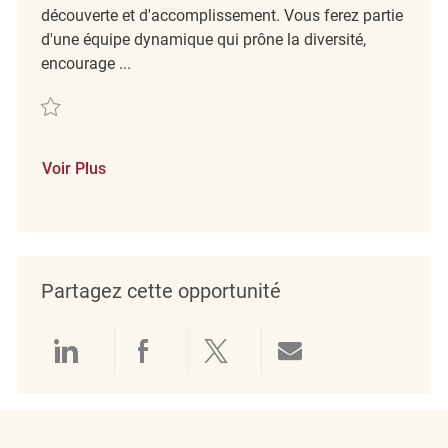
découverte et d'accomplissement. Vous ferez partie
d'une équipe dynamique qui prône la diversité,
encourage ...
Sauvegarder Retail Store Associate Part Time Marshalls-Hillside Mall 
Voir Plus
Partagez cette opportunité
Partager via LinkedIn
Partager via Facebook
Partager via twitter
Partager par e