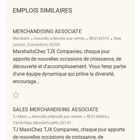
EMPLOIS SIMILAIRES
MERCHANDISING ASSOCIATE
Catégorie
ReqId
Emplacement
Marshalls
Associés préposés aux ventes
REQ142314
New
London, Connecticut, 06320
MarshallsChez TJX Companies, chaque jour
apporte de nouvelles occasions de croissance, de
découverte et d'accomplissement. Vous ferez partie
d'une équipe dynamique qui prône la diversité,
encourage...
Sauvegarder Merchandising Associate REQ142314
SALES MERCHANDISING ASSOCIATE
Catégorie
ReqId
Emplacement
TJ Maxx
Associés préposés aux ventes
REQ136664
Cambridge, Massachusetts, 02141
TJ MaxxChez TJX Companies, chaque jour apporte
de nouvelles occasions de croissance, de