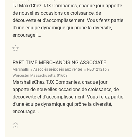
TJ MaxxChez TJX Companies, chaque jour apporte
de nouvelles occasions de croissance, de
découverte et d'accomplissement. Vous ferez partie
d'une équipe dynamique qui prône la diversité,
encourage l...
Sauvegarder part time merchandising associate REQ139289
PART TIME MERCHANDISING ASSOCIATE
Catégorie
ReqId
Emplacement
Marshalls
Associés préposés aux ventes
REQ121216
Worcester, Massachusetts, 01603
MarshallsChez TJX Companies, chaque jour
apporte de nouvelles occasions de croissance, de
découverte et d'accomplissement. Vous ferez partie
d'une équipe dynamique qui prône la diversité,
encourage...
Sauvegarder Part Time Merchandising Associate REQ121216