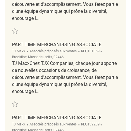
découverte et d'accomplissement. Vous ferez partie
d'une équipe dynamique qui prône la diversité,
encourage l...
Sauvegarder Sales Merchandising Associate REQ136664
PART TIME MERCHANDISING ASSOCIATE
Catégorie
ReqId
Emplacement
TJ Maxx
Associés préposés aux ventes
REQ131059
Brookline, Massachusetts, 02446
TJ MaxxChez TJX Companies, chaque jour apporte
de nouvelles occasions de croissance, de
découverte et d'accomplissement. Vous ferez partie
d'une équipe dynamique qui prône la diversité,
encourage l...
Sauvegarder part time merchandising associate REQ131059
PART TIME MERCHANDISING ASSOCIATE
Catégorie
ReqId
Emplacement
TJ Maxx
Associés préposés aux ventes
REQ139289
Brookline, Massachusetts, 02446