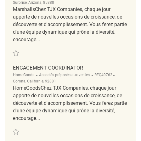
Surprise, Arizona, 85388
MarshallsChez TJX Companies, chaque jour
apporte de nouvelles occasions de croissance, de
découverte et d'accomplissement. Vous ferez partie
d'une équipe dynamique qui prône la diversité,
encourage...
Sauvegarder Key Carrier Coordinator REQ136703
ENGAGEMENT COORDINATOR
Catégorie
ReqId
Emplacement
HomeGoods
Associés préposés aux ventes
REQ49762
Corona, Californie, 92881
HomeGoodsChez TJX Companies, chaque jour
apporte de nouvelles occasions de croissance, de
découverte et d'accomplissement. Vous ferez partie
d'une équipe dynamique qui prône la diversité,
encourage...
Sauvegarder Engagement Coordinator REQ49762