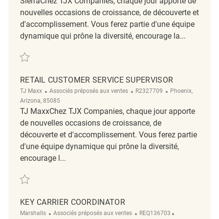
SierraChez TJX Companies, chaque jour apporte de
nouvelles occasions de croissance, de découverte et
d'accomplissement. Vous ferez partie d'une équipe
dynamique qui prône la diversité, encourage la...
Sauvegarder Retail Department Coordinator REQ143550
RETAIL CUSTOMER SERVICE SUPERVISOR
Catégorie
ReqId
Emplacement
TJ Maxx
Associés préposés aux ventes
R2327709
Phoenix,
Arizona, 85085
TJ MaxxChez TJX Companies, chaque jour apporte
de nouvelles occasions de croissance, de
découverte et d'accomplissement. Vous ferez partie
d'une équipe dynamique qui prône la diversité,
encourage l...
Sauvegarder Retail Customer Service Supervisor R2327709
KEY CARRIER COORDINATOR
Catégorie
ReqId
Emplacement
Marshalls
Associés préposés aux ventes
REQ136703