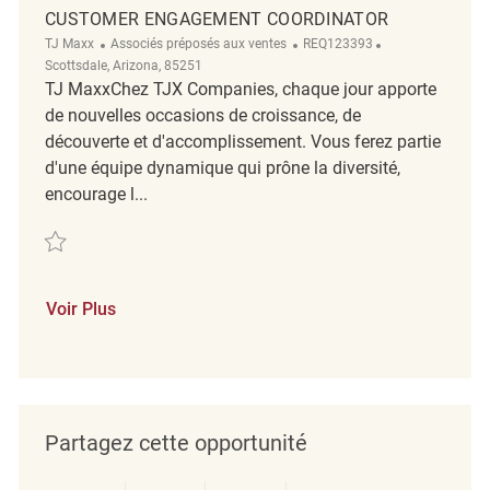
CUSTOMER ENGAGEMENT COORDINATOR
Catégorie
ReqId
Emplacement
TJ Maxx
Associés préposés aux ventes
REQ123393
Scottsdale, Arizona, 85251
TJ MaxxChez TJX Companies, chaque jour apporte
de nouvelles occasions de croissance, de
découverte et d'accomplissement. Vous ferez partie
d'une équipe dynamique qui prône la diversité,
encourage l...
Sauvegarder Customer Engagement Coordinator REQ123393
Voir Plus
Partagez cette opportunité