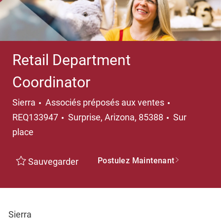
Retail Department
Coordinator
Catégorie
Sierra
Associés préposés aux ventes
Emplacement
REQ133947
Surprise, Arizona, 85388
Sur
place
Postulez Maintenant
Sauvegarder
Sierra