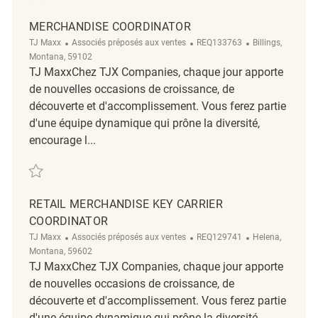
MERCHANDISE COORDINATOR
Catégorie
ReqId
Emplacement
TJ Maxx
Associés préposés aux ventes
REQ133763
Billings,
Montana, 59102
TJ MaxxChez TJX Companies, chaque jour apporte
de nouvelles occasions de croissance, de
découverte et d'accomplissement. Vous ferez partie
d'une équipe dynamique qui prône la diversité,
encourage l...
Sauvegarder Merchandise Coordinator REQ133763
RETAIL MERCHANDISE KEY CARRIER
COORDINATOR
Catégorie
ReqId
Emplacement
TJ Maxx
Associés préposés aux ventes
REQ129741
Helena,
Montana, 59602
TJ MaxxChez TJX Companies, chaque jour apporte
de nouvelles occasions de croissance, de
découverte et d'accomplissement. Vous ferez partie
d'une équipe dynamique qui prône la diversité,