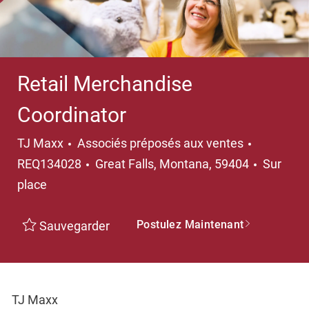
Retail Merchandise
Coordinator
Catégorie
TJ Maxx
Associés préposés aux ventes
Emplacement
REQ134028
Great Falls, Montana, 59404
Sur
place
Postulez Maintenant
Sauvegarder
TJ Maxx