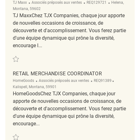
Catégorie
ReqId
Emplacement
TJ Maxx
Associés préposés aux ventes
REQ129721
Helena,
Montana, 59602
TJ MaxxChez TJX Companies, chaque jour apporte
de nouvelles occasions de croissance, de
découverte et d'accomplissement. Vous ferez partie
d'une équipe dynamique qui prône la diversité,
encourage l...
Sauvegarder Retail Merchandise Coordinator REQ129721
RETAIL MERCHANDISE COORDINATOR
Catégorie
ReqId
Emplacement
HomeGoods
Associés préposés aux ventes
REQ91389
Kalispell, Montana, 59901
HomeGoodsChez TJX Companies, chaque jour
apporte de nouvelles occasions de croissance, de
découverte et d'accomplissement. Vous ferez partie
d'une équipe dynamique qui prône la diversité,
encourage...
Sauvegarder Retail Merchandise Coordinator REQ91389