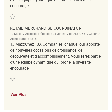
encourage l...
Sauvegarder Retail Merchandise Key Carrier Coordinator REQ129741
RETAIL MERCHANDISE COORDINATOR
Catégorie
ReqId
Emplacement
TJ Maxx
Associés préposés aux ventes
REQ137965
Coeur D
Alene, Idaho, 83815
TJ MaxxChez TJX Companies, chaque jour apporte
de nouvelles occasions de croissance, de
découverte et d'accomplissement. Vous ferez partie
d'une équipe dynamique qui prône la diversité,
encourage l...
Sauvegarder Retail Merchandise Coordinator REQ137965
Voir Plus