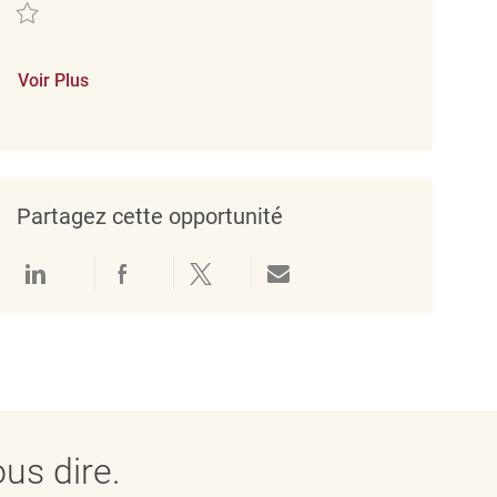
Sauvegarder Merchandising Associate - Part Time REQ133944
Voir Plus
Partagez cette opportunité
Partager via LinkedIn
Partager via Facebook
Partager via twitter
Partager par e-mail
us dire.