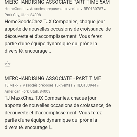
MERCHANDISING ASSOCIATE PART TIME 5AM
Catégorie
ReqId
Emplacement
HomeGoods
Associés préposés aux ventes
REQ130787
Park City, Utah, 84098
HomeGoodsChez TJX Companies, chaque jour
apporte de nouvelles occasions de croissance, de
découverte et d'accomplissement. Vous ferez
partie d'une équipe dynamique qui prône la
diversité, encourage...
Sauvegarder Merchandising Associate Part Time 5am REQ130787
MERCHANDISING ASSOCIATE - PART TIME
Catégorie
ReqId
Emplacement
TJ Maxx
Associés préposés aux ventes
REQ133944
American Fork, Utah, 84003
TJ MaxxChez TJX Companies, chaque jour
apporte de nouvelles occasions de croissance, de
découverte et d'accomplissement. Vous ferez
partie d'une équipe dynamique qui prône la
diversité, encourage l...