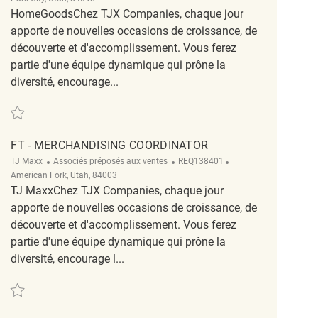
HomeGoodsChez TJX Companies, chaque jour
apporte de nouvelles occasions de croissance, de
découverte et d'accomplissement. Vous ferez
partie d'une équipe dynamique qui prône la
diversité, encourage...
Sauvegarder Merchandising associate REQ130760
FT - MERCHANDISING COORDINATOR
Catégorie
ReqId
Emplacement
TJ Maxx
Associés préposés aux ventes
REQ138401
American Fork, Utah, 84003
TJ MaxxChez TJX Companies, chaque jour
apporte de nouvelles occasions de croissance, de
découverte et d'accomplissement. Vous ferez
partie d'une équipe dynamique qui prône la
diversité, encourage l...
Sauvegarder FT - Merchandising Coordinator REQ138401