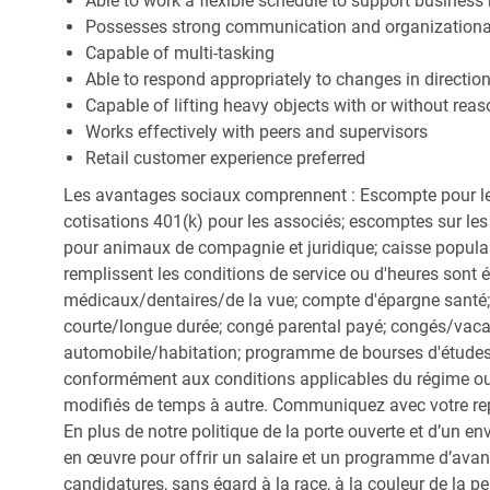
Able to work a flexible schedule to support business
Possesses strong communication and organizational s
Capable of multi-tasking
Able to respond appropriately to changes in directio
Capable of lifting heavy objects with or without r
Works effectively with peers and supervisors
Retail customer experience preferred
Les avantages sociaux comprennent : Escompte pour le
cotisations 401(k) pour les associés; escomptes sur les 
pour animaux de compagnie et juridique; caisse popula
remplissent les conditions de service ou d'heures sont 
médicaux/dentaires/de la vue; compte d'épargne santé; 
courte/longue durée; congé parental payé; congés/vac
automobile/habitation; programme de bourses d'études;
conformément aux conditions applicables du régime ou d
modifiés de temps à autre. Communiquez avec votre re
En plus de notre politique de la porte ouverte et d’un e
en œuvre pour offrir un salaire et un programme d’avan
candidatures, sans égard à la race, à la couleur de la peau