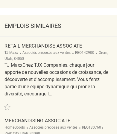
EMPLOIS SIMILAIRES
RETAIL MERCHANDISE ASSOCIATE
Catégorie
ReqId
Emplacement
TJ Maxx
Associés préposés aux ventes
REQ142900
Orem,
Utah, 84058
TJ MaxxChez TJX Companies, chaque jour
apporte de nouvelles occasions de croissance, de
découverte et d'accomplissement. Vous ferez
partie d'une équipe dynamique qui prône la
diversité, encourage l...
Sauvegarder Retail Merchandise Associate REQ142900
MERCHANDISING ASSOCIATE
Catégorie
ReqId
Emplacement
HomeGoods
Associés préposés aux ventes
REQ130760
Park City, Utah, 84098