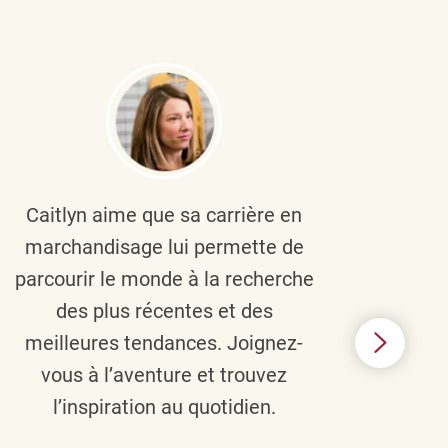
Caitlyn aime que sa carrière en
Brau
marchandisage lui permette de
le
parcourir le monde à la recherche
diver
des plus récentes et des
un 
meilleures tendances. Joignez-
TJX,
vous à l’aventure et trouvez
élé
l’inspiration au quotidien.
C’e
nou