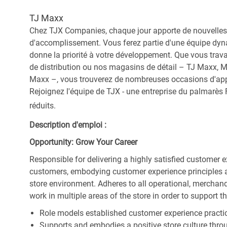
TJ Maxx
Chez TJX Companies, chaque jour apporte de nouvelles 
d'accomplissement. Vous ferez partie d'une équipe dyna
donne la priorité à votre développement. Que vous trav
de distribution ou nos magasins de détail – TJ Maxx, 
Maxx –, vous trouverez de nombreuses occasions d'appre
Rejoignez l'équipe de TJX - une entreprise du palmarès F
réduits.
Description d'emploi :
Opportunity: Grow Your Career
Responsible for delivering a highly satisfied customer 
customers, embodying customer experience principles 
store environment. Adheres to all operational, merchand
work in multiple areas of the store in order to support t
Role models established customer experience practic
Supports and embodies a positive store culture throu