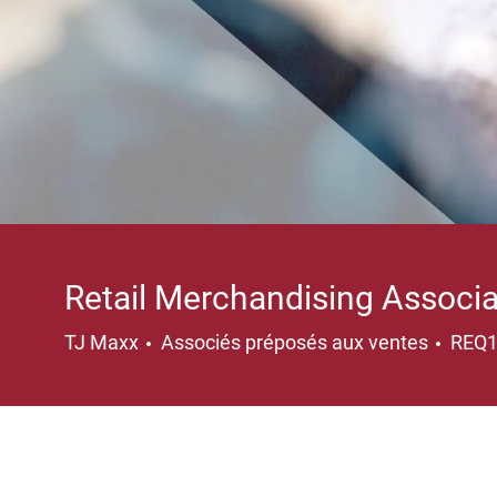
Retail Merchandising Associ
Catégorie
TJ Maxx
Associés préposés aux ventes
REQ