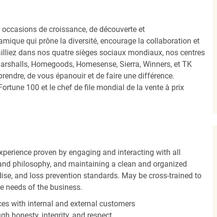
occasions de croissance, de découverte et
mique qui prône la diversité, encourage la collaboration et
ailliez dans nos quatre sièges sociaux mondiaux, nos centres
Marshalls, Homegoods, Homesense, Sierra, Winners, et TK
ndre, de vous épanouir et de faire une différence.
ortune 100 et le chef de file mondial de la vente à prix
experience proven by engaging and interacting with all
and philosophy, and maintaining a clean and organized
ise, and loss prevention standards. May be cross-trained to
he needs of the business.
es with internal and external customers
gh honesty, integrity, and respect