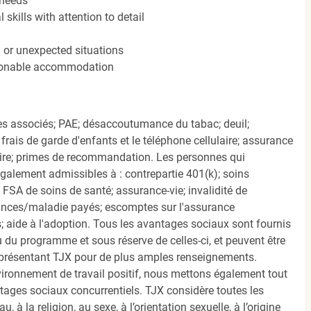
 needs
kills with attention to detail
n or unexpected situations
easonable accommodation
s associés; PAE; désaccoutumance du tabac; deuil;
frais de garde d'enfants et le téléphone cellulaire; assurance
ire; primes de recommandation. Les personnes qui
également admissibles à : contrepartie 401(k); soins
FSA de soins de santé; assurance-vie; invalidité de
ances/maladie payés; escomptes sur l'assurance
 aide à l'adoption. Tous les avantages sociaux sont fournis
u programme et sous réserve de celles-ci, et peuvent être
présentant TJX pour de plus amples renseignements.
nvironnement de travail positif, nous mettons également tout
tages sociaux concurrentiels. TJX considère toutes les
, à la religion, au sexe, à l’orientation sexuelle, à l’origine