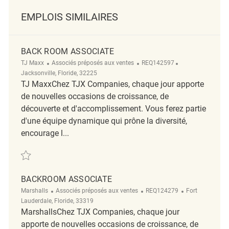
EMPLOIS SIMILAIRES
BACK ROOM ASSOCIATE
Catégorie
ReqId
Emplacement
TJ Maxx
Associés préposés aux ventes
REQ142597
Jacksonville, Floride, 32225
TJ MaxxChez TJX Companies, chaque jour apporte
de nouvelles occasions de croissance, de
découverte et d'accomplissement. Vous ferez partie
d'une équipe dynamique qui prône la diversité,
encourage l...
Sauvegarder Back Room Associate REQ142597
BACKROOM ASSOCIATE
Catégorie
ReqId
Emplacement
Marshalls
Associés préposés aux ventes
REQ124279
Fort
Lauderdale, Floride, 33319
MarshallsChez TJX Companies, chaque jour
apporte de nouvelles occasions de croissance, de