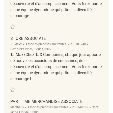
découverte et d'accomplissement. Vous ferez partie
d'une équipe dynamique qui prône la diversité,
encourage...
Sauvegarder Backroom Associate REQ124279
STORE ASSOCIATE
Catégorie
ReqId
Emplacement
TJ Maxx
Associés préposés aux ventes
REQ101748
Pembroke Pines, Floride, 33026
TJ MaxxChez TJX Companies, chaque jour apporte
de nouvelles occasions de croissance, de
découverte et d'accomplissement. Vous ferez partie
d'une équipe dynamique qui prône la diversité,
encourage l...
Sauvegarder Store Associate REQ101748
PART-TIME MERCHANDISE ASSOCIATE
Catégorie
ReqId
Emplacement
Marshalls
Associés préposés aux ventes
REQ140535
Coral
Ridge, Floride, 33306