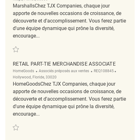
MarshallsChez TJX Companies, chaque jour
apporte de nouvelles occasions de croissance, de
découverte et d'accomplissement. Vous ferez partie
d'une équipe dynamique qui prône la diversité,
encourage...
Sauvegarder Part-Time Merchandise Associate REQ140535
RETAIL PART-TIE MERCHANDISE ASSOCIATE
Catégorie
ReqId
Emplacemen
HomeGoods
Associés préposés aux ventes
REQ108845
Hollywood, Floride, 33020
HomeGoodsChez TJX Companies, chaque jour
apporte de nouvelles occasions de croissance, de
découverte et d'accomplissement. Vous ferez partie
d'une équipe dynamique qui prône la diversité,
encourage...
Sauvegarder Retail Part-Tie Merchandise Associate REQ108845