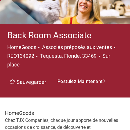
Back Room Associate
Catégorie
HomeGoods
Associés préposés aux ventes
Emplacement
REQ134092
Tequesta, Floride, 33469
Sur
place
Postulez Maintenant
Sauvegarder
HomeGoods
Chez TJX Companies, chaque jour apporte de nouvelles
occasions de croissance, de découverte et