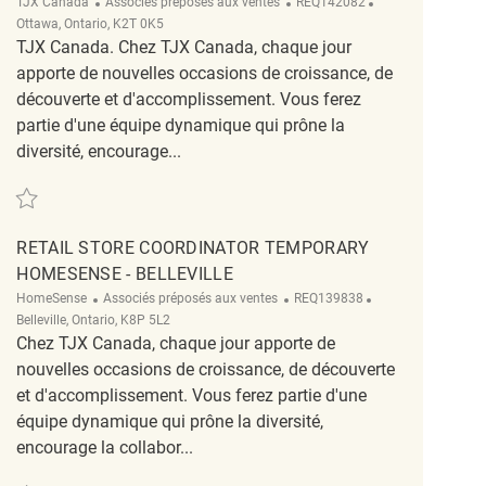
Catégorie
ReqId
Emplacement
TJX Canada
Associés préposés aux ventes
REQ142082
Ottawa, Ontario, K2T 0K5
TJX Canada. Chez TJX Canada, chaque jour
apporte de nouvelles occasions de croissance, de
découverte et d'accomplissement. Vous ferez
partie d'une équipe dynamique qui prône la
diversité, encourage...
Sauvegarder full merchandising coordinator-Tanger Marshalls REQ142082
RETAIL STORE COORDINATOR TEMPORARY
HOMESENSE - BELLEVILLE
Catégorie
ReqId
Emplacement
HomeSense
Associés préposés aux ventes
REQ139838
Belleville, Ontario, K8P 5L2
Chez TJX Canada, chaque jour apporte de
nouvelles occasions de croissance, de découverte
et d'accomplissement. Vous ferez partie d'une
équipe dynamique qui prône la diversité,
encourage la collabor...