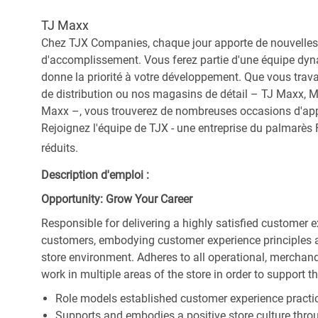
TJ Maxx
Chez TJX Companies, chaque jour apporte de nouvelles 
d'accomplissement. Vous ferez partie d'une équipe dyna
donne la priorité à votre développement. Que vous trav
de distribution ou nos magasins de détail – TJ Maxx, 
Maxx –, vous trouverez de nombreuses occasions d'appre
Rejoignez l'équipe de TJX - une entreprise du palmarès F
réduits.
Description d'emploi :
Opportunity: Grow Your Career
Responsible for delivering a highly satisfied customer 
customers, embodying customer experience principles 
store environment. Adheres to all operational, merchand
work in multiple areas of the store in order to support t
Role models established customer experience practic
Supports and embodies a positive store culture throu