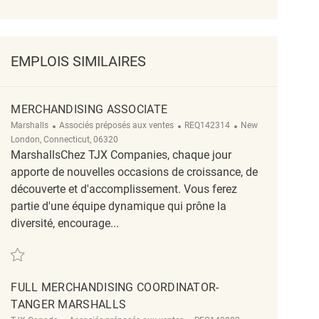
EMPLOIS SIMILAIRES
MERCHANDISING ASSOCIATE
Catégorie
ReqId
Emplacement
Marshalls
Associés préposés aux ventes
REQ142314
New
London, Connecticut, 06320
MarshallsChez TJX Companies, chaque jour
apporte de nouvelles occasions de croissance, de
découverte et d'accomplissement. Vous ferez
partie d'une équipe dynamique qui prône la
diversité, encourage...
Sauvegarder Merchandising Associate REQ142314
FULL MERCHANDISING COORDINATOR-
TANGER MARSHALLS