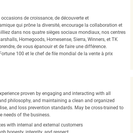
occasions de croissance, de découverte et
mique qui prône la diversité, encourage la collaboration et
ailliez dans nos quatre sièges sociaux mondiaux, nos centres
Marshalls, Homegoods, Homesense, Sierra, Winners, et TK
ndre, de vous épanouir et de faire une différence.
ortune 100 et le chef de file mondial de la vente à prix
experience proven by engaging and interacting with all
and philosophy, and maintaining a clean and organized
ise, and loss prevention standards. May be cross-trained to
he needs of the business.
es with internal and external customers
gh honesty, integrity, and respect