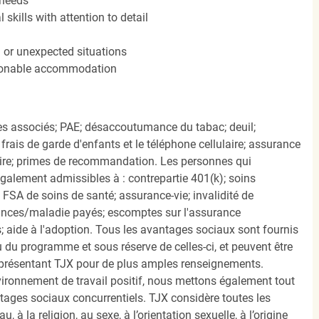
 needs
kills with attention to detail
n or unexpected situations
easonable accommodation
s associés; PAE; désaccoutumance du tabac; deuil;
frais de garde d'enfants et le téléphone cellulaire; assurance
ire; primes de recommandation. Les personnes qui
également admissibles à : contrepartie 401(k); soins
FSA de soins de santé; assurance-vie; invalidité de
ances/maladie payés; escomptes sur l'assurance
 aide à l'adoption. Tous les avantages sociaux sont fournis
u programme et sous réserve de celles-ci, et peuvent être
présentant TJX pour de plus amples renseignements.
nvironnement de travail positif, nous mettons également tout
tages sociaux concurrentiels. TJX considère toutes les
, à la religion, au sexe, à l’orientation sexuelle, à l’origine