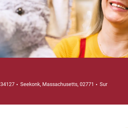
Emplacement
134127
Seekonk, Massachusetts, 02771
Sur