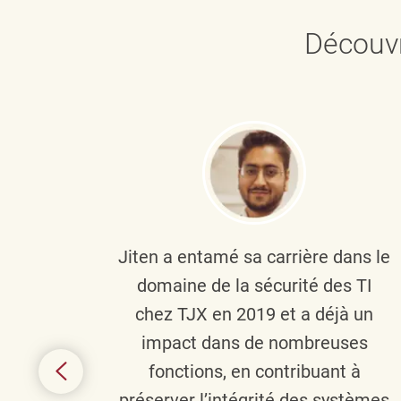
Découvr
plus
Jiten a entamé sa carrière dans le
c’est
domaine de la sécurité des TI
tion
chez TJX en 2019 et a déjà un
nes et
impact dans de nombreuses
 terme
fonctions, en contribuant à
it le
préserver l’intégrité des systèmes