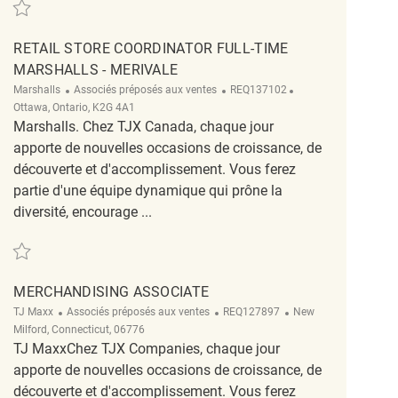
Sauvegarder Retail Store Coordinator Temporary HomeSense - Belleville RE
RETAIL STORE COORDINATOR FULL-TIME
MARSHALLS - MERIVALE
Catégorie
ReqId
Emplacement
Marshalls
Associés préposés aux ventes
REQ137102
Ottawa, Ontario, K2G 4A1
Marshalls. Chez TJX Canada, chaque jour
apporte de nouvelles occasions de croissance, de
découverte et d'accomplissement. Vous ferez
partie d'une équipe dynamique qui prône la
diversité, encourage ...
Sauvegarder Retail Store Coordinator Full-Time Marshalls - Merivale REQ137
MERCHANDISING ASSOCIATE
Catégorie
ReqId
Emplacement
TJ Maxx
Associés préposés aux ventes
REQ127897
New
Milford, Connecticut, 06776
TJ MaxxChez TJX Companies, chaque jour
apporte de nouvelles occasions de croissance, de
découverte et d'accomplissement. Vous ferez