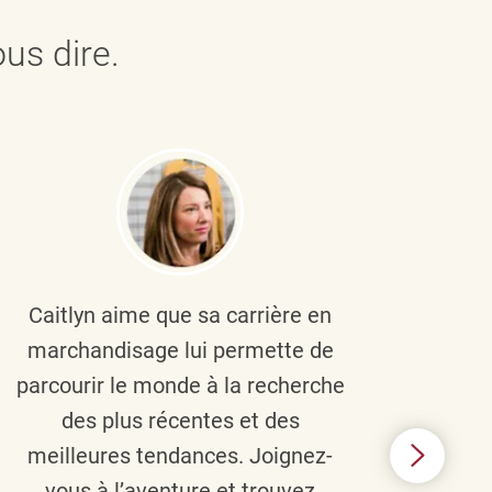
us dire.
Caitlyn aime que sa carrière en
Brau
marchandisage lui permette de
le
parcourir le monde à la recherche
diver
des plus récentes et des
un 
meilleures tendances. Joignez-
TJX,
vous à l’aventure et trouvez
élé