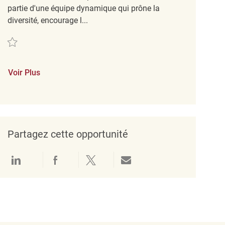
partie d'une équipe dynamique qui prône la
diversité, encourage l...
Sauvegarder Merchandising Associate REQ127897
Voir Plus
Partagez cette opportunité
Partager via LinkedIn
Partager via Facebook
Partager via twitter
Partager par e-mail