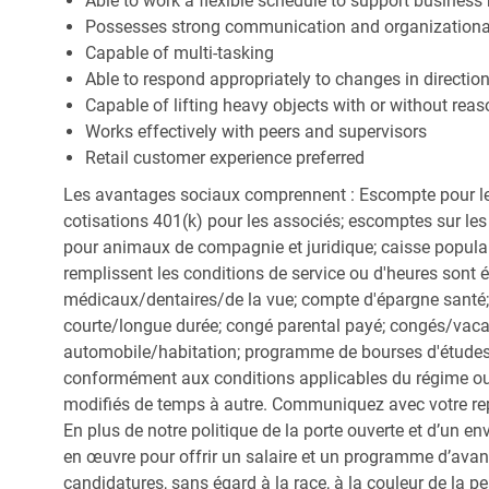
Able to work a flexible schedule to support business
Possesses strong communication and organizational s
Capable of multi-tasking
Able to respond appropriately to changes in directio
Capable of lifting heavy objects with or without r
Works effectively with peers and supervisors
Retail customer experience preferred
Les avantages sociaux comprennent : Escompte pour le
cotisations 401(k) pour les associés; escomptes sur les 
pour animaux de compagnie et juridique; caisse popula
remplissent les conditions de service ou d'heures sont 
médicaux/dentaires/de la vue; compte d'épargne santé; 
courte/longue durée; congé parental payé; congés/vac
automobile/habitation; programme de bourses d'études;
conformément aux conditions applicables du régime ou d
modifiés de temps à autre. Communiquez avec votre re
En plus de notre politique de la porte ouverte et d’un e
en œuvre pour offrir un salaire et un programme d’avan
candidatures, sans égard à la race, à la couleur de la peau