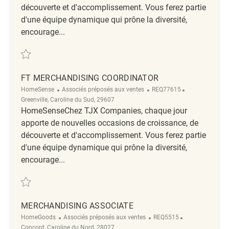
découverte et d'accomplissement. Vous ferez partie
d'une équipe dynamique qui prône la diversité,
encourage...
Sauvegarder FT Merchandising Coordinator REQ62269
FT MERCHANDISING COORDINATOR
Catégorie
ReqId
Emplacement
HomeSense
Associés préposés aux ventes
REQ77615
Greenville, Caroline du Sud, 29607
HomeSenseChez TJX Companies, chaque jour
apporte de nouvelles occasions de croissance, de
découverte et d'accomplissement. Vous ferez partie
d'une équipe dynamique qui prône la diversité,
encourage...
Sauvegarder FT Merchandising Coordinator REQ77615
MERCHANDISING ASSOCIATE
Catégorie
ReqId
Emplacement
HomeGoods
Associés préposés aux ventes
REQ5515
Concord, Caroline du Nord, 28027