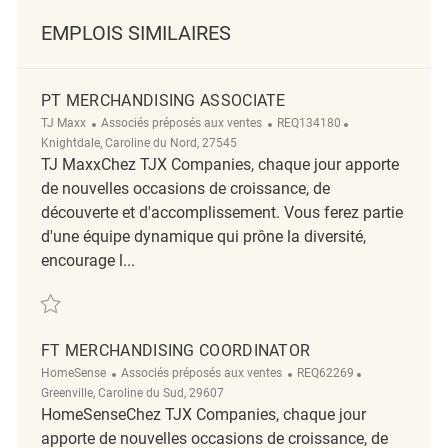
EMPLOIS SIMILAIRES
PT MERCHANDISING ASSOCIATE
Catégorie
ReqId
Emplacement
TJ Maxx
Associés préposés aux ventes
REQ134180
Knightdale, Caroline du Nord, 27545
TJ MaxxChez TJX Companies, chaque jour apporte
de nouvelles occasions de croissance, de
découverte et d'accomplissement. Vous ferez partie
d'une équipe dynamique qui prône la diversité,
encourage l...
Sauvegarder PT Merchandising Associate REQ134180
FT MERCHANDISING COORDINATOR
Catégorie
ReqId
Emplacement
HomeSense
Associés préposés aux ventes
REQ62269
Greenville, Caroline du Sud, 29607
HomeSenseChez TJX Companies, chaque jour
apporte de nouvelles occasions de croissance, de