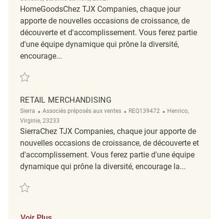
HomeGoodsChez TJX Companies, chaque jour
apporte de nouvelles occasions de croissance, de
découverte et d'accomplissement. Vous ferez partie
d'une équipe dynamique qui prône la diversité,
encourage...
Sauvegarder merchandising associate REQ5515
RETAIL MERCHANDISING
Catégorie
ReqId
Emplacement
Sierra
Associés préposés aux ventes
REQ139472
Henrico,
Virginie, 23233
SierraChez TJX Companies, chaque jour apporte de
nouvelles occasions de croissance, de découverte et
d'accomplissement. Vous ferez partie d'une équipe
dynamique qui prône la diversité, encourage la...
Sauvegarder Retail Merchandising REQ139472
Voir Plus