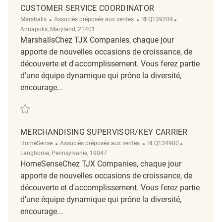
CUSTOMER SERVICE COORDINATOR
Catégorie
ReqId
Emplacement
Marshalls
Associés préposés aux ventes
REQ139209
Annapolis, Maryland, 21401
MarshallsChez TJX Companies, chaque jour
apporte de nouvelles occasions de croissance, de
découverte et d'accomplissement. Vous ferez partie
d'une équipe dynamique qui prône la diversité,
encourage...
Sauvegarder Customer Service Coordinator REQ139209
MERCHANDISING SUPERVISOR/KEY CARRIER
Catégorie
ReqId
Emplacement
HomeSense
Associés préposés aux ventes
REQ134980
Langhorne, Pennsylvanie, 19047
HomeSenseChez TJX Companies, chaque jour
apporte de nouvelles occasions de croissance, de
découverte et d'accomplissement. Vous ferez partie
d'une équipe dynamique qui prône la diversité,
encourage...