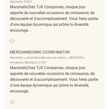
Maryland, 21601
MarshallsChez TJX Companies, chaque jour
apporte de nouvelles occasions de croissance, de
découverte et d'accomplissement. Vous ferez partie
d'une équipe dynamique qui prône la diversité,
encourage...
Sauvegarder Full Time Merchandise Coordinator (Leadership Experien
MERCHANDISING COORDINATOR
Catégorie
ReqId
Emplacement
Marshalls
Associés préposés aux ventes
REQ99493
Annapolis, Maryland, 21401
MarshallsChez TJX Companies, chaque jour
apporte de nouvelles occasions de croissance, de
découverte et d'accomplissement. Vous ferez partie
d'une équipe dynamique qui prône la diversité,
encourage...
Sauvegarder Merchandising Coordinator REQ99493