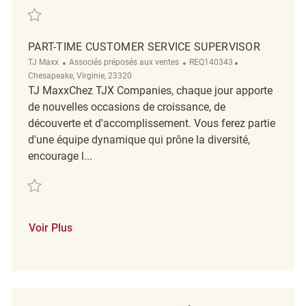
Sauvegarder Merchandising Supervisor/Key Carrier REQ134980
PART-TIME CUSTOMER SERVICE SUPERVISOR
Catégorie
ReqId
Emplacement
TJ Maxx
Associés préposés aux ventes
REQ140343
Chesapeake, Virginie, 23320
TJ MaxxChez TJX Companies, chaque jour apporte
de nouvelles occasions de croissance, de
découverte et d'accomplissement. Vous ferez partie
d'une équipe dynamique qui prône la diversité,
encourage l...
Sauvegarder Part-Time Customer Service Supervisor REQ140343
Voir Plus