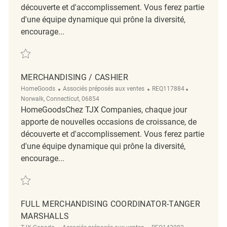
découverte et d'accomplissement. Vous ferez partie
d'une équipe dynamique qui prône la diversité,
encourage...
Sauvegarder Merchandising Associate REQ142314
MERCHANDISING / CASHIER
Catégorie
ReqId
Emplacemen
HomeGoods
Associés préposés aux ventes
REQ117884
Norwalk, Connecticut, 06854
HomeGoodsChez TJX Companies, chaque jour
apporte de nouvelles occasions de croissance, de
découverte et d'accomplissement. Vous ferez partie
d'une équipe dynamique qui prône la diversité,
encourage...
Sauvegarder merchandising / Cashier REQ117884
FULL MERCHANDISING COORDINATOR-TANGER
MARSHALLS
Catégorie
ReqId
Emplacemen