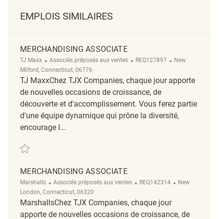
EMPLOIS SIMILAIRES
MERCHANDISING ASSOCIATE
Catégorie
ReqId
Emplacement
TJ Maxx
Associés préposés aux ventes
REQ127897
New
Milford, Connecticut, 06776
TJ MaxxChez TJX Companies, chaque jour apporte
de nouvelles occasions de croissance, de
découverte et d'accomplissement. Vous ferez partie
d'une équipe dynamique qui prône la diversité,
encourage l...
Sauvegarder Merchandising Associate REQ127897
MERCHANDISING ASSOCIATE
Catégorie
ReqId
Emplacement
Marshalls
Associés préposés aux ventes
REQ142314
New
London, Connecticut, 06320
MarshallsChez TJX Companies, chaque jour
apporte de nouvelles occasions de croissance, de