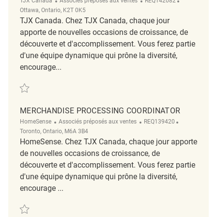
TJX Canada
Associés préposés aux ventes
REQ142082
Ottawa, Ontario, K2T 0K5
TJX Canada. Chez TJX Canada, chaque jour
apporte de nouvelles occasions de croissance, de
découverte et d'accomplissement. Vous ferez partie
d'une équipe dynamique qui prône la diversité,
encourage...
Sauvegarder full merchandising coordinator-Tanger Marshalls REQ142
MERCHANDISE PROCESSING COORDINATOR
Catégorie
ReqId
Emplacement
HomeSense
Associés préposés aux ventes
REQ139420
Toronto, Ontario, M6A 3B4
HomeSense. Chez TJX Canada, chaque jour apporte
de nouvelles occasions de croissance, de
découverte et d'accomplissement. Vous ferez partie
d'une équipe dynamique qui prône la diversité,
encourage ...
Sauvegarder Merchandise Processing Coordinator REQ139420