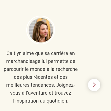
Caitlyn aime que sa carrière en
Brau
marchandisage lui permette de
le
parcourir le monde à la recherche
diver
des plus récentes et des
un 
meilleures tendances. Joignez-
TJX,
vous à l’aventure et trouvez
élé
l’inspiration au quotidien.
C’e
nou