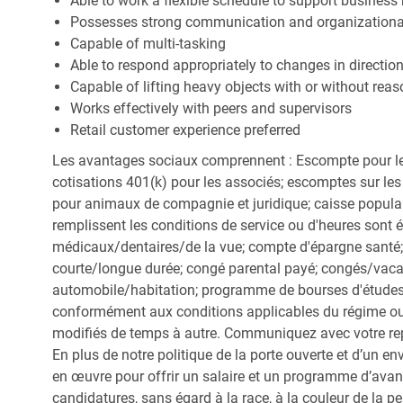
Able to work a flexible schedule to support business
Possesses strong communication and organizational s
Capable of multi-tasking
Able to respond appropriately to changes in directio
Capable of lifting heavy objects with or without r
Works effectively with peers and supervisors
Retail customer experience preferred
Les avantages sociaux comprennent : Escompte pour le
cotisations 401(k) pour les associés; escomptes sur les 
pour animaux de compagnie et juridique; caisse popula
remplissent les conditions de service ou d'heures sont 
médicaux/dentaires/de la vue; compte d'épargne santé; 
courte/longue durée; congé parental payé; congés/vac
automobile/habitation; programme de bourses d'études;
conformément aux conditions applicables du régime ou d
modifiés de temps à autre. Communiquez avec votre re
En plus de notre politique de la porte ouverte et d’un e
en œuvre pour offrir un salaire et un programme d’avan
candidatures, sans égard à la race, à la couleur de la peau