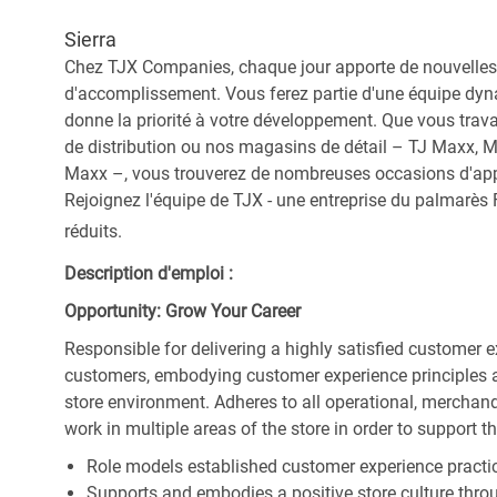
Sierra
Chez TJX Companies, chaque jour apporte de nouvelles 
d'accomplissement. Vous ferez partie d'une équipe dyna
donne la priorité à votre développement. Que vous trav
de distribution ou nos magasins de détail – TJ Maxx, 
Maxx –, vous trouverez de nombreuses occasions d'appre
Rejoignez l'équipe de TJX - une entreprise du palmarès F
réduits.
Description d'emploi :
Opportunity: Grow Your Career
Responsible for delivering a highly satisfied customer 
customers, embodying customer experience principles 
store environment. Adheres to all operational, merchand
work in multiple areas of the store in order to support t
Role models established customer experience practic
Supports and embodies a positive store culture throu