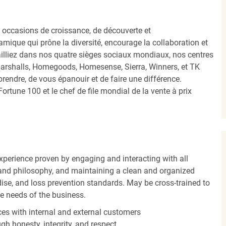
occasions de croissance, de découverte et
mique qui prône la diversité, encourage la collaboration et
ailliez dans nos quatre sièges sociaux mondiaux, nos centres
Marshalls, Homegoods, Homesense, Sierra, Winners, et TK
ndre, de vous épanouir et de faire une différence.
ortune 100 et le chef de file mondial de la vente à prix
experience proven by engaging and interacting with all
and philosophy, and maintaining a clean and organized
ise, and loss prevention standards. May be cross-trained to
he needs of the business.
es with internal and external customers
gh honesty, integrity, and respect