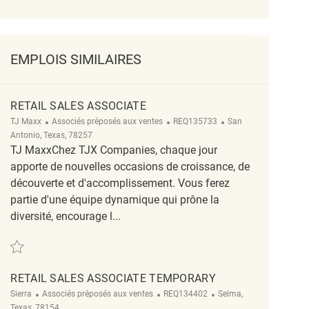
EMPLOIS SIMILAIRES
RETAIL SALES ASSOCIATE
Catégorie
ReqId
Emplacement
TJ Maxx
Associés préposés aux ventes
REQ135733
San
Antonio, Texas, 78257
TJ MaxxChez TJX Companies, chaque jour
apporte de nouvelles occasions de croissance, de
découverte et d'accomplissement. Vous ferez
partie d'une équipe dynamique qui prône la
diversité, encourage l...
Sauvegarder Retail Sales Associate REQ135733
RETAIL SALES ASSOCIATE TEMPORARY
Catégorie
ReqId
Emplacement
Sierra
Associés préposés aux ventes
REQ134402
Selma,
Texas, 78154