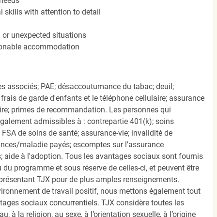
 needs
kills with attention to detail
n or unexpected situations
easonable accommodation
s associés; PAE; désaccoutumance du tabac; deuil;
frais de garde d'enfants et le téléphone cellulaire; assurance
ire; primes de recommandation. Les personnes qui
également admissibles à : contrepartie 401(k); soins
FSA de soins de santé; assurance-vie; invalidité de
ances/maladie payés; escomptes sur l'assurance
 aide à l'adoption. Tous les avantages sociaux sont fournis
u programme et sous réserve de celles-ci, et peuvent être
présentant TJX pour de plus amples renseignements.
nvironnement de travail positif, nous mettons également tout
tages sociaux concurrentiels. TJX considère toutes les
, à la religion, au sexe, à l’orientation sexuelle, à l’origine