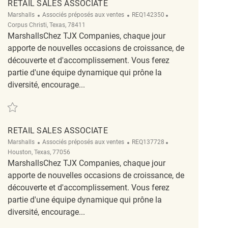
RETAIL SALES ASSOCIATE
Catégorie
ReqId
Emplacement
Marshalls
Associés préposés aux ventes
REQ142350
Corpus Christi, Texas, 78411
MarshallsChez TJX Companies, chaque jour
apporte de nouvelles occasions de croissance, de
découverte et d'accomplissement. Vous ferez
partie d'une équipe dynamique qui prône la
diversité, encourage...
Sauvegarder Retail Sales Associate REQ142350
RETAIL SALES ASSOCIATE
Catégorie
ReqId
Emplacement
Marshalls
Associés préposés aux ventes
REQ137728
Houston, Texas, 77056
MarshallsChez TJX Companies, chaque jour
apporte de nouvelles occasions de croissance, de
découverte et d'accomplissement. Vous ferez
partie d'une équipe dynamique qui prône la
diversité, encourage...