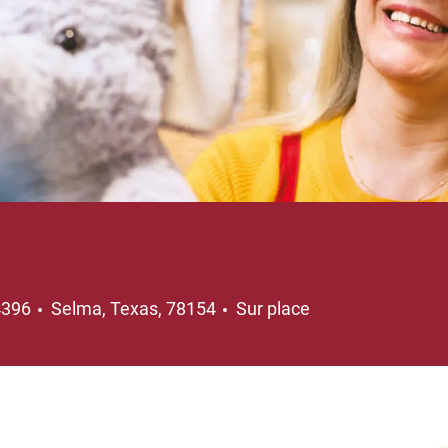
Emplacement
4396
Selma, Texas, 78154
Sur place