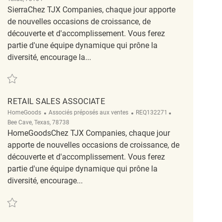
SierraChez TJX Companies, chaque jour apporte
de nouvelles occasions de croissance, de
découverte et d'accomplissement. Vous ferez
partie d'une équipe dynamique qui prône la
diversité, encourage la...
Sauvegarder Retail Sales Associate Temporary REQ134402
RETAIL SALES ASSOCIATE
Catégorie
ReqId
Emplacement
HomeGoods
Associés préposés aux ventes
REQ132271
Bee Cave, Texas, 78738
HomeGoodsChez TJX Companies, chaque jour
apporte de nouvelles occasions de croissance, de
découverte et d'accomplissement. Vous ferez
partie d'une équipe dynamique qui prône la
diversité, encourage...
Sauvegarder Retail Sales Associate REQ132271