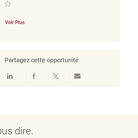
Sauvegarder Retail Sales Associate REQ137728
Voir Plus
Partagez cette opportunité
Partager via LinkedIn
Partager via Facebook
Partager via twitter
Partager par e-mail
us dire.