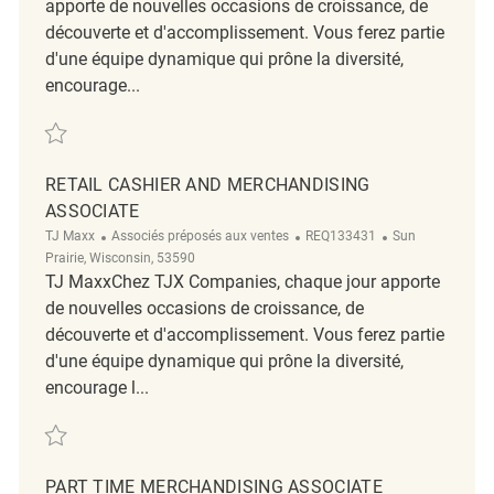
apporte de nouvelles occasions de croissance, de
découverte et d'accomplissement. Vous ferez partie
d'une équipe dynamique qui prône la diversité,
encourage...
Sauvegarder merchandising sales associate REQ118789
RETAIL CASHIER AND MERCHANDISING
ASSOCIATE
Catégorie
ReqId
Emplacement
TJ Maxx
Associés préposés aux ventes
REQ133431
Sun
Prairie, Wisconsin, 53590
TJ MaxxChez TJX Companies, chaque jour apporte
de nouvelles occasions de croissance, de
découverte et d'accomplissement. Vous ferez partie
d'une équipe dynamique qui prône la diversité,
encourage l...
Sauvegarder Retail Cashier and Merchandising Associate REQ133431
PART TIME MERCHANDISING ASSOCIATE