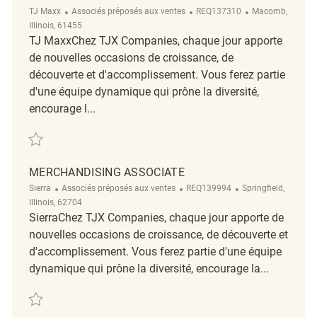
Catégorie
ReqId
Emplacement
TJ Maxx
Associés préposés aux ventes
REQ137310
Macomb,
Illinois, 61455
TJ MaxxChez TJX Companies, chaque jour apporte
de nouvelles occasions de croissance, de
découverte et d'accomplissement. Vous ferez partie
d'une équipe dynamique qui prône la diversité,
encourage l...
Sauvegarder Part Time Merchandising Associate REQ137310
MERCHANDISING ASSOCIATE
Catégorie
ReqId
Emplacement
Sierra
Associés préposés aux ventes
REQ139994
Springfield,
Illinois, 62704
SierraChez TJX Companies, chaque jour apporte de
nouvelles occasions de croissance, de découverte et
d'accomplissement. Vous ferez partie d'une équipe
dynamique qui prône la diversité, encourage la...
Sauvegarder Merchandising Associate REQ139994