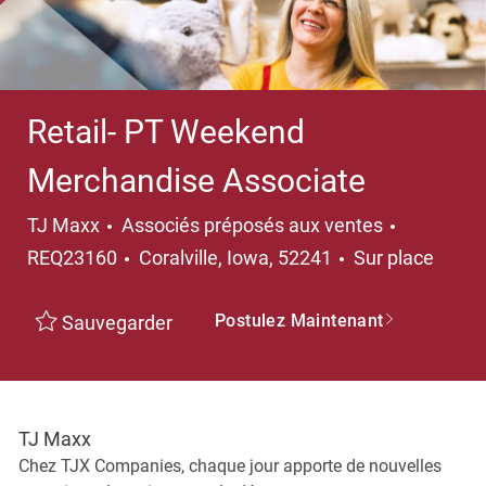
Retail- PT Weekend
Merchandise Associate
Catégorie
TJ Maxx
Associés préposés aux ventes
Emplacement
REQ23160
Coralville, Iowa, 52241
Sur place
Postulez Maintenant
Sauvegarder
TJ Maxx
Chez TJX Companies, chaque jour apporte de nouvelles