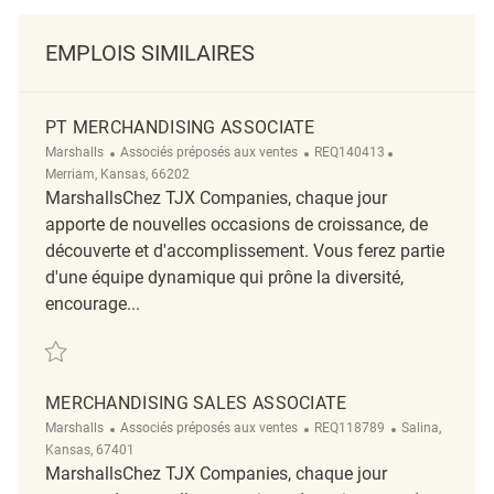
EMPLOIS SIMILAIRES
PT MERCHANDISING ASSOCIATE
Catégorie
ReqId
Emplacement
Marshalls
Associés préposés aux ventes
REQ140413
Merriam, Kansas, 66202
MarshallsChez TJX Companies, chaque jour
apporte de nouvelles occasions de croissance, de
découverte et d'accomplissement. Vous ferez partie
d'une équipe dynamique qui prône la diversité,
encourage...
Sauvegarder PT Merchandising Associate REQ140413
MERCHANDISING SALES ASSOCIATE
Catégorie
ReqId
Emplacement
Marshalls
Associés préposés aux ventes
REQ118789
Salina,
Kansas, 67401
MarshallsChez TJX Companies, chaque jour