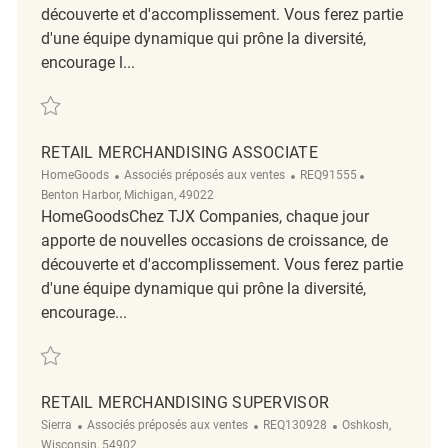
découverte et d'accomplissement. Vous ferez partie
d'une équipe dynamique qui prône la diversité,
encourage l...
Sauvegarder Merchandising Associate REQ143385
RETAIL MERCHANDISING ASSOCIATE
Catégorie
ReqId
Emplacement
HomeGoods
Associés préposés aux ventes
REQ91555
Benton Harbor, Michigan, 49022
HomeGoodsChez TJX Companies, chaque jour
apporte de nouvelles occasions de croissance, de
découverte et d'accomplissement. Vous ferez partie
d'une équipe dynamique qui prône la diversité,
encourage...
Sauvegarder Retail Merchandising Associate REQ91555
RETAIL MERCHANDISING SUPERVISOR
Catégorie
ReqId
Emplacement
Sierra
Associés préposés aux ventes
REQ130928
Oshkosh,
Wisconsin, 54902