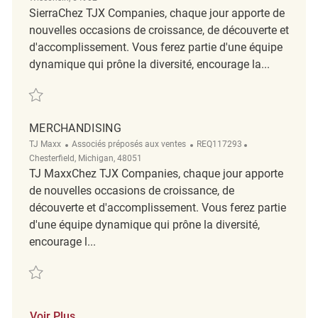
SierraChez TJX Companies, chaque jour apporte de
nouvelles occasions de croissance, de découverte et
d'accomplissement. Vous ferez partie d'une équipe
dynamique qui prône la diversité, encourage la...
Sauvegarder Retail Merchandising Supervisor REQ130928
MERCHANDISING
Catégorie
ReqId
Emplacement
TJ Maxx
Associés préposés aux ventes
REQ117293
Chesterfield, Michigan, 48051
TJ MaxxChez TJX Companies, chaque jour apporte
de nouvelles occasions de croissance, de
découverte et d'accomplissement. Vous ferez partie
d'une équipe dynamique qui prône la diversité,
encourage l...
Sauvegarder Merchandising REQ117293
Voir Plus