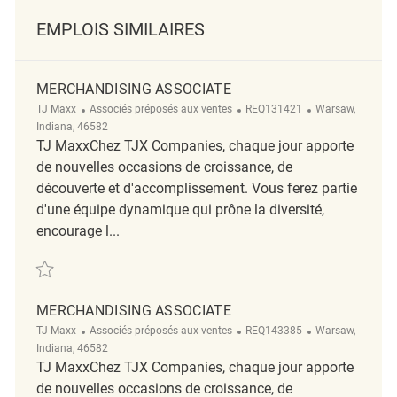
EMPLOIS SIMILAIRES
MERCHANDISING ASSOCIATE
Catégorie
ReqId
Emplacement
TJ Maxx
Associés préposés aux ventes
REQ131421
Warsaw,
Indiana, 46582
TJ MaxxChez TJX Companies, chaque jour apporte
de nouvelles occasions de croissance, de
découverte et d'accomplissement. Vous ferez partie
d'une équipe dynamique qui prône la diversité,
encourage l...
Sauvegarder Merchandising Associate REQ131421
MERCHANDISING ASSOCIATE
Catégorie
ReqId
Emplacement
TJ Maxx
Associés préposés aux ventes
REQ143385
Warsaw,
Indiana, 46582
TJ MaxxChez TJX Companies, chaque jour apporte
de nouvelles occasions de croissance, de