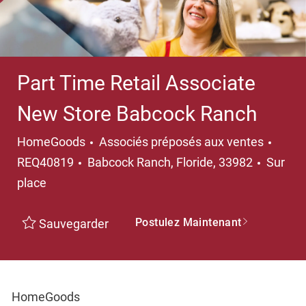
Part Time Retail Associate
New Store Babcock Ranch
Catégorie
HomeGoods
Associés préposés aux ventes
Emplacement
REQ40819
Babcock Ranch, Floride, 33982
Sur
place
Postulez Maintenant
Sauvegarder
HomeGoods