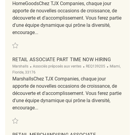
HomeGoodsChez TJX Companies, chaque jour
apporte de nouvelles occasions de croissance, de
découverte et d'accomplissement. Vous ferez partie
d'une équipe dynamique qui prône la diversité,
encourage...
Sauvegarder Retail Associate Part Time Now Hiring REQ108994
RETAIL ASSOCIATE PART TIME NOW HIRING
Catégorie
ReqId
Emplacement
Marshalls
Associés préposés aux ventes
REQ139205
Miami,
Floride, 33176
MarshallsChez TJX Companies, chaque jour
apporte de nouvelles occasions de croissance, de
découverte et d'accomplissement. Vous ferez partie
d'une équipe dynamique qui prône la diversité,
encourage...
Sauvegarder Retail Associate Part Time Now Hiring REQ139205
RETAIL MERCHANDISING ASSOCIATE