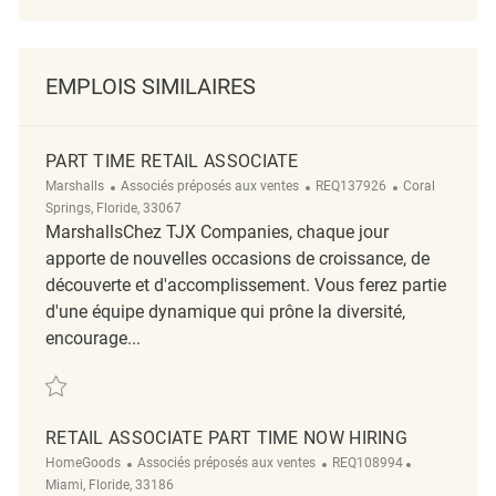
EMPLOIS SIMILAIRES
PART TIME RETAIL ASSOCIATE
Catégorie
ReqId
Emplacement
Marshalls
Associés préposés aux ventes
REQ137926
Coral
Springs, Floride, 33067
MarshallsChez TJX Companies, chaque jour
apporte de nouvelles occasions de croissance, de
découverte et d'accomplissement. Vous ferez partie
d'une équipe dynamique qui prône la diversité,
encourage...
Sauvegarder Part Time Retail Associate REQ137926
RETAIL ASSOCIATE PART TIME NOW HIRING
Catégorie
ReqId
Emplacemen
HomeGoods
Associés préposés aux ventes
REQ108994
Miami, Floride, 33186