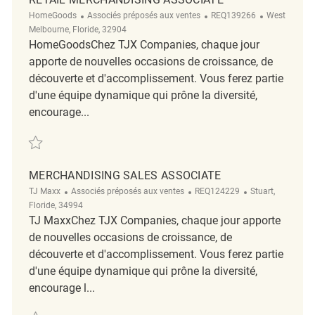
Catégorie
ReqId
Emplacemen
HomeGoods
Associés préposés aux ventes
REQ139266
West
Melbourne, Floride, 32904
HomeGoodsChez TJX Companies, chaque jour
apporte de nouvelles occasions de croissance, de
découverte et d'accomplissement. Vous ferez partie
d'une équipe dynamique qui prône la diversité,
encourage...
Sauvegarder Retail Merchandising Associate REQ139266
MERCHANDISING SALES ASSOCIATE
Catégorie
ReqId
Emplacement
TJ Maxx
Associés préposés aux ventes
REQ124229
Stuart,
Floride, 34994
TJ MaxxChez TJX Companies, chaque jour apporte
de nouvelles occasions de croissance, de
découverte et d'accomplissement. Vous ferez partie
d'une équipe dynamique qui prône la diversité,
encourage l...
Sauvegarder Merchandising Sales Associate REQ124229