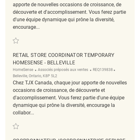
apporte de nouvelles occasions de croissance, de
découverte et d'accomplissement. Vous ferez partie
d'une équipe dynamique qui prône la diversité,
encourage...
Sauvegarder full merchandising coordinator-Tanger Marshalls REQ142
RETAIL STORE COORDINATOR TEMPORARY
HOMESENSE - BELLEVILLE
Catégorie
ReqId
Emplacement
HomeSense
Associés préposés aux ventes
REQ139838
Belleville, Ontario, K8P 5L2
Chez TJX Canada, chaque jour apporte de nouvelles
occasions de croissance, de découverte et
d'accomplissement. Vous ferez partie d'une équipe
dynamique qui prône la diversité, encourage la
collabor...
Sauvegarder Retail Store Coordinator Temporary HomeSense - Bellevil