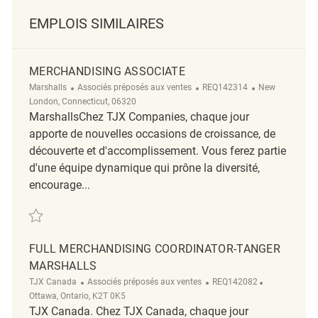
EMPLOIS SIMILAIRES
MERCHANDISING ASSOCIATE
Catégorie
ReqId
Emplacement
Marshalls
Associés préposés aux ventes
REQ142314
New
London, Connecticut, 06320
MarshallsChez TJX Companies, chaque jour
apporte de nouvelles occasions de croissance, de
découverte et d'accomplissement. Vous ferez partie
d'une équipe dynamique qui prône la diversité,
encourage...
Sauvegarder Merchandising Associate REQ142314
FULL MERCHANDISING COORDINATOR-TANGER
MARSHALLS
Catégorie
ReqId
Emplacemen
TJX Canada
Associés préposés aux ventes
REQ142082
Ottawa, Ontario, K2T 0K5
TJX Canada. Chez TJX Canada, chaque jour