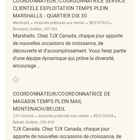
COORDONNATEUR /COORDONNATRICE SERVICE
CLIENTELE EXPLOITATION TEMPS PLEIN
MARSHALLS - QUARTIER DIX 30
Catégorie
ReqId
Emplacement
Marshalls
Associés préposés aux ventes
REQ107832
Brossard, Québec, J4Y 0E6
Marshalls. Chez TJX Canada, chaque jour apporte
de nouvelles occasions de croissance, de
découverte et d'accomplissement. Vous ferez partie
d'une équipe dynamique qui prône la diversité,
encourage ...
Sauvegarder Coordonnateur /Coordonnatrice Service Clientele Exploitat
COORDONNATEUR/COORDONNATRICE DE
MAGASIN TEMPS PLEIN MAIL
MONTENACH/BELOEIL
Catégorie
ReqId
Emplacemen
TJX Canada
Associés préposés aux ventes
REQ136354
Beloeil, Québec, J3G 4H9
TJX Canada. Chez TJX Canada, chaque jour
apporte de nouvelles occasions de croissance, de