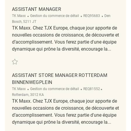
ASSISTANT MANAGER
Catégorie
ReqId
Emplacement
TK Maxx
Gestion du commerce de détail
REQ95683
Den
Bosch, 5211 JT
TK Maxx. Chez TJX Europe, chaque jour apporte de
nouvelles occasions de croissance, de découverte et
d’accomplissement. Vous ferez partie d'une équipe
dynamique qui prône la diversité, encourage la...
Sauvegarder Assistant Manager REQ95683
ASSISTANT STORE MANAGER ROTTERDAM
BINNENWEGPLEIN
Catégorie
ReqId
Emplacement
TK Maxx
Gestion du commerce de détail
REQ81552
Rotterdam, 3012 KA
TK Maxx. Chez TJX Europe, chaque jour apporte de
nouvelles occasions de croissance, de découverte et
d’accomplissement. Vous ferez partie d'une équipe
dynamique qui prône la diversité, encourage la...