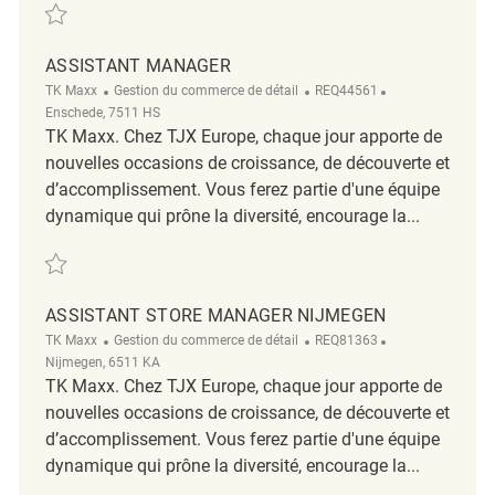
Sauvegarder Assistant Store Manager Rotterdam Binnenwegplein REQ
ASSISTANT MANAGER
Catégorie
ReqId
Emplacement
TK Maxx
Gestion du commerce de détail
REQ44561
Enschede, 7511 HS
TK Maxx. Chez TJX Europe, chaque jour apporte de
nouvelles occasions de croissance, de découverte et
d’accomplissement. Vous ferez partie d'une équipe
dynamique qui prône la diversité, encourage la...
Sauvegarder Assistant Manager REQ44561
ASSISTANT STORE MANAGER NIJMEGEN
Catégorie
ReqId
Emplacement
TK Maxx
Gestion du commerce de détail
REQ81363
Nijmegen, 6511 KA
TK Maxx. Chez TJX Europe, chaque jour apporte de
nouvelles occasions de croissance, de découverte et
d’accomplissement. Vous ferez partie d'une équipe
dynamique qui prône la diversité, encourage la...