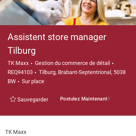
Assistent store manager
Tilburg
Catégorie
TK Maxx
Gestion du commerce de détail
Emplacement
REQ94103
Tilburg, Brabant-Septentrional, 5038
BW
Sur place
Postulez Maintenant
Sauvegarder
TK Maxx