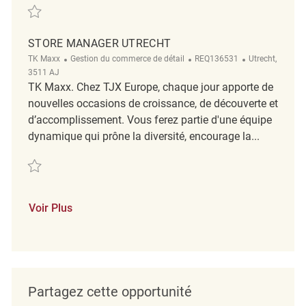
Sauvegarder Assistant Store Manager NIjmegen REQ81363
STORE MANAGER UTRECHT
Catégorie
ReqId
Emplacement
TK Maxx
Gestion du commerce de détail
REQ136531
Utrecht,
3511 AJ
TK Maxx. Chez TJX Europe, chaque jour apporte de
nouvelles occasions de croissance, de découverte et
d’accomplissement. Vous ferez partie d'une équipe
dynamique qui prône la diversité, encourage la...
Sauvegarder Store Manager Utrecht REQ136531
Voir Plus
Partagez cette opportunité