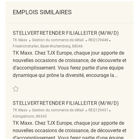
EMPLOIS SIMILAIRES
STELLVERTRETENDER FILIALLEITER (M/W/D)
Catégorie
ReqId
Emplacement
TK Maxx
Gestion du commerce de détail
REQ129448
Friedrichshafen, Bade-Wurtemberg, 88046
TK Maxx. Chez TJX Europe, chaque jour apporte de
nouvelles occasions de croissance, de découverte et
d’accomplissement. Vous ferez partie d'une équipe
dynamique qui prône la diversité, encourage la...
Sauvegarder Stellvertretender Filialleiter (m/w/d) REQ129448
STELLVERTRETENDER FILIALLEITER (M/W/D)
Catégorie
ReqId
Emplacement
TK Maxx
Gestion du commerce de détail
REQ129431
Königsbrunn, 86343
TK Maxx. Chez TJX Europe, chaque jour apporte de
nouvelles occasions de croissance, de découverte et
d’accomplissement. Vous ferez partie d'une équipe