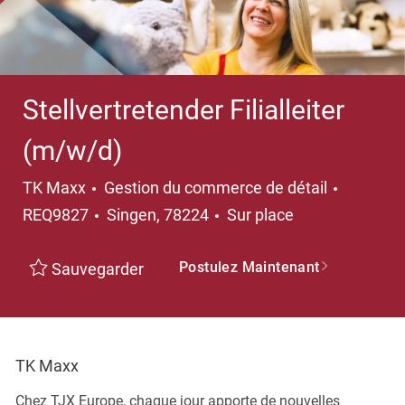
Stellvertretender Filialleiter
(m/w/d)
Catégorie
TK Maxx
Gestion du commerce de détail
Emplacement
REQ9827
Singen, 78224
Sur place
Postulez Maintenant
Sauvegarder
TK Maxx
Chez TJX Europe, chaque jour apporte de nouvelles