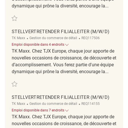
dynamique qui prône la diversité, encourage la...
Sauvegarder Stellvertretender Filialleiter (m/w/d) REQ129431
STELLVERTRETENDER FILIALLEITER (M/W/D)
Catégorie
ReqId
TK Maxx
Gestion du commerce de détail
REQ117506
Emploi disponible dans 4 endroits
TK Maxx. Chez TJX Europe, chaque jour apporte de
nouvelles occasions de croissance, de découverte et
d’accomplissement. Vous ferez partie d'une équipe
dynamique qui prône la diversité, encourage la...
Sauvegarder Stellvertretender Filialleiter (m/w/d) REQ117506
STELLVERTRETENDER FILIALLEITER (M/W/D)
Catégorie
ReqId
TK Maxx
Gestion du commerce de détail
REQ114155
Emploi disponible dans 7 endroits
TK Maxx. Chez TJX Europe, chaque jour apporte de
nouvelles occasions de croissance, de découverte et