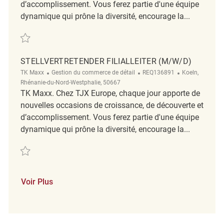
d’accomplissement. Vous ferez partie d'une équipe
dynamique qui prône la diversité, encourage la...
Sauvegarder Stellvertretender Filialleiter (m/w/d) REQ114155
STELLVERTRETENDER FILIALLEITER (M/W/D)
Catégorie
ReqId
Emplacement
TK Maxx
Gestion du commerce de détail
REQ136891
Koeln,
Rhénanie-du-Nord-Westphalie, 50667
TK Maxx. Chez TJX Europe, chaque jour apporte de
nouvelles occasions de croissance, de découverte et
d’accomplissement. Vous ferez partie d'une équipe
dynamique qui prône la diversité, encourage la...
Sauvegarder Stellvertretender Filialleiter (m/w/d) REQ136891
Voir Plus