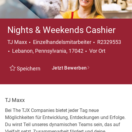
Nights & Weekends Cashier
Kategorie
TJ Maxx
Einzelhandelsmitarbeiter
R2329553
Ort
Lebanon, Pennsylvania, 17042
Vor Ort
Jetzt Bewerben
Speichern
TJ Maxx
Bei The TJX Companies bietet jeder Tag neue
Möglichkeiten für Entwicklung, Entdeckungen und Erfolge.
Du wirst Teil unseres dynamischen Teams sein, das auf
Vielfalt setzt, Zusammenarbeit fördert und deine