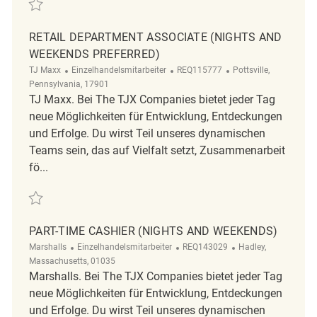
Retten Nights and Weekends Associates REQ108788
RETAIL DEPARTMENT ASSOCIATE (NIGHTS AND
WEEKENDS PREFERRED)
Kategorie
ReqId
Ort
TJ Maxx
Einzelhandelsmitarbeiter
REQ115777
Pottsville,
Pennsylvania, 17901
TJ Maxx. Bei The TJX Companies bietet jeder Tag
neue Möglichkeiten für Entwicklung, Entdeckungen
und Erfolge. Du wirst Teil unseres dynamischen
Teams sein, das auf Vielfalt setzt, Zusammenarbeit
fö...
Retten Retail Department Associate (Nights and Weekends Preferred) 
PART-TIME CASHIER (NIGHTS AND WEEKENDS)
Kategorie
ReqId
Ort
Marshalls
Einzelhandelsmitarbeiter
REQ143029
Hadley,
Massachusetts, 01035
Marshalls. Bei The TJX Companies bietet jeder Tag
neue Möglichkeiten für Entwicklung, Entdeckungen
und Erfolge. Du wirst Teil unseres dynamischen