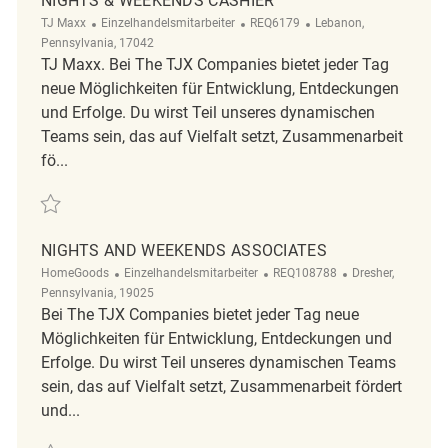
NIGHTS & WEEKENDS CASHIER
Kategorie
ReqId
Ort
TJ Maxx
Einzelhandelsmitarbeiter
REQ6179
Lebanon,
Pennsylvania, 17042
TJ Maxx. Bei The TJX Companies bietet jeder Tag
neue Möglichkeiten für Entwicklung, Entdeckungen
und Erfolge. Du wirst Teil unseres dynamischen
Teams sein, das auf Vielfalt setzt, Zusammenarbeit
fö...
Retten Nights & Weekends Cashier REQ6179
NIGHTS AND WEEKENDS ASSOCIATES
Kategorie
ReqId
Ort
HomeGoods
Einzelhandelsmitarbeiter
REQ108788
Dresher,
Pennsylvania, 19025
Bei The TJX Companies bietet jeder Tag neue
Möglichkeiten für Entwicklung, Entdeckungen und
Erfolge. Du wirst Teil unseres dynamischen Teams
sein, das auf Vielfalt setzt, Zusammenarbeit fördert
und...