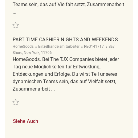
Teams sein, das auf Vielfalt setzt, Zusammenarbeit
...
Retten Part-time Cashier (Nights and Weekends) REQ143029
PART TIME CASHIER NIGHTS AND WEEKENDS
Kategorie
ReqId
Ort
HomeGoods
Einzelhandelsmitarbeiter
REQ141717
Bay
Shore, New York, 11706
HomeGoods. Bei The TJX Companies bietet jeder
Tag neue Möglichkeiten für Entwicklung,
Entdeckungen und Erfolge. Du wirst Teil unseres
dynamischen Teams sein, das auf Vielfalt setzt,
Zusammenarbeit ...
Retten part time cashier nights and weekends REQ141717
Siehe Auch