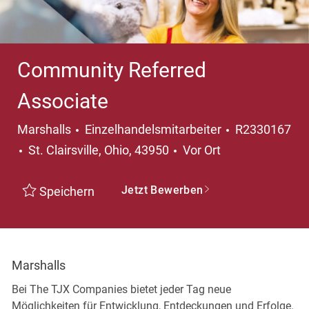
Community Referred
Associate
Kategorie
Marshalls
Einzelhandelsmitarbeiter
R2330167
Ort
St. Clairsville, Ohio, 43950
Vor Ort
Jetzt Bewerben
Speichern
Marshalls
Bei The TJX Companies bietet jeder Tag neue
Möglichkeiten für Entwicklung, Entdeckungen und Erfolge.