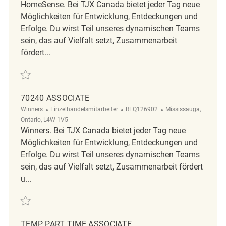
HomeSense. Bei TJX Canada bietet jeder Tag neue
Möglichkeiten für Entwicklung, Entdeckungen und
Erfolge. Du wirst Teil unseres dynamischen Teams
sein, das auf Vielfalt setzt, Zusammenarbeit
fördert...
Retten Associate REQ142115
70240 ASSOCIATE
Kategorie
ReqId
Ort
Winners
Einzelhandelsmitarbeiter
REQ126902
Mississauga,
Ontario, L4W 1V5
Winners. Bei TJX Canada bietet jeder Tag neue
Möglichkeiten für Entwicklung, Entdeckungen und
Erfolge. Du wirst Teil unseres dynamischen Teams
sein, das auf Vielfalt setzt, Zusammenarbeit fördert
u...
Retten 70240 Associate REQ126902
TEMP PART TIME ASSOCIATE