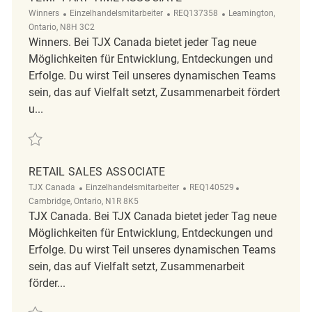
Kategorie
ReqId
Ort
Winners
Einzelhandelsmitarbeiter
REQ137358
Leamington,
Ontario, N8H 3C2
Winners. Bei TJX Canada bietet jeder Tag neue
Möglichkeiten für Entwicklung, Entdeckungen und
Erfolge. Du wirst Teil unseres dynamischen Teams
sein, das auf Vielfalt setzt, Zusammenarbeit fördert
u...
Retten Temp part time Associate REQ137358
RETAIL SALES ASSOCIATE
Kategorie
ReqId
Ort
TJX Canada
Einzelhandelsmitarbeiter
REQ140529
Cambridge, Ontario, N1R 8K5
TJX Canada. Bei TJX Canada bietet jeder Tag neue
Möglichkeiten für Entwicklung, Entdeckungen und
Erfolge. Du wirst Teil unseres dynamischen Teams
sein, das auf Vielfalt setzt, Zusammenarbeit
förder...
Retten Retail Sales Associate REQ140529