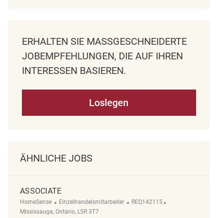
ERHALTEN SIE MASSGESCHNEIDERTE J
OBEMPFEHLUNGEN, DIE AUF IHREN I
NTERESSEN BASIEREN.
Loslegen
ÄHNLICHE JOBS
ASSOCIATE
Kategorie
ReqId
Ort
HomeSense
Einzelhandelsmitarbeiter
REQ142115
Mississauga, Ontario, L5R 3T7