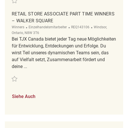
RETAIL STORE ASSOCIATE PART TIME WINNERS
– WALKER SQUARE
Kategorie
ReqId
Ort
Winners
Einzelhandelsmitarbeiter
REQ143106
Windsor,
Ontario, N8W 3T6
Bei TJX Canada bietet jeder Tag neue Möglichkeiten
für Entwicklung, Entdeckungen und Erfolge. Du
wirst Teil unseres dynamischen Teams sein, das
auf Vielfalt setzt, Zusammenarbeit fördert und
deine ...
Retten Retail Store Associate Part Time Winners – Walker square REQ1
Siehe Auch