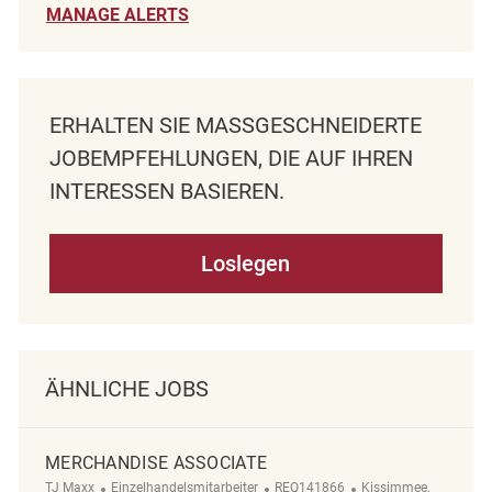
MANAGE ALERTS
ERHALTEN SIE MASSGESCHNEIDERTE J
OBEMPFEHLUNGEN, DIE AUF IHREN I
NTERESSEN BASIEREN.
Loslegen
ÄHNLICHE JOBS
MERCHANDISE ASSOCIATE
Kategorie
ReqId
Ort
TJ Maxx
Einzelhandelsmitarbeiter
REQ141866
Kissimmee,