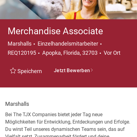
Merchandise Associate
Kategorie
Marshalls
Einzelhandelsmitarbeiter
Ort
REQ120195
Apopka, Florida, 32703
Vor Ort
Jetzt Bewerben
Speichern
Marshalls
Bei The TJX Companies bietet jeder Tag neue
Möglichkeiten für Entwicklung, Entdeckungen und Erfolge.
Du wirst Teil unseres dynamischen Teams sein, das auf
Vielfalt setzt, Zusammenarbeit fördert und deine