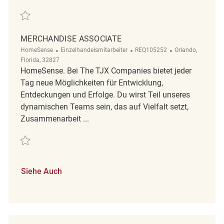
Retten Merchandise Associate REQ137683
MERCHANDISE ASSOCIATE
Kategorie
ReqId
Ort
HomeSense
Einzelhandelsmitarbeiter
REQ105252
Orlando,
Florida, 32827
HomeSense. Bei The TJX Companies bietet jeder
Tag neue Möglichkeiten für Entwicklung,
Entdeckungen und Erfolge. Du wirst Teil unseres
dynamischen Teams sein, das auf Vielfalt setzt,
Zusammenarbeit ...
Retten Merchandise Associate REQ105252
Siehe Auch