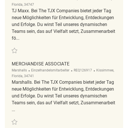
Florida, 34747
TJ Maxx. Bei The TJX Companies bietet jeder Tag
neue Möglichkeiten für Entwicklung, Entdeckungen
und Erfolge. Du wirst Teil unseres dynamischen
Teams sein, das auf Vielfalt setzt, Zusammenarbeit
fö...
Retten Merchandise Associate REQ141866
MERCHANDISE ASSOCIATE
Kategorie
ReqId
Ort
Marshalls
Einzelhandelsmitarbeiter
REQ126917
Kissimmee,
Florida, 34741
Marshalls. Bei The TJX Companies bietet jeder Tag
neue Möglichkeiten für Entwicklung, Entdeckungen
und Erfolge. Du wirst Teil unseres dynamischen
Teams sein, das auf Vielfalt setzt, Zusammenarbeit
...
Retten merchandise associate REQ126917