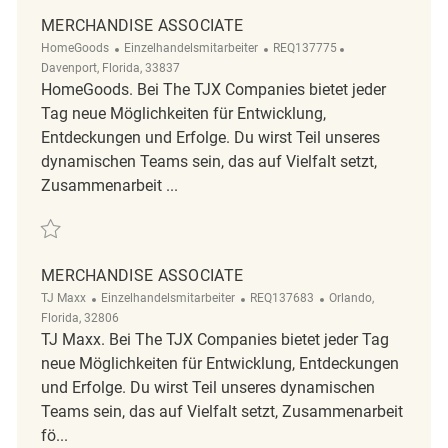
MERCHANDISE ASSOCIATE
Kategorie
ReqId
Ort
HomeGoods
Einzelhandelsmitarbeiter
REQ137775
Davenport, Florida, 33837
HomeGoods. Bei The TJX Companies bietet jeder
Tag neue Möglichkeiten für Entwicklung,
Entdeckungen und Erfolge. Du wirst Teil unseres
dynamischen Teams sein, das auf Vielfalt setzt,
Zusammenarbeit ...
Retten Merchandise Associate REQ137775
MERCHANDISE ASSOCIATE
Kategorie
ReqId
Ort
TJ Maxx
Einzelhandelsmitarbeiter
REQ137683
Orlando,
Florida, 32806
TJ Maxx. Bei The TJX Companies bietet jeder Tag
neue Möglichkeiten für Entwicklung, Entdeckungen
und Erfolge. Du wirst Teil unseres dynamischen
Teams sein, das auf Vielfalt setzt, Zusammenarbeit
fö...