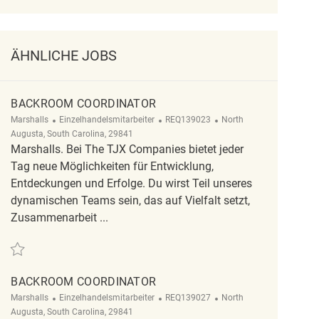
ÄHNLICHE JOBS
BACKROOM COORDINATOR
Kategorie
ReqId
Ort
Marshalls
Einzelhandelsmitarbeiter
REQ139023
North
Augusta, South Carolina, 29841
Marshalls. Bei The TJX Companies bietet jeder
Tag neue Möglichkeiten für Entwicklung,
Entdeckungen und Erfolge. Du wirst Teil unseres
dynamischen Teams sein, das auf Vielfalt setzt,
Zusammenarbeit ...
Retten Backroom Coordinator REQ139023
BACKROOM COORDINATOR
Kategorie
ReqId
Ort
Marshalls
Einzelhandelsmitarbeiter
REQ139027
North
Augusta, South Carolina, 29841