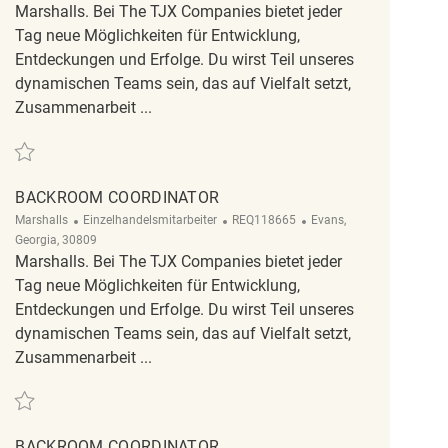
Marshalls. Bei The TJX Companies bietet jeder
Tag neue Möglichkeiten für Entwicklung,
Entdeckungen und Erfolge. Du wirst Teil unseres
dynamischen Teams sein, das auf Vielfalt setzt,
Zusammenarbeit ...
Retten Backroom Coordinator REQ139027
BACKROOM COORDINATOR
Kategorie
ReqId
Ort
Marshalls
Einzelhandelsmitarbeiter
REQ118665
Evans,
Georgia, 30809
Marshalls. Bei The TJX Companies bietet jeder
Tag neue Möglichkeiten für Entwicklung,
Entdeckungen und Erfolge. Du wirst Teil unseres
dynamischen Teams sein, das auf Vielfalt setzt,
Zusammenarbeit ...
Retten Backroom Coordinator REQ118665
BACKROOM COORDINATOR