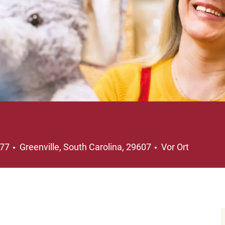
Ort
577
Greenville, South Carolina, 29607
Vor Ort