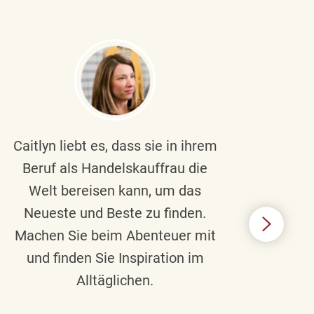
Caitlyn liebt es, dass sie in ihrem
Braul
Beruf als Handelskauffrau die
Welt bereisen kann, um das
un
Neueste und Beste zu finden.
Hi
Machen Sie beim Abenteuer mit
Beru
und finden Sie Inspiration im
Alltäglichen.
Chec
das