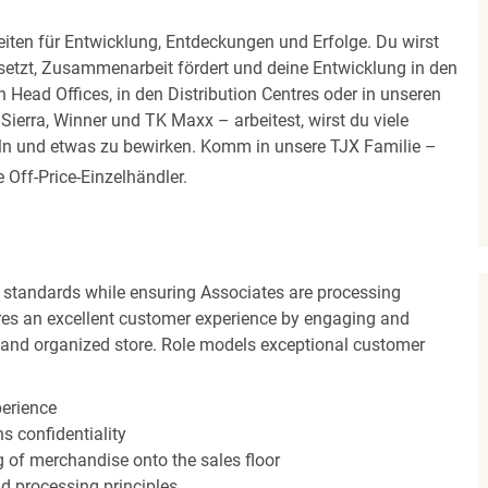
iten für Entwicklung, Entdeckungen und Erfolge. Du wirst
 setzt, Zusammenarbeit fördert und deine Entwicklung in den
en Head Offices, in den Distribution Centres oder in unseren
erra, Winner und TK Maxx – arbeitest, wirst du viele
eln und etwas zu bewirken. Komm in unsere TJX Familie –
Off-Price-Einzelhändler.
 standards while ensuring Associates are processing
sures an excellent customer experience by engaging and
n and organized store. Role models exceptional customer
perience
s confidentiality
ng of merchandise onto the sales floor
d processing principles