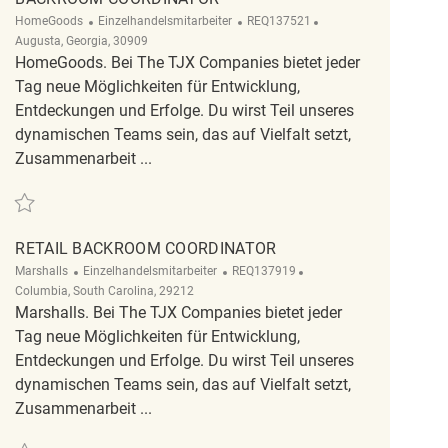
Kategorie
ReqId
Ort
HomeGoods
Einzelhandelsmitarbeiter
REQ137521
Augusta, Georgia, 30909
HomeGoods. Bei The TJX Companies bietet jeder
Tag neue Möglichkeiten für Entwicklung,
Entdeckungen und Erfolge. Du wirst Teil unseres
dynamischen Teams sein, das auf Vielfalt setzt,
Zusammenarbeit ...
Retten Backroom Coordinator REQ137521
RETAIL BACKROOM COORDINATOR
Kategorie
ReqId
Ort
Marshalls
Einzelhandelsmitarbeiter
REQ137919
Columbia, South Carolina, 29212
Marshalls. Bei The TJX Companies bietet jeder
Tag neue Möglichkeiten für Entwicklung,
Entdeckungen und Erfolge. Du wirst Teil unseres
dynamischen Teams sein, das auf Vielfalt setzt,
Zusammenarbeit ...
Retten Retail Backroom Coordinator REQ137919