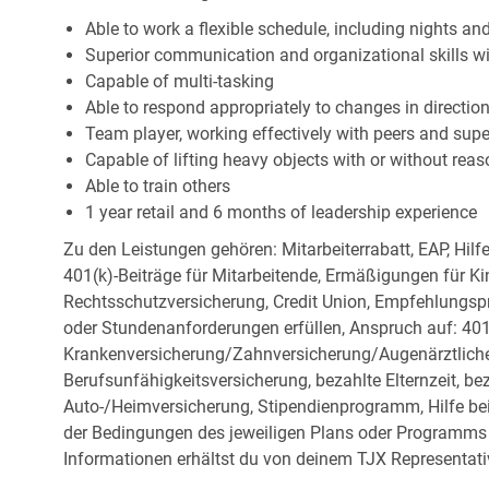
Able to work a flexible schedule, including nights a
Superior communication and organizational skills wit
Capable of multi-tasking
Able to respond appropriately to changes in directio
Team player, working effectively with peers and supe
Capable of lifting heavy objects with or without r
Able to train others
1 year retail and 6 months of leadership experience
Zu den Leistungen gehören: Mitarbeiterrabatt, EAP, Hilf
401(k)-Beiträge für Mitarbeitende, Ermäßigungen für Ki
Rechtsschutzversicherung, Credit Union, Empfehlungsp
oder Stundenanforderungen erfüllen, Anspruch auf: 401
Krankenversicherung/Zahnversicherung/Augenärztliche 
Berufsunfähigkeitsversicherung, bezahlte Elternzeit, be
Auto-/Heimversicherung, Stipendienprogramm, Hilfe be
der Bedingungen des jeweiligen Plans oder Programms e
Informationen erhältst du von deinem TJX Representati