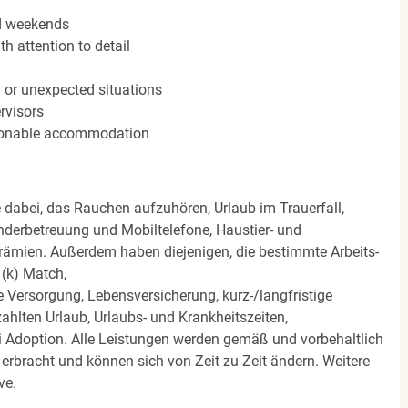
nd weekends
h attention to detail
n or unexpected situations
rvisors
easonable accommodation
e dabei, das Rauchen aufzuhören, Urlaub im Trauerfall,
nderbetreuung und Mobiltelefone, Haustier- und
rämien. Außerdem haben diejenigen, die bestimmte Arbeits-
(k) Match,
Versorgung, Lebensversicherung, kurz-/langfristige
zahlten Urlaub, Urlaubs- und Krankheitszeiten,
i Adoption. Alle Leistungen werden gemäß und vorbehaltlich
rbracht und können sich von Zeit zu Zeit ändern. Weitere
ve.