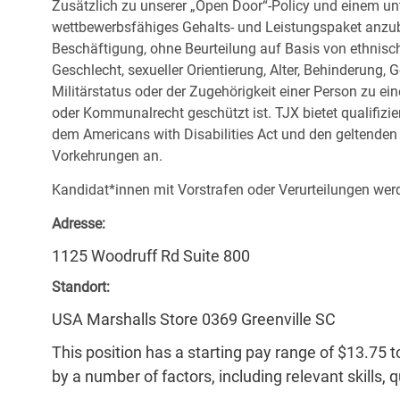
Zusätzlich zu unserer „Open Door“-Policy und einem un
wettbewerbsfähiges Gehalts- und Leistungspaket anzubi
Beschäftigung, ohne Beurteilung auf Basis von ethnisch
Geschlecht, sexueller Orientierung, Alter, Behinderung,
Militärstatus oder der Zugehörigkeit einer Person zu ei
oder Kommunalrecht geschützt ist. TJX bietet qualifiz
dem Americans with Disabilities Act und den geltende
Vorkehrungen an.
Kandidat*innen mit Vorstrafen oder Verurteilungen werd
Adresse:
1125 Woodruff Rd Suite 800
Standort:
USA Marshalls Store 0369 Greenville SC
This position has a starting pay range of $13.75 t
by a number of factors, including relevant skills, 