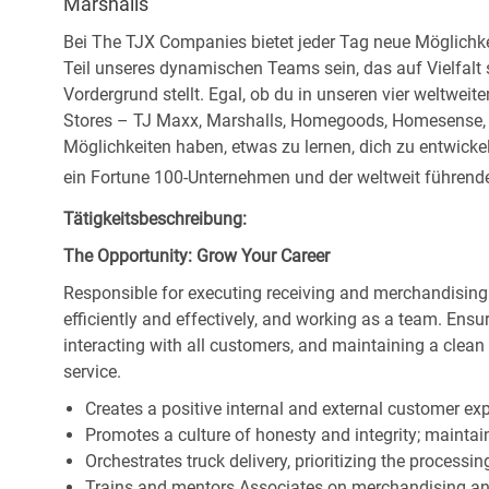
Marshalls
Bei The TJX Companies bietet jeder Tag neue Möglichke
Teil unseres dynamischen Teams sein, das auf Vielfalt
Vordergrund stellt. Egal, ob du in unseren vier weltweit
Stores – TJ Maxx, Marshalls, Homegoods, Homesense, Si
Möglichkeiten haben, etwas zu lernen, dich zu entwick
ein Fortune 100-Unternehmen und der weltweit führende 
Tätigkeitsbeschreibung:
The Opportunity: Grow Your Career
Responsible for executing receiving and merchandising
efficiently and effectively, and working as a team. En
interacting with all customers, and maintaining a clea
service.
Creates a positive internal and external customer ex
Promotes a culture of honesty and integrity; maintain
Orchestrates truck delivery, prioritizing the processi
Trains and mentors Associates on merchandising an