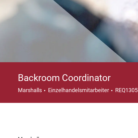
Backroom Coordinator
Kategorie
Marshalls
Einzelhandelsmitarbeiter
REQ130