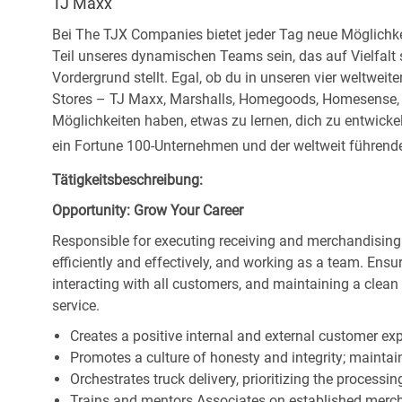
TJ Maxx
Bei The TJX Companies bietet jeder Tag neue Möglichke
Teil unseres dynamischen Teams sein, das auf Vielfalt
Vordergrund stellt. Egal, ob du in unseren vier weltweit
Stores – TJ Maxx, Marshalls, Homegoods, Homesense, Si
Möglichkeiten haben, etwas zu lernen, dich zu entwick
ein Fortune 100-Unternehmen und der weltweit führende 
Tätigkeitsbeschreibung:
Opportunity: Grow Your Career
Responsible for executing receiving and merchandising
efficiently and effectively, and working as a team. En
interacting with all customers, and maintaining a clea
service.
Creates a positive internal and external customer ex
Promotes a culture of honesty and integrity; maintain
Orchestrates truck delivery, prioritizing the processi
Trains and mentors Associates on established merch