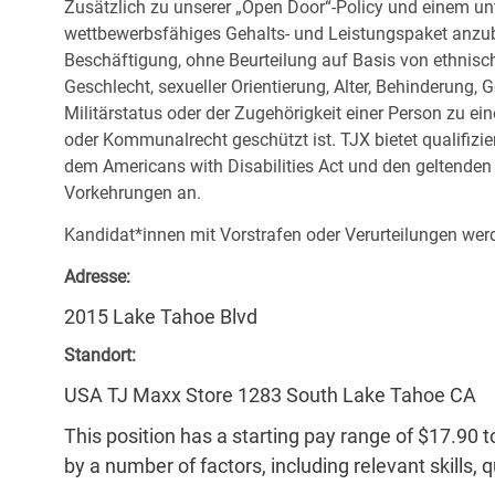
Zusätzlich zu unserer „Open Door“-Policy und einem un
wettbewerbsfähiges Gehalts- und Leistungspaket anzubi
Beschäftigung, ohne Beurteilung auf Basis von ethnisch
Geschlecht, sexueller Orientierung, Alter, Behinderung,
Militärstatus oder der Zugehörigkeit einer Person zu ei
oder Kommunalrecht geschützt ist. TJX bietet qualifiz
dem Americans with Disabilities Act und den geltende
Vorkehrungen an.
Kandidat*innen mit Vorstrafen oder Verurteilungen werd
Adresse:
2015 Lake Tahoe Blvd
Standort:
USA TJ Maxx Store 1283 South Lake Tahoe CA
This position has a starting pay range of $17.90 t
by a number of factors, including relevant skills, 