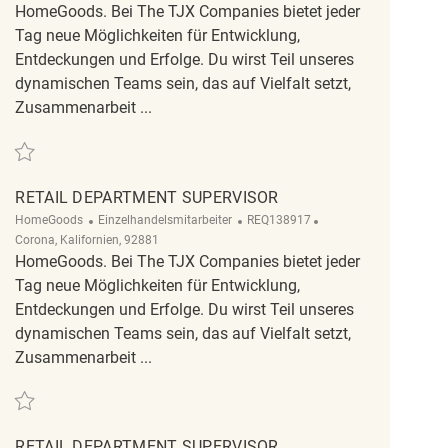
HomeGoods. Bei The TJX Companies bietet jeder
Tag neue Möglichkeiten für Entwicklung,
Entdeckungen und Erfolge. Du wirst Teil unseres
dynamischen Teams sein, das auf Vielfalt setzt,
Zusammenarbeit ...
Retten Retail Department Supervisor REQ49735
RETAIL DEPARTMENT SUPERVISOR
Kategorie
ReqId
Ort
HomeGoods
Einzelhandelsmitarbeiter
REQ138917
Corona, Kalifornien, 92881
HomeGoods. Bei The TJX Companies bietet jeder
Tag neue Möglichkeiten für Entwicklung,
Entdeckungen und Erfolge. Du wirst Teil unseres
dynamischen Teams sein, das auf Vielfalt setzt,
Zusammenarbeit ...
Retten Retail Department Supervisor REQ138917
RETAIL DEPARTMENT SUPERVISOR