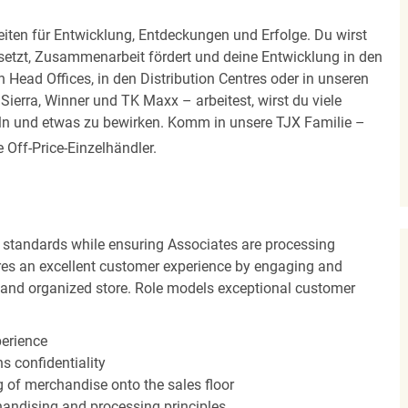
iten für Entwicklung, Entdeckungen und Erfolge. Du wirst
 setzt, Zusammenarbeit fördert und deine Entwicklung in den
en Head Offices, in den Distribution Centres oder in unseren
erra, Winner und TK Maxx – arbeitest, wirst du viele
eln und etwas zu bewirken. Komm in unsere TJX Familie –
Off-Price-Einzelhändler.
 standards while ensuring Associates are processing
sures an excellent customer experience by engaging and
n and organized store. Role models exceptional customer
perience
s confidentiality
ng of merchandise onto the sales floor
andising and processing principles