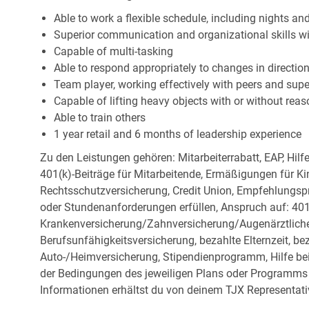
Able to work a flexible schedule, including nights a
Superior communication and organizational skills wit
Capable of multi-tasking
Able to respond appropriately to changes in directio
Team player, working effectively with peers and supe
Capable of lifting heavy objects with or without r
Able to train others
1 year retail and 6 months of leadership experience
Zu den Leistungen gehören: Mitarbeiterrabatt, EAP, Hilf
401(k)-Beiträge für Mitarbeitende, Ermäßigungen für Ki
Rechtsschutzversicherung, Credit Union, Empfehlungsp
oder Stundenanforderungen erfüllen, Anspruch auf: 401
Krankenversicherung/Zahnversicherung/Augenärztliche 
Berufsunfähigkeitsversicherung, bezahlte Elternzeit, be
Auto-/Heimversicherung, Stipendienprogramm, Hilfe be
der Bedingungen des jeweiligen Plans oder Programms e
Informationen erhältst du von deinem TJX Representati