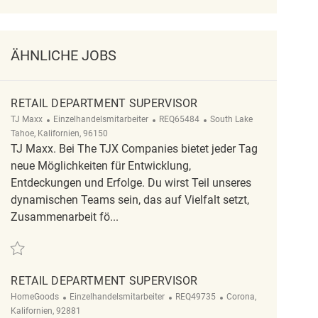
ÄHNLICHE JOBS
RETAIL DEPARTMENT SUPERVISOR
Kategorie
ReqId
Ort
TJ Maxx
Einzelhandelsmitarbeiter
REQ65484
South Lake
Tahoe, Kalifornien, 96150
TJ Maxx. Bei The TJX Companies bietet jeder Tag
neue Möglichkeiten für Entwicklung,
Entdeckungen und Erfolge. Du wirst Teil unseres
dynamischen Teams sein, das auf Vielfalt setzt,
Zusammenarbeit fö...
Retten Retail Department Supervisor REQ65484
RETAIL DEPARTMENT SUPERVISOR
Kategorie
ReqId
Ort
HomeGoods
Einzelhandelsmitarbeiter
REQ49735
Corona,
Kalifornien, 92881