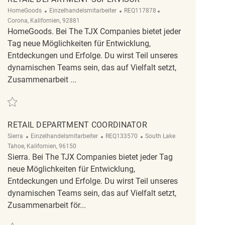
Kategorie
ReqId
Ort
HomeGoods
Einzelhandelsmitarbeiter
REQ117878
Corona, Kalifornien, 92881
HomeGoods. Bei The TJX Companies bietet jeder
Tag neue Möglichkeiten für Entwicklung,
Entdeckungen und Erfolge. Du wirst Teil unseres
dynamischen Teams sein, das auf Vielfalt setzt,
Zusammenarbeit ...
Retten Retail Department Supervisor REQ117878
RETAIL DEPARTMENT COORDINATOR
Kategorie
ReqId
Ort
Sierra
Einzelhandelsmitarbeiter
REQ133570
South Lake
Tahoe, Kalifornien, 96150
Sierra. Bei The TJX Companies bietet jeder Tag
neue Möglichkeiten für Entwicklung,
Entdeckungen und Erfolge. Du wirst Teil unseres
dynamischen Teams sein, das auf Vielfalt setzt,
Zusammenarbeit för...
Retten Retail Department Coordinator REQ133570