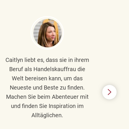
Caitlyn liebt es, dass sie in ihrem
Braul
Beruf als Handelskauffrau die
Welt bereisen kann, um das
un
Neueste und Beste zu finden.
Hi
Machen Sie beim Abenteuer mit
Beru
und finden Sie Inspiration im
Alltäglichen.
Chec
das