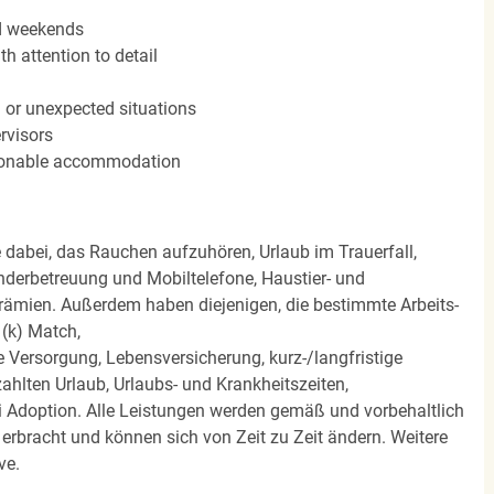
nd weekends
h attention to detail
n or unexpected situations
rvisors
easonable accommodation
e dabei, das Rauchen aufzuhören, Urlaub im Trauerfall,
nderbetreuung und Mobiltelefone, Haustier- und
rämien. Außerdem haben diejenigen, die bestimmte Arbeits-
(k) Match,
Versorgung, Lebensversicherung, kurz-/langfristige
zahlten Urlaub, Urlaubs- und Krankheitszeiten,
i Adoption. Alle Leistungen werden gemäß und vorbehaltlich
rbracht und können sich von Zeit zu Zeit ändern. Weitere
ve.