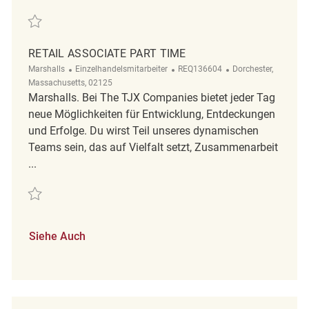
Retten Part time Retail associate REQ124016
RETAIL ASSOCIATE PART TIME
Kategorie
ReqId
Ort
Marshalls
Einzelhandelsmitarbeiter
REQ136604
Dorchester,
Massachusetts, 02125
Marshalls. Bei The TJX Companies bietet jeder Tag
neue Möglichkeiten für Entwicklung, Entdeckungen
und Erfolge. Du wirst Teil unseres dynamischen
Teams sein, das auf Vielfalt setzt, Zusammenarbeit
...
Retten Retail Associate Part Time REQ136604
Siehe Auch