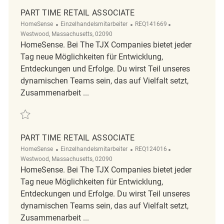
PART TIME RETAIL ASSOCIATE
Kategorie
ReqId
Ort
HomeSense
Einzelhandelsmitarbeiter
REQ141669
Westwood, Massachusetts, 02090
HomeSense. Bei The TJX Companies bietet jeder
Tag neue Möglichkeiten für Entwicklung,
Entdeckungen und Erfolge. Du wirst Teil unseres
dynamischen Teams sein, das auf Vielfalt setzt,
Zusammenarbeit ...
Retten Part time Retail associate REQ141669
PART TIME RETAIL ASSOCIATE
Kategorie
ReqId
Ort
HomeSense
Einzelhandelsmitarbeiter
REQ124016
Westwood, Massachusetts, 02090
HomeSense. Bei The TJX Companies bietet jeder
Tag neue Möglichkeiten für Entwicklung,
Entdeckungen und Erfolge. Du wirst Teil unseres
dynamischen Teams sein, das auf Vielfalt setzt,
Zusammenarbeit ...