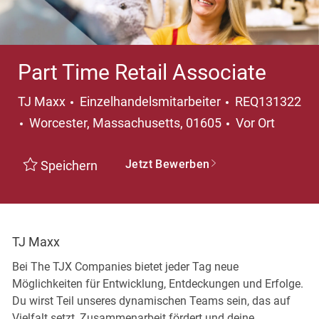
Part Time Retail Associate
Kategorie
TJ Maxx
Einzelhandelsmitarbeiter
REQ131322
Ort
Worcester, Massachusetts, 01605
Vor Ort
Jetzt Bewerben
Speichern
TJ Maxx
Bei The TJX Companies bietet jeder Tag neue
Möglichkeiten für Entwicklung, Entdeckungen und Erfolge.
Du wirst Teil unseres dynamischen Teams sein, das auf
Vielfalt setzt, Zusammenarbeit fördert und deine