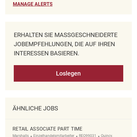
MANAGE ALERTS
ERHALTEN SIE MASSGESCHNEIDERTE J
OBEMPFEHLUNGEN, DIE AUF IHREN I
NTERESSEN BASIEREN.
Loslegen
ÄHNLICHE JOBS
RETAIL ASSOCIATE PART TIME
Kategorie
ReqId
Ort
Marshalls
Einzelhandelsmitarbeiter
REQ99031
Quincy,