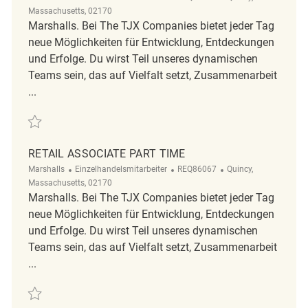
Massachusetts, 02170
Marshalls. Bei The TJX Companies bietet jeder Tag
neue Möglichkeiten für Entwicklung, Entdeckungen
und Erfolge. Du wirst Teil unseres dynamischen
Teams sein, das auf Vielfalt setzt, Zusammenarbeit
...
Retten Retail Associate Part Time REQ99031
RETAIL ASSOCIATE PART TIME
Kategorie
ReqId
Ort
Marshalls
Einzelhandelsmitarbeiter
REQ86067
Quincy,
Massachusetts, 02170
Marshalls. Bei The TJX Companies bietet jeder Tag
neue Möglichkeiten für Entwicklung, Entdeckungen
und Erfolge. Du wirst Teil unseres dynamischen
Teams sein, das auf Vielfalt setzt, Zusammenarbeit
...
Retten Retail Associate Part Time REQ86067