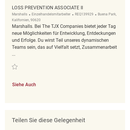
LOSS PREVENTION ASSOCIATE II
Kategorie
ReqId
Ort
Marshalls
Einzelhandelsmitarbeiter
REQ139929
Buena Park,
Kalifornien, 90620
Marshalls. Bei The TJX Companies bietet jeder Tag
neue Möglichkeiten für Entwicklung, Entdeckungen
und Erfolge. Du wirst Teil unseres dynamischen
Teams sein, das auf Vielfalt setzt, Zusammenarbeit
...
Retten Loss Prevention Associate II REQ139929
Siehe Auch
Teilen Sie diese Gelegenheit