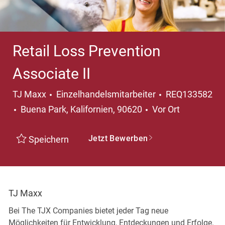
Retail Loss Prevention
Associate II
Kategorie
TJ Maxx
Einzelhandelsmitarbeiter
REQ133582
Ort
Buena Park, Kalifornien, 90620
Vor Ort
Jetzt Bewerben
Speichern
TJ Maxx
Bei The TJX Companies bietet jeder Tag neue
Möglichkeiten für Entwicklung, Entdeckungen und Erfolge.