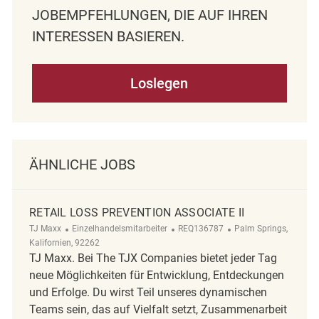
OBEMPFEHLUNGEN, DIE AUF IHREN I
NTERESSEN BASIEREN.
Loslegen
ÄHNLICHE JOBS
RETAIL LOSS PREVENTION ASSOCIATE II
Kategorie
ReqId
Ort
TJ Maxx
Einzelhandelsmitarbeiter
REQ136787
Palm Springs,
Kalifornien, 92262
TJ Maxx. Bei The TJX Companies bietet jeder Tag
neue Möglichkeiten für Entwicklung, Entdeckungen
und Erfolge. Du wirst Teil unseres dynamischen
Teams sein, das auf Vielfalt setzt, Zusammenarbeit