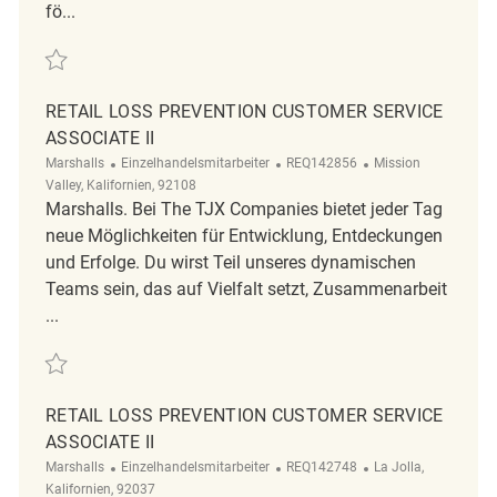
fö...
Retten Retail Loss Prevention Associate II REQ136787
RETAIL LOSS PREVENTION CUSTOMER SERVICE
ASSOCIATE II
Kategorie
ReqId
Ort
Marshalls
Einzelhandelsmitarbeiter
REQ142856
Mission
Valley, Kalifornien, 92108
Marshalls. Bei The TJX Companies bietet jeder Tag
neue Möglichkeiten für Entwicklung, Entdeckungen
und Erfolge. Du wirst Teil unseres dynamischen
Teams sein, das auf Vielfalt setzt, Zusammenarbeit
...
Retten Retail Loss Prevention Customer Service Associate II REQ142856
RETAIL LOSS PREVENTION CUSTOMER SERVICE
ASSOCIATE II
Kategorie
ReqId
Ort
Marshalls
Einzelhandelsmitarbeiter
REQ142748
La Jolla,
Kalifornien, 92037