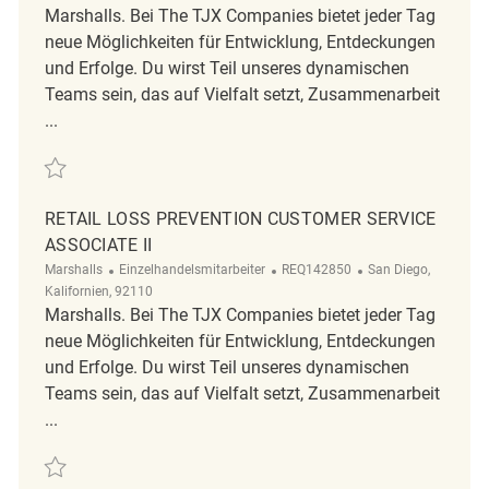
Marshalls. Bei The TJX Companies bietet jeder Tag
neue Möglichkeiten für Entwicklung, Entdeckungen
und Erfolge. Du wirst Teil unseres dynamischen
Teams sein, das auf Vielfalt setzt, Zusammenarbeit
...
Retten Retail Loss Prevention Customer Service Associate II REQ142748
RETAIL LOSS PREVENTION CUSTOMER SERVICE
ASSOCIATE II
Kategorie
ReqId
Ort
Marshalls
Einzelhandelsmitarbeiter
REQ142850
San Diego,
Kalifornien, 92110
Marshalls. Bei The TJX Companies bietet jeder Tag
neue Möglichkeiten für Entwicklung, Entdeckungen
und Erfolge. Du wirst Teil unseres dynamischen
Teams sein, das auf Vielfalt setzt, Zusammenarbeit
...
Retten Retail Loss Prevention Customer Service Associate II REQ142850