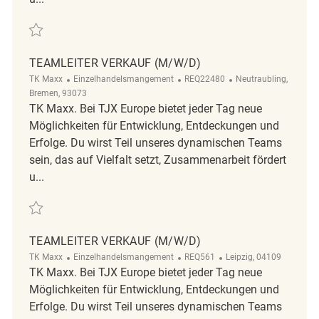
Retten Teamleiter Verkauf (m/w/d) REQ31064
TEAMLEITER VERKAUF (M/W/D)
Kategorie
ReqId
Ort
TK Maxx
Einzelhandelsmangement
REQ22480
Neutraubling,
Bremen, 93073
TK Maxx. Bei TJX Europe bietet jeder Tag neue
Möglichkeiten für Entwicklung, Entdeckungen und
Erfolge. Du wirst Teil unseres dynamischen Teams
sein, das auf Vielfalt setzt, Zusammenarbeit fördert
u...
Retten Teamleiter Verkauf (m/w/d) REQ22480
TEAMLEITER VERKAUF (M/W/D)
Kategorie
ReqId
Ort
TK Maxx
Einzelhandelsmangement
REQ561
Leipzig, 04109
TK Maxx. Bei TJX Europe bietet jeder Tag neue
Möglichkeiten für Entwicklung, Entdeckungen und
Erfolge. Du wirst Teil unseres dynamischen Teams