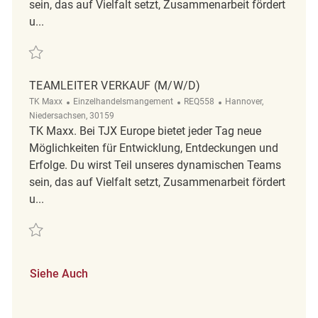
sein, das auf Vielfalt setzt, Zusammenarbeit fördert
u...
Retten Teamleiter Verkauf (m/w/d) REQ561
TEAMLEITER VERKAUF (M/W/D)
Kategorie
ReqId
Ort
TK Maxx
Einzelhandelsmangement
REQ558
Hannover,
Niedersachsen, 30159
TK Maxx. Bei TJX Europe bietet jeder Tag neue
Möglichkeiten für Entwicklung, Entdeckungen und
Erfolge. Du wirst Teil unseres dynamischen Teams
sein, das auf Vielfalt setzt, Zusammenarbeit fördert
u...
Retten Teamleiter Verkauf (m/w/d) REQ558
Siehe Auch