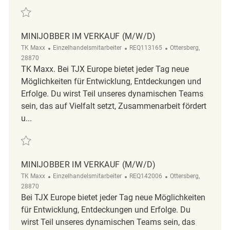
Retten Minijobber im Verkauf (m/w/d) REQ94567
MINIJOBBER IM VERKAUF (M/W/D)
Kategorie
ReqId
Ort
TK Maxx
Einzelhandelsmitarbeiter
REQ113165
Ottersberg,
28870
TK Maxx. Bei TJX Europe bietet jeder Tag neue
Möglichkeiten für Entwicklung, Entdeckungen und
Erfolge. Du wirst Teil unseres dynamischen Teams
sein, das auf Vielfalt setzt, Zusammenarbeit fördert
u...
Retten Minijobber im Verkauf (m/w/d) REQ113165
MINIJOBBER IM VERKAUF (M/W/D)
Kategorie
ReqId
Ort
TK Maxx
Einzelhandelsmitarbeiter
REQ142006
Ottersberg,
28870
Bei TJX Europe bietet jeder Tag neue Möglichkeiten
für Entwicklung, Entdeckungen und Erfolge. Du
wirst Teil unseres dynamischen Teams sein, das