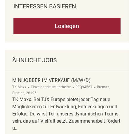
NTERESSEN BASIEREN.
Loslegen
ÄHNLICHE JOBS
MINIJOBBER IM VERKAUF (M/W/D)
Kategorie
ReqId
Ort
TK Maxx
Einzelhandelsmitarbeiter
REQ94567
Breman,
Bremen, 28195
TK Maxx. Bei TJX Europe bietet jeder Tag neue
Möglichkeiten für Entwicklung, Entdeckungen und
Erfolge. Du wirst Teil unseres dynamischen Teams
sein, das auf Vielfalt setzt, Zusammenarbeit fördert
u...