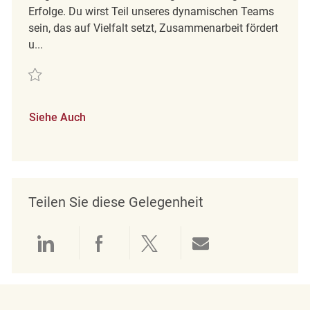
Erfolge. Du wirst Teil unseres dynamischen Teams
sein, das auf Vielfalt setzt, Zusammenarbeit fördert
u...
Retten Minijobber im Verkauf (m/w/d) REQ126817
Siehe Auch
Teilen Sie diese Gelegenheit
Über LinkedIn teilen
Über Facebook teilen
Über Twitter teilen
Per E-Mail teil