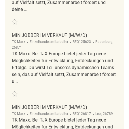
auf Vielfalt setzt, Zusammenarbeit fördert und
deine ...
Retten Minijobber im Verkauf (m/w/d) REQ142006
MINIJOBBER IM VERKAUF (M/W/D)
Kategorie
ReqId
Ort
TK Maxx
Einzelhandelsmitarbeiter
REQ125623
Papenburg,
26871
TK Maxx. Bei TJX Europe bietet jeder Tag neue
Möglichkeiten für Entwicklung, Entdeckungen und
Erfolge. Du wirst Teil unseres dynamischen Teams
sein, das auf Vielfalt setzt, Zusammenarbeit fördert
u...
Retten Minijobber im Verkauf (m/w/d) REQ125623
MINIJOBBER IM VERKAUF (M/W/D)
Kategorie
ReqId
Ort
TK Maxx
Einzelhandelsmitarbeiter
REQ126817
Leer, 26789
TK Maxx. Bei TJX Europe bietet jeder Tag neue
Möglichkeiten für Entwicklung, Entdeckungen und