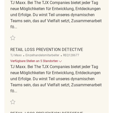
TJ Maxx. Bei The TJX Companies bietet jeder Tag
neue Möglichkeiten für Entwicklung, Entdeckungen
und Erfolge. Du wirst Teil unseres dynamischen
Teams sein, das auf Vielfalt setzt, Zusammenarbeit
fö...
Retten Retail Loss Prevention Detective REQ130132
RETAIL LOSS PREVENTION DETECTIVE
Kategorie
ReqId
TJ Maxx
Einzelhandelsmitarbeiter
REQ128677
Verfügbare Stellen an 5 Standorten
TJ Maxx. Bei The TJX Companies bietet jeder Tag
neue Möglichkeiten für Entwicklung, Entdeckungen
und Erfolge. Du wirst Teil unseres dynamischen
Teams sein, das auf Vielfalt setzt, Zusammenarbeit
fö...
Retten Retail Loss Prevention Detective REQ128677