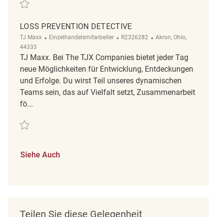
Retten Retail Loss Prevention Detective REQ138322
LOSS PREVENTION DETECTIVE
Kategorie
ReqId
Ort
TJ Maxx
Einzelhandelsmitarbeiter
R2326282
Akron, Ohio,
44333
TJ Maxx. Bei The TJX Companies bietet jeder Tag
neue Möglichkeiten für Entwicklung, Entdeckungen
und Erfolge. Du wirst Teil unseres dynamischen
Teams sein, das auf Vielfalt setzt, Zusammenarbeit
fö...
Retten Loss Prevention Detective R2326282
Siehe Auch
Teilen Sie diese Gelegenheit