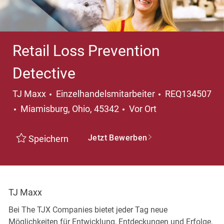
Retail Loss Prevention
Detective
Kategorie
TJ Maxx
Einzelhandelsmitarbeiter
REQ134507
Ort
Miamisburg, Ohio, 45342
Vor Ort
Jetzt Bewerben
Speichern
TJ Maxx
Bei The TJX Companies bietet jeder Tag neue
Möglichkeiten für Entwicklung, Entdeckungen und Erfolge.