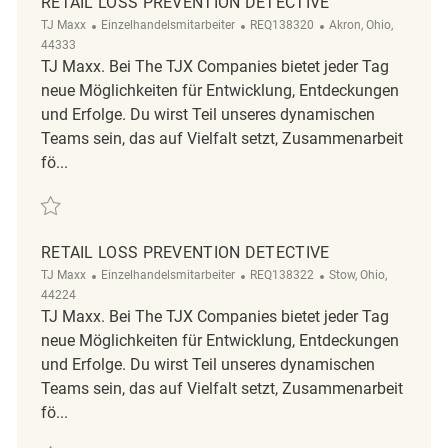
RETAIL LOSS PREVENTION DETECTIVE
Kategorie
ReqId
Ort
TJ Maxx
Einzelhandelsmitarbeiter
REQ138320
Akron, Ohio,
44333
TJ Maxx. Bei The TJX Companies bietet jeder Tag
neue Möglichkeiten für Entwicklung, Entdeckungen
und Erfolge. Du wirst Teil unseres dynamischen
Teams sein, das auf Vielfalt setzt, Zusammenarbeit
fö...
Retten Retail Loss Prevention Detective REQ138320
RETAIL LOSS PREVENTION DETECTIVE
Kategorie
ReqId
Ort
TJ Maxx
Einzelhandelsmitarbeiter
REQ138322
Stow, Ohio,
44224
TJ Maxx. Bei The TJX Companies bietet jeder Tag
neue Möglichkeiten für Entwicklung, Entdeckungen
und Erfolge. Du wirst Teil unseres dynamischen
Teams sein, das auf Vielfalt setzt, Zusammenarbeit
fö...