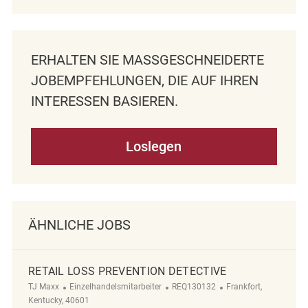
ERHALTEN SIE MASSGESCHNEIDERTE J
OBEMPFEHLUNGEN, DIE AUF IHREN I
NTERESSEN BASIEREN.
Loslegen
ÄHNLICHE JOBS
RETAIL LOSS PREVENTION DETECTIVE
Kategorie
ReqId
Ort
TJ Maxx
Einzelhandelsmitarbeiter
REQ130132
Frankfort,
Kentucky, 40601