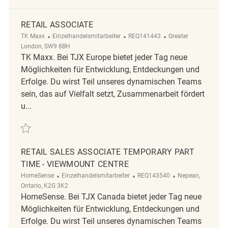
RETAIL ASSOCIATE
Kategorie
ReqId
Ort
TK Maxx
Einzelhandelsmitarbeiter
REQ141443
Greater
London, SW9 8BH
TK Maxx. Bei TJX Europe bietet jeder Tag neue
Möglichkeiten für Entwicklung, Entdeckungen und
Erfolge. Du wirst Teil unseres dynamischen Teams
sein, das auf Vielfalt setzt, Zusammenarbeit fördert
u...
Retten Retail Associate REQ141443
RETAIL SALES ASSOCIATE TEMPORARY PART
TIME - VIEWMOUNT CENTRE
Kategorie
ReqId
Ort
HomeSense
Einzelhandelsmitarbeiter
REQ143540
Nepean,
Ontario, K2G 3K2
HomeSense. Bei TJX Canada bietet jeder Tag neue
Möglichkeiten für Entwicklung, Entdeckungen und
Erfolge. Du wirst Teil unseres dynamischen Teams