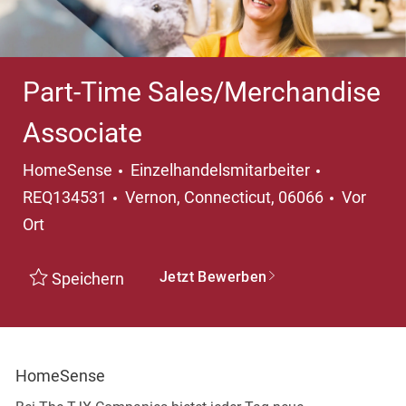
Part-Time Sales/Merchandise
Associate
Kategorie
HomeSense
Einzelhandelsmitarbeiter
Ort
REQ134531
Vernon, Connecticut, 06066
Vor
Ort
Jetzt Bewerben
Speichern
HomeSense