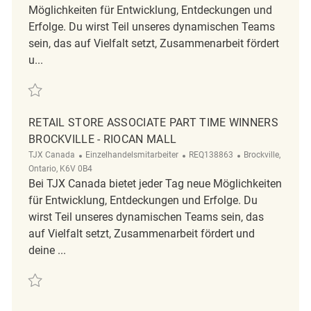
Möglichkeiten für Entwicklung, Entdeckungen und
Erfolge. Du wirst Teil unseres dynamischen Teams
sein, das auf Vielfalt setzt, Zusammenarbeit fördert
u...
Retten Retail Store Associate Part Time Winners REQ115931
RETAIL STORE ASSOCIATE PART TIME WINNERS
BROCKVILLE - RIOCAN MALL
Kategorie
ReqId
Ort
TJX Canada
Einzelhandelsmitarbeiter
REQ138863
Brockville,
Ontario, K6V 0B4
Bei TJX Canada bietet jeder Tag neue Möglichkeiten
für Entwicklung, Entdeckungen und Erfolge. Du
wirst Teil unseres dynamischen Teams sein, das
auf Vielfalt setzt, Zusammenarbeit fördert und
deine ...
Retten Retail Store Associate Part Time Winners Brockville - Riocan Ma