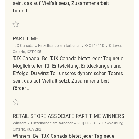
sein, das auf Vielfalt setzt, Zusammenarbeit
fördert...
Retten Retail Sales Associate Temporary Part Time - Viewmount Centr
PART TIME
Kategorie
ReqId
Ort
TJX Canada
Einzelhandelsmitarbeiter
REQ142110
Ottawa,
Ontario, K2T 0K5
TJX Canada. Bei TJX Canada bietet jeder Tag neue
Möglichkeiten für Entwicklung, Entdeckungen und
Erfolge. Du wirst Teil unseres dynamischen Teams
sein, das auf Vielfalt setzt, Zusammenarbeit
förder...
Retten part time REQ142110
RETAIL STORE ASSOCIATE PART TIME WINNERS
Kategorie
ReqId
Ort
Winners
Einzelhandelsmitarbeiter
REQ115931
Hawkesbury,
Ontario, K6A 2R2
Winners. Bei TJX Canada bietet jeder Tag neue