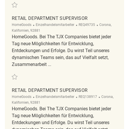
Retten Retail Department Supervisor REQ130823
RETAIL DEPARTMENT SUPERVISOR
Kategorie
ReqId
Ort
HomeGoods
Einzelhandelsmitarbeiter
REQ49735
Corona,
Kalifornien, 92881
HomeGoods. Bei The TJX Companies bietet jeder
Tag neue Möglichkeiten für Entwicklung,
Entdeckungen und Erfolge. Du wirst Teil unseres
dynamischen Teams sein, das auf Vielfalt setzt,
Zusammenarbeit ...
Retten Retail Department Supervisor REQ49735
RETAIL DEPARTMENT SUPERVISOR
Kategorie
ReqId
Ort
HomeGoods
Einzelhandelsmitarbeiter
REQ138917
Corona,
Kalifornien, 92881
HomeGoods. Bei The TJX Companies bietet jeder
Tag neue Möglichkeiten für Entwicklung,
Entdeckungen und Erfolge. Du wirst Teil unseres