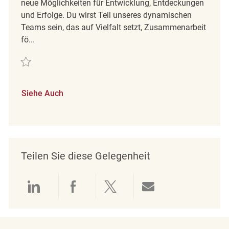
neue Möglichkeiten für Entwicklung, Entdeckungen
und Erfolge. Du wirst Teil unseres dynamischen
Teams sein, das auf Vielfalt setzt, Zusammenarbeit
fö...
Retten Retail Department Supervisor Full Time REQ137698
Siehe Auch
Teilen Sie diese Gelegenheit
Über LinkedIn teilen
Über Facebook teilen
Über Twitter teilen
Per E-Mail teil