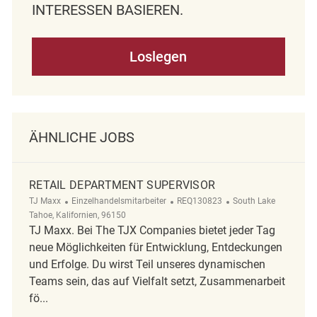
NTERESSEN BASIEREN.
Loslegen
ÄHNLICHE JOBS
RETAIL DEPARTMENT SUPERVISOR
Kategorie
ReqId
Ort
TJ Maxx
Einzelhandelsmitarbeiter
REQ130823
South Lake
Tahoe, Kalifornien, 96150
TJ Maxx. Bei The TJX Companies bietet jeder Tag
neue Möglichkeiten für Entwicklung, Entdeckungen
und Erfolge. Du wirst Teil unseres dynamischen
Teams sein, das auf Vielfalt setzt, Zusammenarbeit
fö...