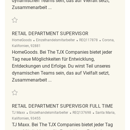
dynamischen Teams sein, das auf Vielfalt setzt,
Zusammenarbeit ...
Retten Retail Department Supervisor REQ138917
RETAIL DEPARTMENT SUPERVISOR
Kategorie
ReqId
Ort
HomeGoods
Einzelhandelsmitarbeiter
REQ117878
Corona,
Kalifornien, 92881
HomeGoods. Bei The TJX Companies bietet jeder
Tag neue Möglichkeiten für Entwicklung,
Entdeckungen und Erfolge. Du wirst Teil unseres
dynamischen Teams sein, das auf Vielfalt setzt,
Zusammenarbeit ...
Retten Retail Department Supervisor REQ117878
RETAIL DEPARTMENT SUPERVISOR FULL TIME
Kategorie
ReqId
Ort
TJ Maxx
Einzelhandelsmitarbeiter
REQ137698
Santa Maria,
Kalifornien, 93455
TJ Maxx. Bei The TJX Companies bietet jeder Tag