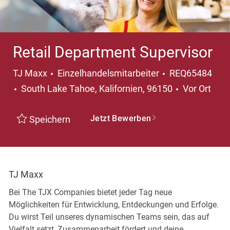
Retail Department Supervisor
Kategorie
TJ Maxx
Einzelhandelsmitarbeiter
REQ65484
Ort
South Lake Tahoe, Kalifornien, 96150
Vor Ort
Jetzt Bewerben
Speichern
TJ Maxx
Bei The TJX Companies bietet jeder Tag neue
Möglichkeiten für Entwicklung, Entdeckungen und Erfolge.
Du wirst Teil unseres dynamischen Teams sein, das auf
Vielfalt setzt, Zusammenarbeit fördert und deine