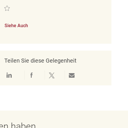
Retten Minijobber im Verkauf (m/w/d) REQ104500
Siehe Auch
Teilen Sie diese Gelegenheit
Über LinkedIn teilen
Über Facebook teilen
Über Twitter teilen
Per E-Mail teilen
gen haben.