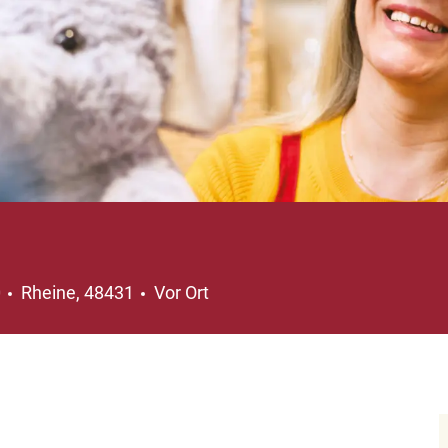
Ort
0
Rheine, 48431
Vor Ort