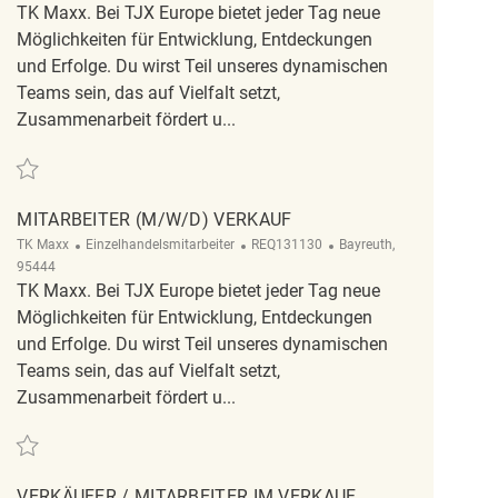
TK Maxx. Bei TJX Europe bietet jeder Tag neue
Möglichkeiten für Entwicklung, Entdeckungen
und Erfolge. Du wirst Teil unseres dynamischen
Teams sein, das auf Vielfalt setzt,
Zusammenarbeit fördert u...
Retten Verkäufer ( m/ w/ d ) REQ129963
MITARBEITER (M/W/D) VERKAUF
Kategorie
ReqId
Ort
TK Maxx
Einzelhandelsmitarbeiter
REQ131130
Bayreuth,
95444
TK Maxx. Bei TJX Europe bietet jeder Tag neue
Möglichkeiten für Entwicklung, Entdeckungen
und Erfolge. Du wirst Teil unseres dynamischen
Teams sein, das auf Vielfalt setzt,
Zusammenarbeit fördert u...
Retten Mitarbeiter (m/w/d) Verkauf REQ131130
VERKÄUFER / MITARBEITER IM VERKAUF