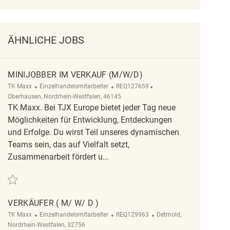
ÄHNLICHE JOBS
MINIJOBBER IM VERKAUF (M/W/D)
Kategorie
ReqId
Ort
TK Maxx
Einzelhandelsmitarbeiter
REQ127659
Oberhausen, Nordrhein-Westfalen, 46145
TK Maxx. Bei TJX Europe bietet jeder Tag neue
Möglichkeiten für Entwicklung, Entdeckungen
und Erfolge. Du wirst Teil unseres dynamischen
Teams sein, das auf Vielfalt setzt,
Zusammenarbeit fördert u...
Retten Minijobber im Verkauf (m/w/d) REQ127659
VERKÄUFER ( M/ W/ D )
Kategorie
ReqId
Ort
TK Maxx
Einzelhandelsmitarbeiter
REQ129963
Detmold,
Nordrhein-Westfalen, 32756