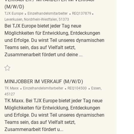
(M/W/D)
Kategorie
ReqId
Ort
TJX Europe
Einzelhandelsmitarbeiter
REQ137879
Leverkusen, Nordrhein-Westfalen, 51373
Bei TJX Europe bietet jeder Tag neue
Möglichkeiten für Entwicklung, Entdeckungen
und Erfolge. Du wirst Teil unseres dynamischen
Teams sein, das auf Vielfalt setzt,
Zusammenarbeit fördert und deine ...
Retten Verkäufer / Mitarbeiter im Verkauf (m/w/d) REQ137879
MINIJOBBER IM VERKAUF (M/W/D)
Kategorie
ReqId
Ort
TK Maxx
Einzelhandelsmitarbeiter
REQ104500
Essen,
45127
TK Maxx. Bei TJX Europe bietet jeder Tag neue
Möglichkeiten für Entwicklung, Entdeckungen
und Erfolge. Du wirst Teil unseres dynamischen
Teams sein, das auf Vielfalt setzt,
Zusammenarbeit fördert u...