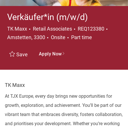
Verkäufer*in (m/w/d)
Category
Locatio
TK Maxx
Retail Associates
REQ123380
Job Type
Amstetten, 3300
Onsite
Part time
Apply Now
Save
TK Maxx
At TJX Europe, every day brings new opportunities for
growth, exploration, and achievement. You’ll be part of our
vibrant team that embraces diversity, fosters collaboration,
and prioritises your development. Whether you’re working