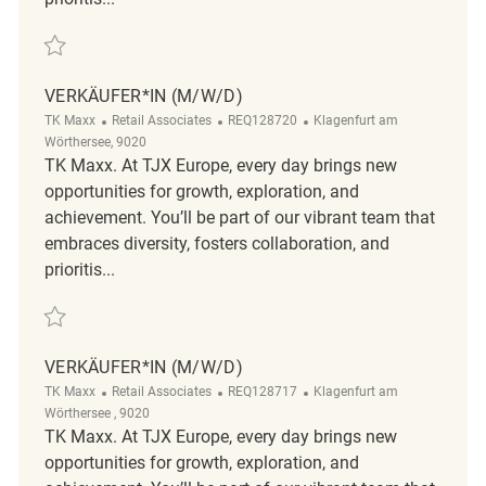
Save Verkäufer*in (m/w/d) REQ143330
VERKÄUFER*IN (M/W/D)
Category
ReqId
Location
TK Maxx
Retail Associates
REQ128720
Klagenfurt am
Wörthersee, 9020
TK Maxx. At TJX Europe, every day brings new
opportunities for growth, exploration, and
achievement. You’ll be part of our vibrant team that
embraces diversity, fosters collaboration, and
prioritis...
Save Verkäufer*in (m/w/d) REQ128720
VERKÄUFER*IN (M/W/D)
Category
ReqId
Location
TK Maxx
Retail Associates
REQ128717
Klagenfurt am
Wörthersee , 9020
TK Maxx. At TJX Europe, every day brings new
opportunities for growth, exploration, and