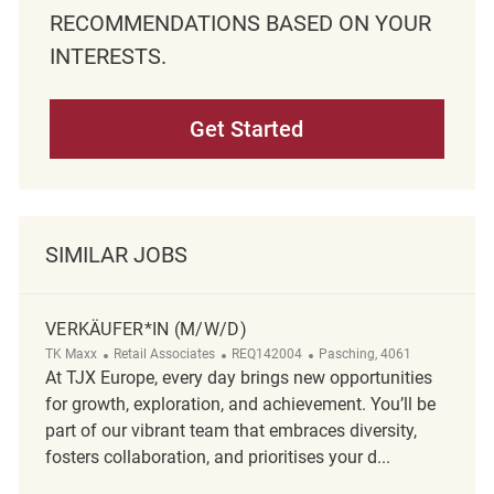
RECOMMENDATIONS BASED ON YOUR
INTERESTS.
Get Started
SIMILAR JOBS
VERKÄUFER*IN (M/W/D)
Category
ReqId
Location
TK Maxx
Retail Associates
REQ142004
Pasching, 4061
At TJX Europe, every day brings new opportunities
for growth, exploration, and achievement. You’ll be
part of our vibrant team that embraces diversity,
fosters collaboration, and prioritises your d...