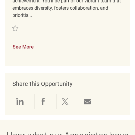
achievement. You’ll be part of our vibrant team that
embraces diversity, fosters collaboration, and
prioritis...
Save Verkäufer*in (m/w/d) REQ128717
See More
Share this Opportunity
Share via LinkedIn
Share via Facebook
Share via twitter
Share via emai