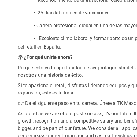
• 25
días laborables de vacaciones.
• Carrera
profesional global en una de las mayor
• Excelente
clima laboral y formar parte de un
del retail en España.
🌍
¿Por qué unirte ahora?
Porque esta es tu oportunidad de ser protagonista del 
nosotros una historia de éxito.
Si te apasiona el retail, disfrutas liderando equipos y q
expansión, este es tu lugar.
👉 Da el siguiente paso en tu carrera. Únete a TK Maxx 
As proud as we are of our past success, it’s our future t
growth, recognition and a competitive salary and benef
bigger, and be part of our future. We consider all applic
gender reassignment, marriage and civil partnerships, pr