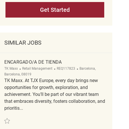
Get Started
SIMILAR JOBS
ENCARGADO/A DE TIENDA
Category
ReqId
Location
TK Maxx
Retail Management
REQ117823
Barcelona,
Barcelona, 08019
TK Maxx. At TJX Europe, every day brings new
opportunities for growth, exploration, and
achievement. You’ll be part of our vibrant team
that embraces diversity, fosters collaboration, and
prioritis...
Save Encargado/a de tienda REQ117823