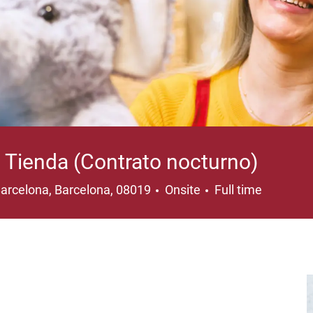
 Tienda (Contrato nocturno)
ocation
Job Type
arcelona, Barcelona, 08019
Onsite
Full time