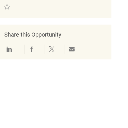
Save Jefe/a de equipo (Contrato nocturno) REQ125103
Share this Opportunity
Share via LinkedIn
Share via Facebook
Share via twitter
Share via email