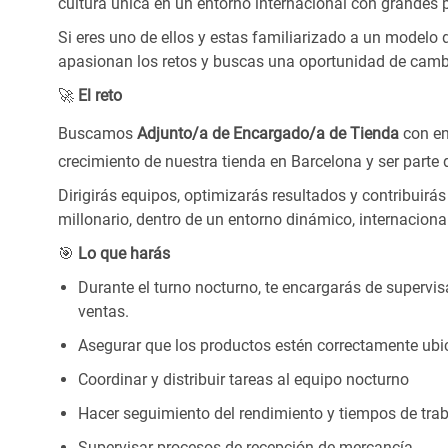
cultura única en un entorno internacional con grandes 
Si eres uno de ellos y estas familiarizado a un modelo d
apasionan los retos y buscas una oportunidad de cam
🚀
El reto
Buscamos
Adjunto/a de Encargado/a de Tienda
con en
crecimiento de nuestra tienda en Barcelona y ser parte
Dirigirás equipos, optimizarás resultados y contribuirá
millonario, dentro de un entorno dinámico, internacion
🎯
Lo que harás
Durante el turno nocturno, te encargarás de supervis
ventas.
Asegurar que los productos estén correctamente ubi
Coordinar y distribuir tareas al equipo nocturno
Hacer seguimiento del rendimiento y tiempos de tra
Supervisar procesos de recepción de mercancía