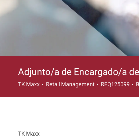
Adjunto/a de Encargado/a de
Category
L
TK Maxx
Retail Management
REQ125099
B
TK Maxx