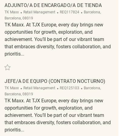
ADJUNTO/A DE ENCARGADO/A DE TIENDA
Category
ReqId
Location
TK Maxx
Retail Management
REQ117824
Barcelona,
Barcelona, 08019
TK Maxx. At TJX Europe, every day brings new
opportunities for growth, exploration, and
achievement. You’ll be part of our vibrant team
that embraces diversity, fosters collaboration, and
prioritis...
Save Adjunto/a de Encargado/a de Tienda REQ117824
JEFE/A DE EQUIPO (CONTRATO NOCTURNO)
Category
ReqId
Location
TK Maxx
Retail Management
REQ125103
Barcelona,
Barcelona, 08019
TK Maxx. At TJX Europe, every day brings new
opportunities for growth, exploration, and
achievement. You’ll be part of our vibrant team
that embraces diversity, fosters collaboration, and
prioritis...