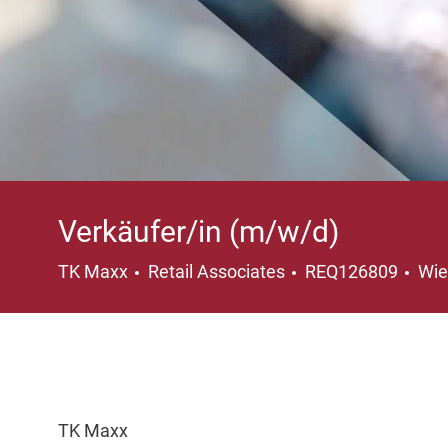
Verkäufer/in (m/w/d)
Category
Loc
TK Maxx
Retail Associates
REQ126809
Wie
TK Maxx