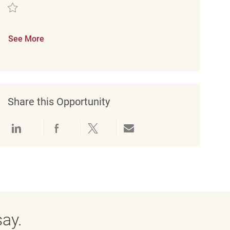
Save Verkäufer*in (m/w/d) REQ131488
See More
Share this Opportunity
Share via LinkedIn
Share via Facebook
Share via twitter
Share via email
ay.