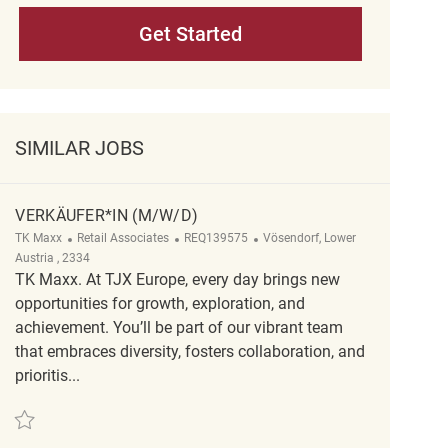
Get Started
SIMILAR JOBS
VERKÄUFER*IN (M/W/D)
Category
ReqId
Location
TK Maxx
Retail Associates
REQ139575
Vösendorf, Lower
Austria , 2334
TK Maxx. At TJX Europe, every day brings new
opportunities for growth, exploration, and
achievement. You’ll be part of our vibrant team
that embraces diversity, fosters collaboration, and
prioritis...
Save Verkäufer*in (m/w/d) REQ139575