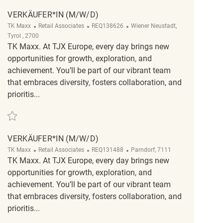
VERKÄUFER*IN (M/W/D)
Category
ReqId
Location
TK Maxx
Retail Associates
REQ138626
Wiener Neustadt,
Tyrol , 2700
TK Maxx. At TJX Europe, every day brings new
opportunities for growth, exploration, and
achievement. You’ll be part of our vibrant team
that embraces diversity, fosters collaboration, and
prioritis...
Save Verkäufer*in (m/w/d) REQ138626
VERKÄUFER*IN (M/W/D)
Category
ReqId
Location
TK Maxx
Retail Associates
REQ131488
Parndorf, 7111
TK Maxx. At TJX Europe, every day brings new
opportunities for growth, exploration, and
achievement. You’ll be part of our vibrant team
that embraces diversity, fosters collaboration, and
prioritis...