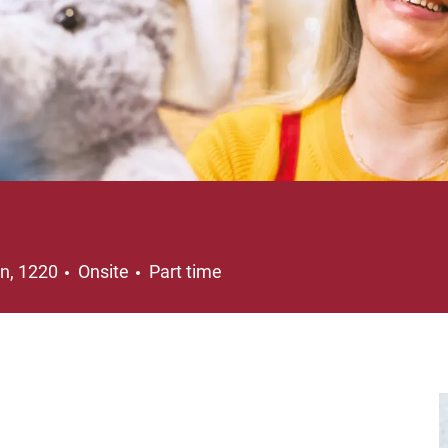
ation
Job Type
n, 1220
Onsite
Part time