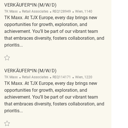
VERKÄUFER*IN (M/W/D)
Category
ReqId
Location
TK Maxx
Retail Associates
REQ128949
Wien, 1140
TK Maxx. At TJX Europe, every day brings new
opportunities for growth, exploration, and
achievement. You’ll be part of our vibrant team
that embraces diversity, fosters collaboration, and
prioritis...
Save Verkäufer*in (m/w/d) REQ128949
VERKÄUFER*IN (M/W/D)
Category
ReqId
Location
TK Maxx
Retail Associates
REQ114171
Wien, 1220
TK Maxx. At TJX Europe, every day brings new
opportunities for growth, exploration, and
achievement. You’ll be part of our vibrant team
that embraces diversity, fosters collaboration, and
prioritis...
Save Verkäufer*in (m/w/d) REQ114171