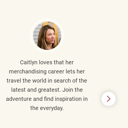
Caitlyn
loves that her
Braul
merchandising career lets her
wi
travel the world in search of the
latest and greatest. Join the
p
adventure and find inspiration in
di
the everyday.
m
some