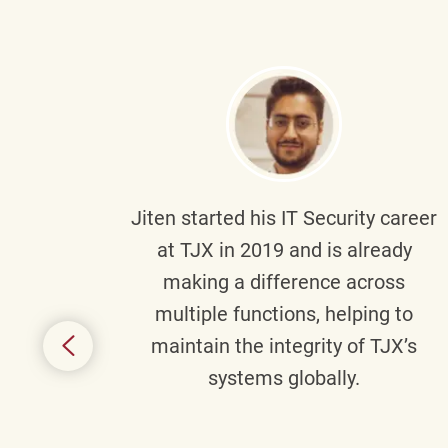
g part
Jiten
started his IT Security career
senior
at TJX in 2019 and is already
y
making a difference across
anning
multiple functions, helping to
might
maintain the integrity of TJX’s
s.
systems globally.