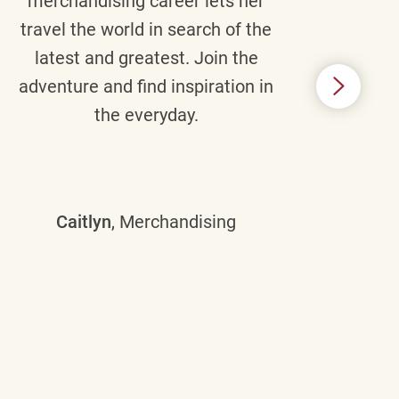
merchandising career lets her
wi
travel the world in search of the
latest and greatest. Join the
p
adventure and find inspiration in
di
the everyday.
m
some
Caitlyn
, Merchandising