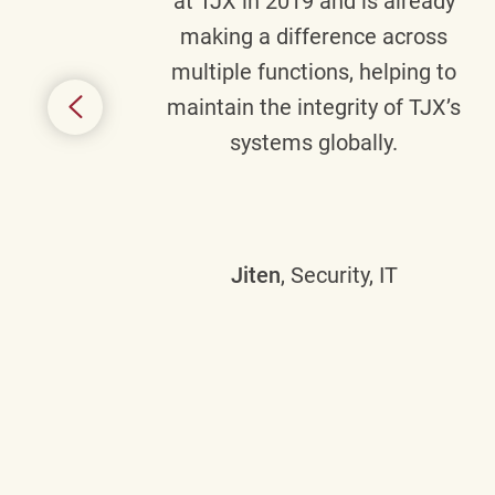
senior
at TJX in 2019 and is already
y
making a difference across
anning
multiple functions, helping to
might
maintain the integrity of TJX’s
s.
systems globally.
Jiten
, Security, IT