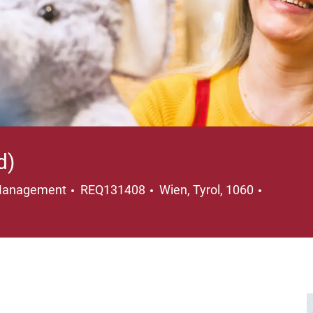
d)
Location
k Management
REQ131408
Wien, Tyrol, 1060