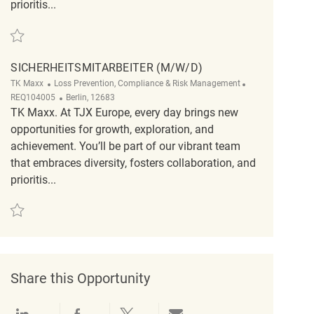
prioritis...
Save Sicherheitsmitarbeiter (m/w/d) REQ131382
SICHERHEITSMITARBEITER (M/W/D)
Category
ReqId
TK Maxx
Loss Prevention, Compliance & Risk Management
Location
REQ104005
Berlin, 12683
TK Maxx. At TJX Europe, every day brings new
opportunities for growth, exploration, and
achievement. You’ll be part of our vibrant team
that embraces diversity, fosters collaboration, and
prioritis...
Save Sicherheitsmitarbeiter (m/w/d) REQ104005
Share this Opportunity