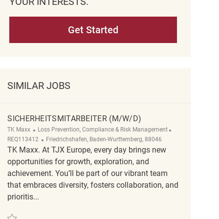
YOUR INTERESTS.
Get Started
SIMILAR JOBS
SICHERHEITSMITARBEITER (M/W/D)
Category
ReqId
TK Maxx
Loss Prevention, Compliance & Risk Management
Location
REQ113412
Friedrichshafen, Baden-Wurttemberg, 88046
TK Maxx. At TJX Europe, every day brings new
opportunities for growth, exploration, and
achievement. You’ll be part of our vibrant team
that embraces diversity, fosters collaboration, and
prioritis...
Save Sicherheitsmitarbeiter (m/w/d) REQ113412