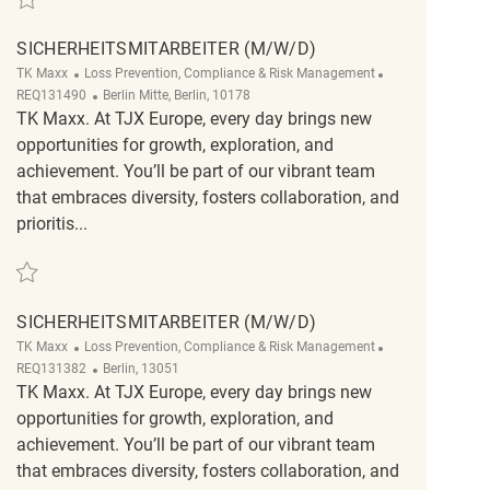
SICHERHEITSMITARBEITER (M/W/D)
Category
ReqId
TK Maxx
Loss Prevention, Compliance & Risk Management
Location
REQ131490
Berlin Mitte, Berlin, 10178
TK Maxx. At TJX Europe, every day brings new
opportunities for growth, exploration, and
achievement. You’ll be part of our vibrant team
that embraces diversity, fosters collaboration, and
prioritis...
Save Sicherheitsmitarbeiter (m/w/d) REQ131490
SICHERHEITSMITARBEITER (M/W/D)
Category
ReqId
TK Maxx
Loss Prevention, Compliance & Risk Management
Location
REQ131382
Berlin, 13051
TK Maxx. At TJX Europe, every day brings new
opportunities for growth, exploration, and
achievement. You’ll be part of our vibrant team
that embraces diversity, fosters collaboration, and