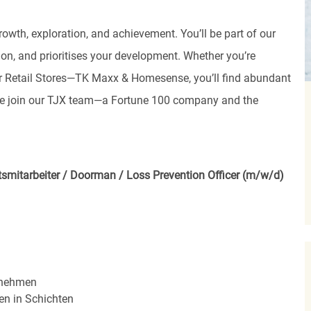
rowth, exploration, and achievement. You’ll be part of our
ion, and prioritises your development. Whether you’re
, or Retail Stores—TK Maxx & Homesense, you’ll find abundant
ome join our TJX team—a Fortune 100 company and the
tsmitarbeiter / Doorman / Loss Prevention Officer (m/w/d)
rnehmen
en in Schichten