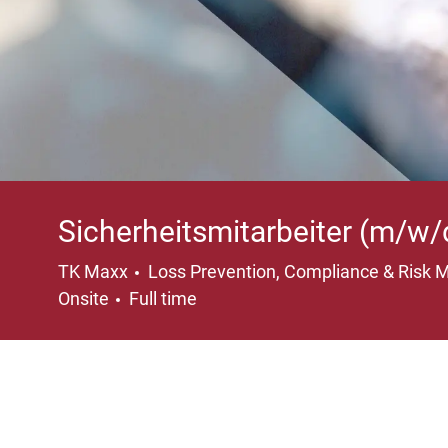
Sicherheitsmitarbeiter (m/w/
Category
TK Maxx
Loss Prevention, Compliance & Ris
Job Type
Onsite
Full time