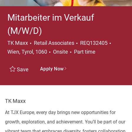
Mitarbeiter im Verkauf
(M/W/D)
Category
Locatio
TK Maxx
Retail Associates
REQ132405
Job Type
Wien, Tyrol, 1060
Onsite
Part time
Apply Now
Save
TK Maxx
At TJX Europe, every day brings new opportunities for
growth, exploration, and achievement. You’ll be part of our
vibrant team that embraces diversity, fosters collaboration,