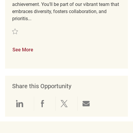
achievement. You’ll be part of our vibrant team that
embraces diversity, fosters collaboration, and
prioritis...
Save Mitarbeiter im Verkauf (m/w/d) REQ96608
See More
Share this Opportunity
Share via LinkedIn
Share via Facebook
Share via twitter
Share via emai