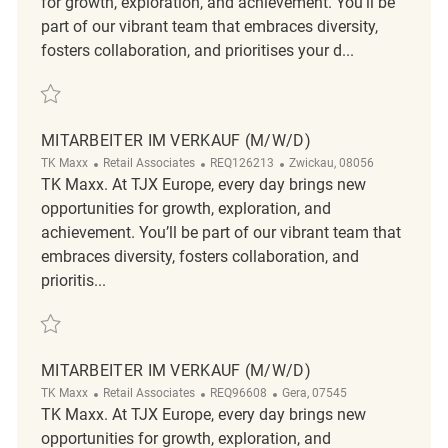
for growth, exploration, and achievement. You’ll be
part of our vibrant team that embraces diversity,
fosters collaboration, and prioritises your d...
Save Mitarbeiter*in im Verkauf (m/w/d) REQ141332
MITARBEITER IM VERKAUF (M/W/D)
Category
ReqId
Location
TK Maxx
Retail Associates
REQ126213
Zwickau, 08056
TK Maxx. At TJX Europe, every day brings new
opportunities for growth, exploration, and
achievement. You’ll be part of our vibrant team that
embraces diversity, fosters collaboration, and
prioritis...
Save Mitarbeiter im Verkauf (m/w/d) REQ126213
MITARBEITER IM VERKAUF (M/W/D)
Category
ReqId
Location
TK Maxx
Retail Associates
REQ96608
Gera, 07545
TK Maxx. At TJX Europe, every day brings new
opportunities for growth, exploration, and