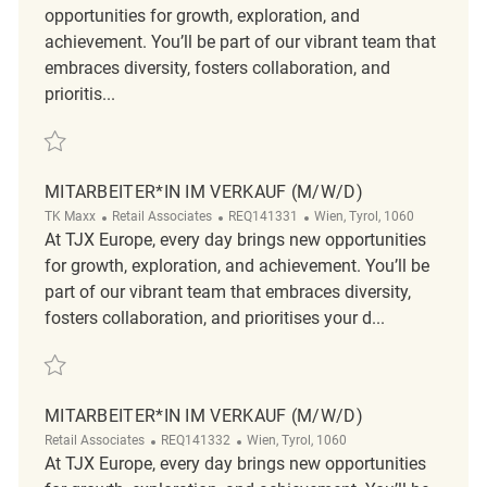
opportunities for growth, exploration, and
achievement. You’ll be part of our vibrant team that
embraces diversity, fosters collaboration, and
prioritis...
Save Mitarbeiter im Verkauf (M/W/D) REQ132095
MITARBEITER*IN IM VERKAUF (M/W/D)
Category
ReqId
Location
TK Maxx
Retail Associates
REQ141331
Wien, Tyrol, 1060
At TJX Europe, every day brings new opportunities
for growth, exploration, and achievement. You’ll be
part of our vibrant team that embraces diversity,
fosters collaboration, and prioritises your d...
Save Mitarbeiter*in im Verkauf (m/w/d) REQ141331
MITARBEITER*IN IM VERKAUF (M/W/D)
Category
ReqId
Location
Retail Associates
REQ141332
Wien, Tyrol, 1060
At TJX Europe, every day brings new opportunities