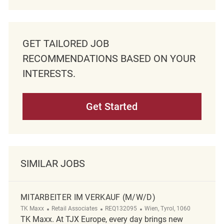
GET TAILORED JOB
RECOMMENDATIONS BASED ON YOUR
INTERESTS.
Get Started
SIMILAR JOBS
MITARBEITER IM VERKAUF (M/W/D)
Category
ReqId
Location
TK Maxx
Retail Associates
REQ132095
Wien, Tyrol, 1060
TK Maxx. At TJX Europe, every day brings new