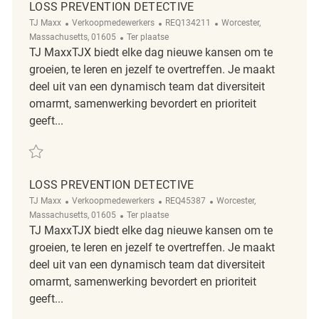
LOSS PREVENTION DETECTIVE
Categorie
ReqId
Plaats
TJ Maxx
Verkoopmedewerkers
REQ134211
Worcester,
Afgelegen
Massachusetts, 01605
Ter plaatse
TJ MaxxTJX biedt elke dag nieuwe kansen om te
groeien, te leren en jezelf te overtreffen. Je maakt
deel uit van een dynamisch team dat diversiteit
omarmt, samenwerking bevordert en prioriteit
geeft...
Redden Loss Prevention Detective REQ134211
LOSS PREVENTION DETECTIVE
Categorie
ReqId
Plaats
TJ Maxx
Verkoopmedewerkers
REQ45387
Worcester,
Afgelegen
Massachusetts, 01605
Ter plaatse
TJ MaxxTJX biedt elke dag nieuwe kansen om te
groeien, te leren en jezelf te overtreffen. Je maakt
deel uit van een dynamisch team dat diversiteit
omarmt, samenwerking bevordert en prioriteit
geeft...