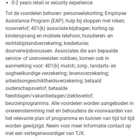
0-2 years retail or security experience
Tot de voordelen behoren: personeelskorting; Employee
Assistance Program (EAP); hulp bij stoppen met roken;
rouwverlof; 401(k) associate-bijdragen; korting op
kinderopvang en mobiele telefoon; huisdieren- en
rechtsbijstandverzekering; kredietunie;
doorverwijsbonussen. Associates die aan bepaalde
service- of urenvereisten voldoen, komen ook in
aanmerking voor: 401(k) match; zorg-, tandarts- en
oogheelkundige verzekering; levensverzekering;
arbeidsongeschiktheidsverzekering; betaald
ouderschapsverlof; betaalde
feestdagen/vakantiedagen/ziekteverlof;
beurzenprogramma. Alle voordelen worden aangeboden in
overeenstemming met en behoudens de voorwaarden van
het relevante plan of programma en kunnen van tijd tot tijd
worden gewijzigd. Neem voor meer informatie contact op
met een vertegenwoordiger van TJX.