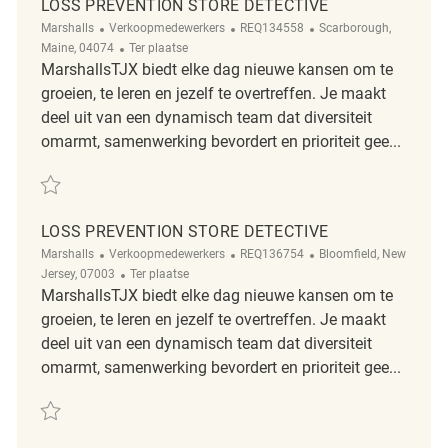
LOSS PREVENTION STORE DETECTIVE
Categorie
ReqId
Plaats
Marshalls
Verkoopmedewerkers
REQ134558
Scarborough,
Afgelegen
Maine, 04074
Ter plaatse
MarshallsTJX biedt elke dag nieuwe kansen om te
groeien, te leren en jezelf te overtreffen. Je maakt
deel uit van een dynamisch team dat diversiteit
omarmt, samenwerking bevordert en prioriteit gee...
Redden Loss Prevention Store Detective REQ134558
LOSS PREVENTION STORE DETECTIVE
Categorie
ReqId
Plaats
Marshalls
Verkoopmedewerkers
REQ136754
Bloomfield, New
Afgelegen
Jersey, 07003
Ter plaatse
MarshallsTJX biedt elke dag nieuwe kansen om te
groeien, te leren en jezelf te overtreffen. Je maakt
deel uit van een dynamisch team dat diversiteit
omarmt, samenwerking bevordert en prioriteit gee...
Redden Loss Prevention Store Detective REQ136754