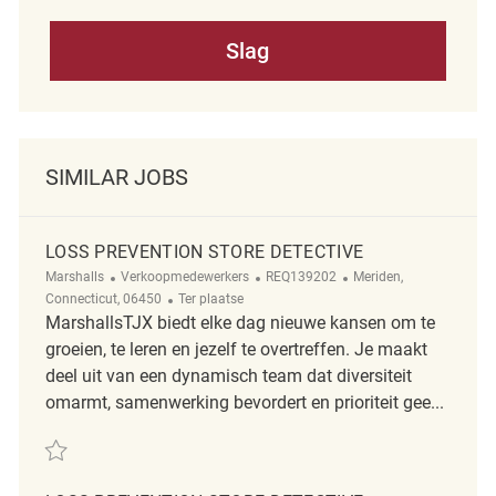
Slag
SIMILAR JOBS
LOSS PREVENTION STORE DETECTIVE
Categorie
ReqId
Plaats
Marshalls
Verkoopmedewerkers
REQ139202
Meriden,
Afgelegen
Connecticut, 06450
Ter plaatse
MarshallsTJX biedt elke dag nieuwe kansen om te
groeien, te leren en jezelf te overtreffen. Je maakt
deel uit van een dynamisch team dat diversiteit
omarmt, samenwerking bevordert en prioriteit gee...
Redden Loss Prevention Store Detective REQ139202