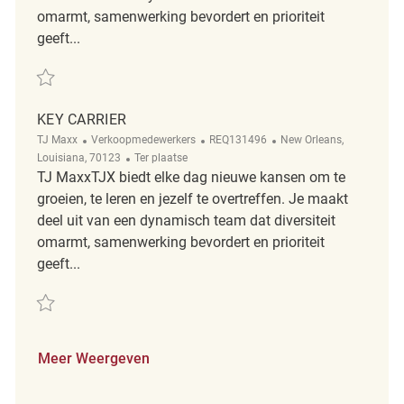
omarmt, samenwerking bevordert en prioriteit
geeft...
Redden Key Carrier REQ108512
KEY CARRIER
Categorie
ReqId
Plaats
TJ Maxx
Verkoopmedewerkers
REQ131496
New Orleans,
Afgelegen
Louisiana, 70123
Ter plaatse
TJ MaxxTJX biedt elke dag nieuwe kansen om te
groeien, te leren en jezelf te overtreffen. Je maakt
deel uit van een dynamisch team dat diversiteit
omarmt, samenwerking bevordert en prioriteit
geeft...
Redden key carrier REQ131496
Meer Weergeven