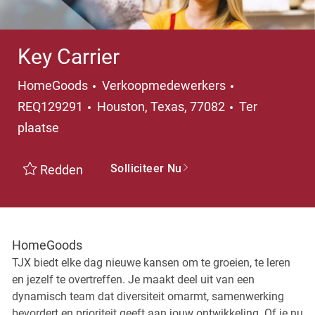
Key Carrier
Categorie
HomeGoods
Verkoopmedewerkers
Plaats
REQ129291
Houston, Texas, 77082
Ter
plaatse
Solliciteer Nu
Redden
HomeGoods
TJX biedt elke dag nieuwe kansen om te groeien, te leren
en jezelf te overtreffen. Je maakt deel uit van een
dynamisch team dat diversiteit omarmt, samenwerking
bevordert en prioriteit geeft aan jouw ontwikkeling. Of je nu