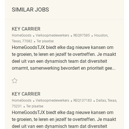
SIMILAR JOBS
KEY CARRIER
Categorie
ReqId
Plaats
HomeGoods
Verkoopmedewerkers
REQ97585
Houston,
Afgelegen
Texas, 77082
Ter plaatse
HomeGoodsTJX biedt elke dag nieuwe kansen om
te groeien, te leren en jezelf te overtreffen. Je maakt
deel uit van een dynamisch team dat diversiteit
omarmt, samenwerking bevordert en prioriteit gee...
Redden Key Carrier REQ97585
KEY CARRIER
Categorie
ReqId
Plaats
HomeGoods
Verkoopmedewerkers
REQ137183
Dallas, Texas,
Afgelegen
75231
Ter plaatse
HomeGoodsTJX biedt elke dag nieuwe kansen om
te groeien, te leren en jezelf te overtreffen. Je maakt
deel uit van een dynamisch team dat diversiteit