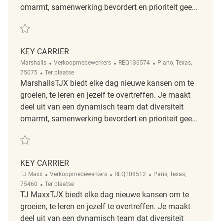
omarmt, samenwerking bevordert en prioriteit gee...
Redden Key Carrier REQ137183
KEY CARRIER
Categorie
ReqId
Plaats
Marshalls
Verkoopmedewerkers
REQ136574
Plano, Texas,
Afgelegen
75075
Ter plaatse
MarshallsTJX biedt elke dag nieuwe kansen om te
groeien, te leren en jezelf te overtreffen. Je maakt
deel uit van een dynamisch team dat diversiteit
omarmt, samenwerking bevordert en prioriteit gee...
Redden Key Carrier REQ136574
KEY CARRIER
Categorie
ReqId
Plaats
TJ Maxx
Verkoopmedewerkers
REQ108512
Paris, Texas,
Afgelegen
75460
Ter plaatse
TJ MaxxTJX biedt elke dag nieuwe kansen om te
groeien, te leren en jezelf te overtreffen. Je maakt
deel uit van een dynamisch team dat diversiteit