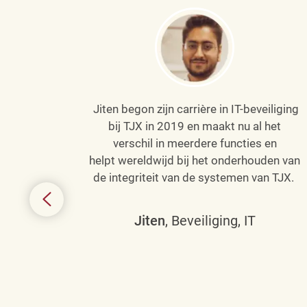
Jiten begon zijn carrière in IT-beveiliging
an haar
bij TJX in 2019 en maakt nu al het
efenen
verschil in meerdere functies en
de
helpt wereldwijd bij het onderhouden van
de integriteit van de systemen van TJX.
ing tot
den in
Jiten
, Beveiliging, IT