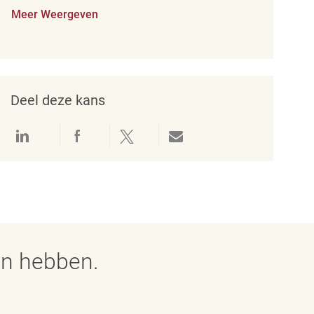
Meer Weergeven
Deel deze kans
Delen via LinkedIn
Delen via Facebook
Delen via twitter
Delen via e-mail
en hebben.