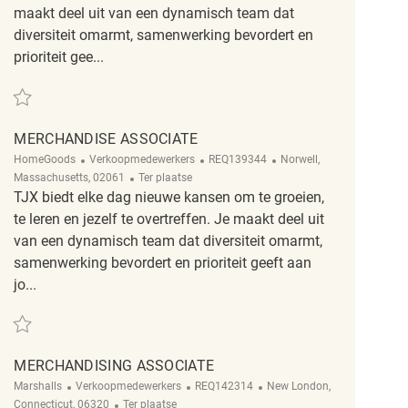
maakt deel uit van een dynamisch team dat
diversiteit omarmt, samenwerking bevordert en
prioriteit gee...
Redden Merchandise Associate REQ118467
MERCHANDISE ASSOCIATE
Categorie
ReqId
Plaats
HomeGoods
Verkoopmedewerkers
REQ139344
Norwell,
Afgelegen
Massachusetts, 02061
Ter plaatse
TJX biedt elke dag nieuwe kansen om te groeien,
te leren en jezelf te overtreffen. Je maakt deel uit
van een dynamisch team dat diversiteit omarmt,
samenwerking bevordert en prioriteit geeft aan
jo...
Redden Merchandise Associate REQ139344
MERCHANDISING ASSOCIATE
Categorie
ReqId
Plaats
Marshalls
Verkoopmedewerkers
REQ142314
New London,
Afgelegen
Connecticut, 06320
Ter plaatse