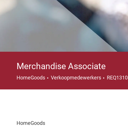
Merchandise Associate
Categorie
HomeGoods
Verkoopmedewerkers
REQ131
HomeGoods