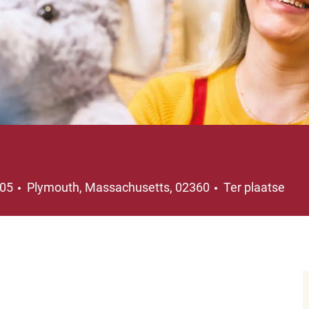
Plaats
005
Plymouth, Massachusetts, 02360
Ter plaatse