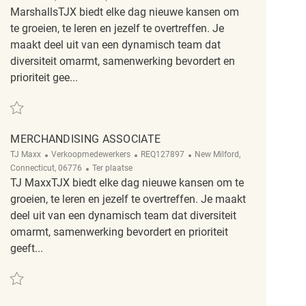
MarshallsTJX biedt elke dag nieuwe kansen om
te groeien, te leren en jezelf te overtreffen. Je
maakt deel uit van een dynamisch team dat
diversiteit omarmt, samenwerking bevordert en
prioriteit gee...
Redden Merchandising Associate REQ142314
MERCHANDISING ASSOCIATE
Categorie
ReqId
Plaats
TJ Maxx
Verkoopmedewerkers
REQ127897
New Milford,
Afgelegen
Connecticut, 06776
Ter plaatse
TJ MaxxTJX biedt elke dag nieuwe kansen om te
groeien, te leren en jezelf te overtreffen. Je maakt
deel uit van een dynamisch team dat diversiteit
omarmt, samenwerking bevordert en prioriteit
geeft...
Redden Merchandising Associate REQ127897