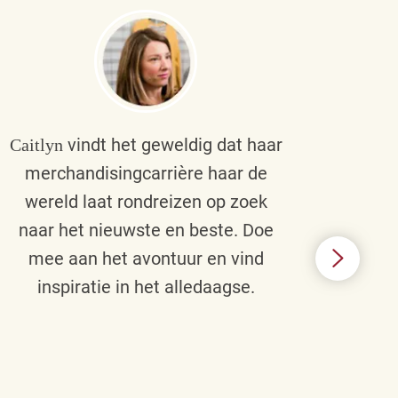
vindt het geweldig dat haar
Caitlyn
Bra
merchandisingcarrière haar de
men
wereld laat rondreizen op zoek
cult
naar het nieuwste en beste. Doe
een p
mee aan het avontuur en vind
d
inspiratie in het alledaagse.
afstr
ie