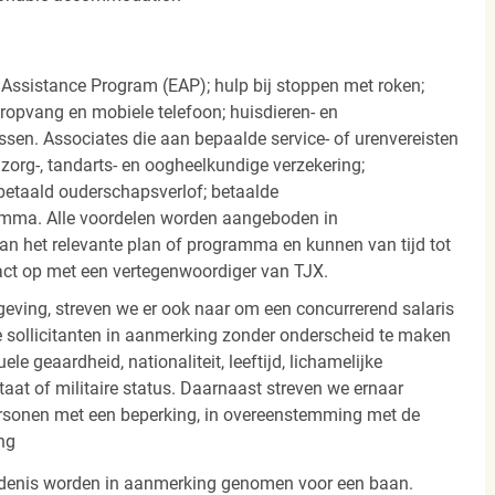
 Assistance Program (EAP); hulp bij stoppen met roken;
eropvang en mobiele telefoon; huisdieren- en
ssen. Associates die aan bepaalde service- of urenvereisten
org-, tandarts- en oogheelkundige verzekering;
betaald ouderschapsverlof; betaalde
amma. Alle voordelen worden aangeboden in
 het relevante plan of programma en kunnen van tijd tot
act op met een vertegenwoordiger van TJX.
ving, streven we er ook naar om een concurrerend salaris
 sollicitanten in aanmerking zonder onderscheid te maken
ele geaardheid, nationaliteit, leeftijd, lichamelijke
staat of militaire status. Daarnaast streven we ernaar
ersonen met een beperking, in overeenstemming met de
ng
iedenis worden in aanmerking genomen voor een baan.