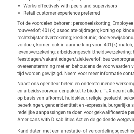
Works effectively with peers and supervisors
Retail customer experience preferred
Tot de voordelen behoren: personeelskorting; Employee
rouwverlof; 401(k) associate-bijdragen; korting op kind
rechtsbijstandverzekering; kredietunie; doorverwijsbonu
voldoen, komen ook in aanmerking voor: 401(k) match; z
levensverzekering; arbeidsongeschiktheidsverzekering; 
feestdagen/vakantiedagen/ziekteverlof; beurzenprogr
overeenstemming met en behoudens de voorwaarden van
tijd worden gewijzigd. Neem voor meer informatie cont
Naast ons opendeur-beleid en ondersteunende werkomge
en arbeidsvoorwaardenpakket te bieden. TJX neemt alle
op basis van afkomst, huidskleur, religie, geslacht, seksu
beperkingen, genderidentiteit en -expressie, burgerlijke 
redelijke aanpassingen te doen voor gekwalificeerde p
Americans with Disabilities Act en de geldende wetgevi
Kandidaten met een arrestatie- of veroordelingsgesch