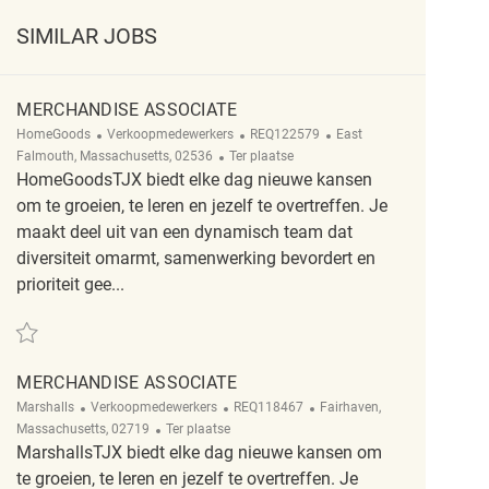
SIMILAR JOBS
MERCHANDISE ASSOCIATE
Categorie
ReqId
Plaats
HomeGoods
Verkoopmedewerkers
REQ122579
East
Afgelegen
Falmouth, Massachusetts, 02536
Ter plaatse
HomeGoodsTJX biedt elke dag nieuwe kansen
om te groeien, te leren en jezelf te overtreffen. Je
maakt deel uit van een dynamisch team dat
diversiteit omarmt, samenwerking bevordert en
prioriteit gee...
Redden Merchandise Associate REQ122579
MERCHANDISE ASSOCIATE
Categorie
ReqId
Plaats
Marshalls
Verkoopmedewerkers
REQ118467
Fairhaven,
Afgelegen
Massachusetts, 02719
Ter plaatse
MarshallsTJX biedt elke dag nieuwe kansen om
te groeien, te leren en jezelf te overtreffen. Je