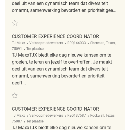
deel uit van een dynamisch team dat diversiteit
omarmt, samenwerking bevordert en prioriteit gee...
Redden Customer Experience Coordinator REQ137238
CUSTOMER EXPERIENCE COORDINATOR
Categorie
ReqId
Plaats
TJ Maxx
Verkoopmedewerkers
REQ144033
Sherman, Texas,
Afgelegen
75091
Ter plaatse
TJ MaxxTJX biedt elke dag nieuwe kansen om te
groeien, te leren en jezelf te overtreffen. Je maakt
deel uit van een dynamisch team dat diversiteit
omarmt, samenwerking bevordert en prioriteit
geeft...
Redden Customer Experience Coordinator REQ144033
CUSTOMER EXPERIENCE COORDINATOR
Categorie
ReqId
Plaats
TJ Maxx
Verkoopmedewerkers
REQ137587
Rockwall, Texas,
Afgelegen
75087
Ter plaatse
TJ MaxxTJX biedt elke dag nieuwe kansen om te