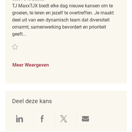
TJ MaxxTJX biedt elke dag nieuwe kansen om te
groeien, te leren en jezelf te overtreffen. Je maakt
deel uit van een dynamisch team dat diversiteit
omarmt, samenwerking bevordert en prioriteit
geeft...
Redden Customer Experience Coordinator REQ136675
Meer Weergeven
Deel deze kans
Delen via LinkedIn
Delen via Facebook
Delen via twitter
Delen via e-mai