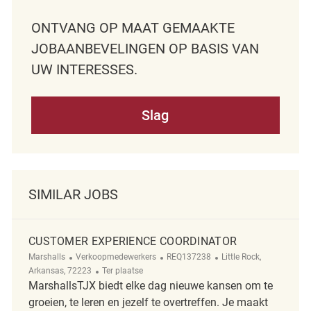
ONTVANG OP MAAT GEMAAKTE
JOBAANBEVELINGEN OP BASIS VAN
UW INTERESSES.
Slag
SIMILAR JOBS
CUSTOMER EXPERIENCE COORDINATOR
Categorie
ReqId
Plaats
Marshalls
Verkoopmedewerkers
REQ137238
Little Rock,
Afgelegen
Arkansas, 72223
Ter plaatse
MarshallsTJX biedt elke dag nieuwe kansen om te
groeien, te leren en jezelf te overtreffen. Je maakt