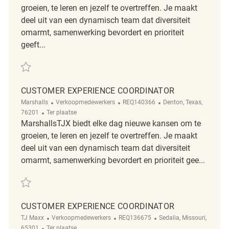
groeien, te leren en jezelf te overtreffen. Je maakt
deel uit van een dynamisch team dat diversiteit
omarmt, samenwerking bevordert en prioriteit
geeft...
Redden Customer Experience Coordinator REQ137587
CUSTOMER EXPERIENCE COORDINATOR
Categorie
ReqId
Plaats
Marshalls
Verkoopmedewerkers
REQ140366
Denton, Texas,
Afgelegen
76201
Ter plaatse
MarshallsTJX biedt elke dag nieuwe kansen om te
groeien, te leren en jezelf te overtreffen. Je maakt
deel uit van een dynamisch team dat diversiteit
omarmt, samenwerking bevordert en prioriteit gee...
Redden Customer Experience Coordinator REQ140366
CUSTOMER EXPERIENCE COORDINATOR
Categorie
ReqId
Plaats
TJ Maxx
Verkoopmedewerkers
REQ136675
Sedalia, Missouri,
Afgelegen
65301
Ter plaatse