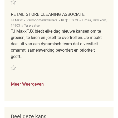
Redden Store Cleaning Associate REQ139996
RETAIL STORE CLEANING ASSOCIATE
Categorie
ReqId
Plaats
TJ Maxx
Verkoopmedewerkers
REQ135973
Elmira, New York,
Afgelegen
14903
Ter plaatse
TJ MaxxTJX biedt elke dag nieuwe kansen om te
groeien, te leren en jezelf te overtreffen. Je maakt
deel uit van een dynamisch team dat diversiteit
omarmt, samenwerking bevordert en prioriteit
geeft...
Redden Retail Store Cleaning Associate REQ135973
Meer Weergeven
Deel deze kans