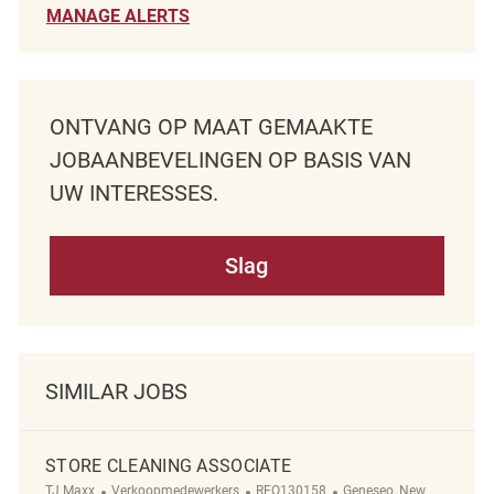
MANAGE ALERTS
ONTVANG OP MAAT GEMAAKTE
JOBAANBEVELINGEN OP BASIS VAN
UW INTERESSES.
Slag
SIMILAR JOBS
STORE CLEANING ASSOCIATE
Categorie
ReqId
Plaats
TJ Maxx
Verkoopmedewerkers
REQ130158
Geneseo, New