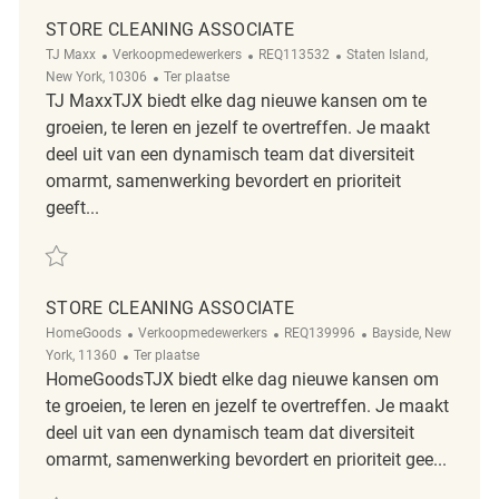
STORE CLEANING ASSOCIATE
Categorie
ReqId
Plaats
TJ Maxx
Verkoopmedewerkers
REQ113532
Staten Island,
Afgelegen
New York, 10306
Ter plaatse
TJ MaxxTJX biedt elke dag nieuwe kansen om te
groeien, te leren en jezelf te overtreffen. Je maakt
deel uit van een dynamisch team dat diversiteit
omarmt, samenwerking bevordert en prioriteit
geeft...
Redden Store Cleaning Associate REQ113532
STORE CLEANING ASSOCIATE
Categorie
ReqId
Plaats
HomeGoods
Verkoopmedewerkers
REQ139996
Bayside, New
Afgelegen
York, 11360
Ter plaatse
HomeGoodsTJX biedt elke dag nieuwe kansen om
te groeien, te leren en jezelf te overtreffen. Je maakt
deel uit van een dynamisch team dat diversiteit
omarmt, samenwerking bevordert en prioriteit gee...