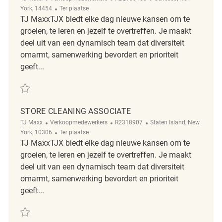
Afgelegen
York, 14454
Ter plaatse
TJ MaxxTJX biedt elke dag nieuwe kansen om te
groeien, te leren en jezelf te overtreffen. Je maakt
deel uit van een dynamisch team dat diversiteit
omarmt, samenwerking bevordert en prioriteit
geeft...
Redden Store Cleaning Associate REQ130158
STORE CLEANING ASSOCIATE
Categorie
ReqId
Plaats
TJ Maxx
Verkoopmedewerkers
R2318907
Staten Island, New
Afgelegen
York, 10306
Ter plaatse
TJ MaxxTJX biedt elke dag nieuwe kansen om te
groeien, te leren en jezelf te overtreffen. Je maakt
deel uit van een dynamisch team dat diversiteit
omarmt, samenwerking bevordert en prioriteit
geeft...
Redden Store Cleaning Associate R2318907