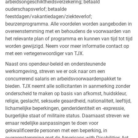
arbeidsongeschiktheidsverzekering; betaald
ouderschapsverlof; betaalde
feestdagen/vakantiedagen/ziekteverlof;
beurzenprogramma. Alle voordelen worden aangeboden in
overeenstemming met en behoudens de voorwaarden van
het relevante plan of programma en kunnen van tijd tot tijd
worden gewijzigd. Neem voor meer informatie contact op
met een vertegenwoordiger van TJX.
Naast ons opendeur-beleid en ondersteunende
werkomgeving, streven we er ook naar om een
concurrerend salaris en arbeidsvoorwaardenpakket te
bieden. TJX neemt alle sollicitanten in aanmerking zonder
onderscheid te maken op basis van afkomst, huidskleur,
religie, geslacht, seksuele geaardheid, nationaliteit, leeftijd,
lichamelijke beperkingen, genderidentiteit en -expressie,
burgerlijke staat of militaire status. Daarnaast streven we
ernaar redelijke aanpassingen te doen voor
gekwalificeerde personen met een beperking, in
overeenstemming met de Americans with Disabilities Act