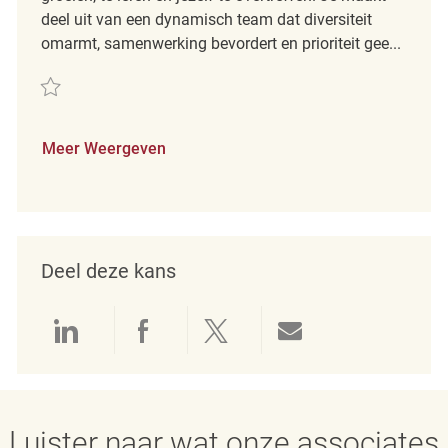
deel uit van een dynamisch team dat diversiteit
omarmt, samenwerking bevordert en prioriteit gee...
Redden Part Time Merchandising Associate REQ121216
Meer Weergeven
Deel deze kans
Delen via LinkedIn
Delen via Facebook
Delen via twitter
Delen via e-mai
Luister naar wat onze associates