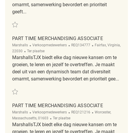
omarmt, samenwerking bevordert en prioriteit
geeft...
Redden Merchandising Associate REQ134400
PART TIME MERCHANDISING ASSOCIATE
Categorie
ReqId
Plaats
Marshalls
Verkoopmedewerkers
REQ134777
Fairfax, Virginia,
Afgelegen
22030
Ter plaatse
MarshallsTJX biedt elke dag nieuwe kansen om te
groeien, te leren en jezelf te overtreffen. Je maakt
deel uit van een dynamisch team dat diversiteit
omarmt, samenwerking bevordert en prioriteit gee...
Redden Part time Merchandising Associate REQ134777
PART TIME MERCHANDISING ASSOCIATE
Categorie
ReqId
Plaats
Marshalls
Verkoopmedewerkers
REQ121216
Worcester,
Afgelegen
Massachusetts, 01603
Ter plaatse
MarshallsTJX biedt elke dag nieuwe kansen om te
groeien, te leren en jezelf te overtreffen. Je maakt