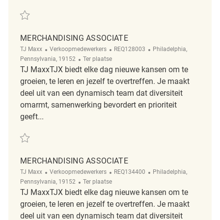
Redden part time merchandising associate REQ130173
MERCHANDISING ASSOCIATE
Categorie
ReqId
Plaats
TJ Maxx
Verkoopmedewerkers
REQ128003
Philadelphia,
Afgelegen
Pennsylvania, 19152
Ter plaatse
TJ MaxxTJX biedt elke dag nieuwe kansen om te
groeien, te leren en jezelf te overtreffen. Je maakt
deel uit van een dynamisch team dat diversiteit
omarmt, samenwerking bevordert en prioriteit
geeft...
Redden Merchandising Associate REQ128003
MERCHANDISING ASSOCIATE
Categorie
ReqId
Plaats
TJ Maxx
Verkoopmedewerkers
REQ134400
Philadelphia,
Afgelegen
Pennsylvania, 19152
Ter plaatse
TJ MaxxTJX biedt elke dag nieuwe kansen om te
groeien, te leren en jezelf te overtreffen. Je maakt
deel uit van een dynamisch team dat diversiteit