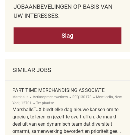
JOBAANBEVELINGEN OP BASIS VAN
UW INTERESSES.
Slag
SIMILAR JOBS
PART TIME MERCHANDISING ASSOCIATE
Categorie
ReqId
Plaats
Marshalls
Verkoopmedewerkers
REQ130173
Monticello, New
Afgelegen
York, 12701
Ter plaatse
MarshallsTJX biedt elke dag nieuwe kansen om te
groeien, te leren en jezelf te overtreffen. Je maakt
deel uit van een dynamisch team dat diversiteit
omarmt, samenwerking bevordert en prioriteit gee...