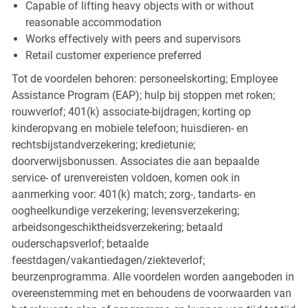
Capable of lifting heavy objects with or without
reasonable accommodation
Works effectively with peers and supervisors
Retail customer experience preferred
Tot de voordelen behoren: personeelskorting; Employee
Assistance Program (EAP); hulp bij stoppen met roken;
rouwverlof; 401(k) associate-bijdragen; korting op
kinderopvang en mobiele telefoon; huisdieren- en
rechtsbijstandverzekering; kredietunie;
doorverwijsbonussen. Associates die aan bepaalde
service- of urenvereisten voldoen, komen ook in
aanmerking voor: 401(k) match; zorg-, tandarts- en
oogheelkundige verzekering; levensverzekering;
arbeidsongeschiktheidsverzekering; betaald
ouderschapsverlof; betaalde
feestdagen/vakantiedagen/ziekteverlof;
beurzenprogramma. Alle voordelen worden aangeboden in
overeenstemming met en behoudens de voorwaarden van