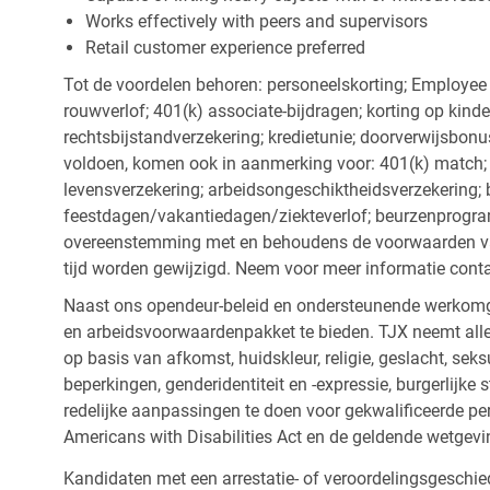
Works effectively with peers and supervisors
Retail customer experience preferred
Tot de voordelen behoren: personeelskorting; Employee
rouwverlof; 401(k) associate-bijdragen; korting op kind
rechtsbijstandverzekering; kredietunie; doorverwijsbonu
voldoen, komen ook in aanmerking voor: 401(k) match; z
levensverzekering; arbeidsongeschiktheidsverzekering; 
feestdagen/vakantiedagen/ziekteverlof; beurzenprogr
overeenstemming met en behoudens de voorwaarden van
tijd worden gewijzigd. Neem voor meer informatie cont
Naast ons opendeur-beleid en ondersteunende werkomge
en arbeidsvoorwaardenpakket te bieden. TJX neemt alle
op basis van afkomst, huidskleur, religie, geslacht, seksu
beperkingen, genderidentiteit en -expressie, burgerlijke 
redelijke aanpassingen te doen voor gekwalificeerde p
Americans with Disabilities Act en de geldende wetgevi
Kandidaten met een arrestatie- of veroordelingsgesch