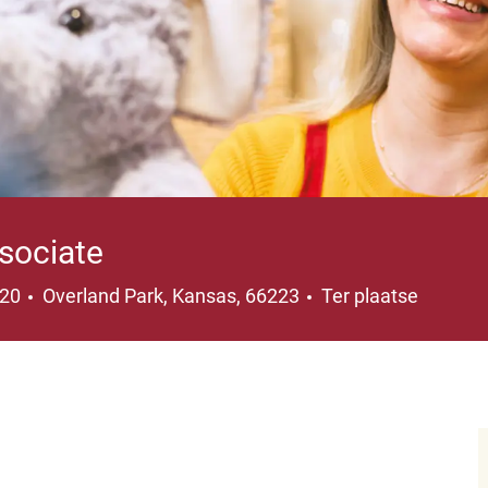
sociate
Plaats
020
Overland Park, Kansas, 66223
Ter plaatse