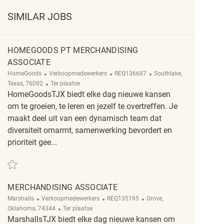
SIMILAR JOBS
HOMEGOODS PT MERCHANDISING
ASSOCIATE
Categorie
ReqId
Plaats
HomeGoods
Verkoopmedewerkers
REQ136687
Southlake,
Afgelegen
Texas, 76092
Ter plaatse
HomeGoodsTJX biedt elke dag nieuwe kansen
om te groeien, te leren en jezelf te overtreffen. Je
maakt deel uit van een dynamisch team dat
diversiteit omarmt, samenwerking bevordert en
prioriteit gee...
Redden HomeGoods PT Merchandising Associate REQ136687
MERCHANDISING ASSOCIATE
Categorie
ReqId
Plaats
Marshalls
Verkoopmedewerkers
REQ135195
Grove,
Afgelegen
Oklahoma, 74344
Ter plaatse
MarshallsTJX biedt elke dag nieuwe kansen om