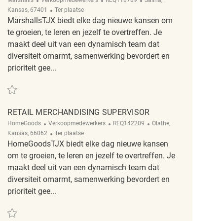
Marshalls
Verkoopmedewerkers
REQ118789
Salina,
Afgelegen
Kansas, 67401
Ter plaatse
MarshallsTJX biedt elke dag nieuwe kansen om
te groeien, te leren en jezelf te overtreffen. Je
maakt deel uit van een dynamisch team dat
diversiteit omarmt, samenwerking bevordert en
prioriteit gee...
Redden merchandising sales associate REQ118789
RETAIL MERCHANDISING SUPERVISOR
Categorie
ReqId
Plaats
HomeGoods
Verkoopmedewerkers
REQ142209
Olathe,
Afgelegen
Kansas, 66062
Ter plaatse
HomeGoodsTJX biedt elke dag nieuwe kansen
om te groeien, te leren en jezelf te overtreffen. Je
maakt deel uit van een dynamisch team dat
diversiteit omarmt, samenwerking bevordert en
prioriteit gee...
Redden Retail Merchandising Supervisor REQ142209