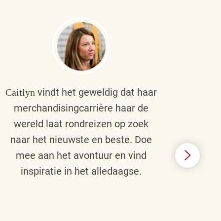
vindt het geweldig dat haar
Caitlyn
Bra
merchandisingcarrière haar de
men
wereld laat rondreizen op zoek
cult
naar het nieuwste en beste. Doe
een p
mee aan het avontuur en vind
d
inspiratie in het alledaagse.
afstr
ie