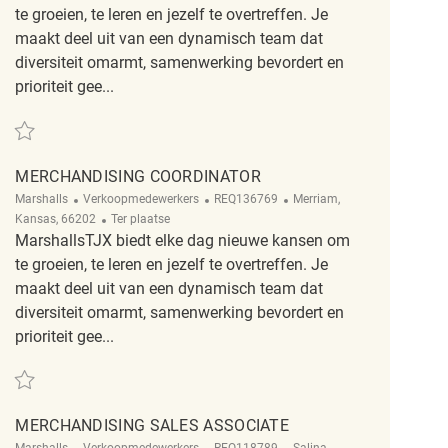
te groeien, te leren en jezelf te overtreffen. Je
maakt deel uit van een dynamisch team dat
diversiteit omarmt, samenwerking bevordert en
prioriteit gee...
Redden Merchandising Associate REQ135195
MERCHANDISING COORDINATOR
Categorie
ReqId
Plaats
Marshalls
Verkoopmedewerkers
REQ136769
Merriam,
Afgelegen
Kansas, 66202
Ter plaatse
MarshallsTJX biedt elke dag nieuwe kansen om
te groeien, te leren en jezelf te overtreffen. Je
maakt deel uit van een dynamisch team dat
diversiteit omarmt, samenwerking bevordert en
prioriteit gee...
Redden Merchandising Coordinator REQ136769
MERCHANDISING SALES ASSOCIATE
Categorie
ReqId
Plaats