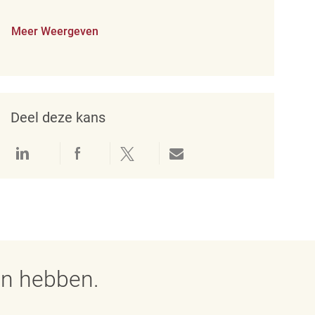
Meer Weergeven
Deel deze kans
Delen via LinkedIn
Delen via Facebook
Delen via twitter
Delen via e-mail
en hebben.