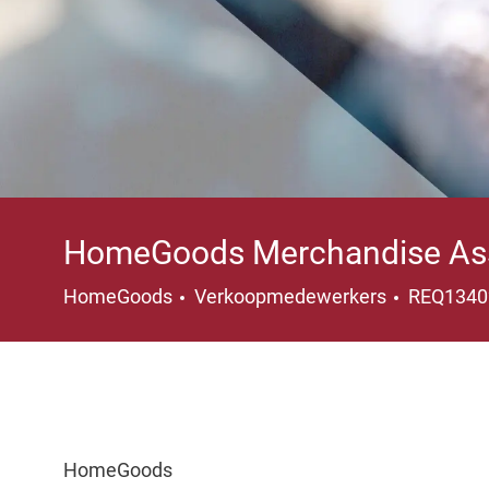
HomeGoods Merchandise As
Categorie
HomeGoods
Verkoopmedewerkers
REQ134
HomeGoods