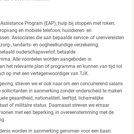
 Assistance Program (EAP); hulp bij stoppen met roken;
eropvang en mobiele telefoon; huisdieren- en
ssen. Associates die aan bepaalde service- of urenvereisten
org-, tandarts- en oogheelkundige verzekering;
betaald ouderschapsverlof; betaalde
amma. Alle voordelen worden aangeboden in
 het relevante plan of programma en kunnen van tijd tot
act op met een vertegenwoordiger van TJX.
ving, streven we er ook naar om een concurrerend salaris
 sollicitanten in aanmerking zonder onderscheid te maken
ele geaardheid, nationaliteit, leeftijd, lichamelijke
staat of militaire status. Daarnaast streven we ernaar
ersonen met een beperking, in overeenstemming met de
ng
iedenis worden in aanmerking genomen voor een baan.